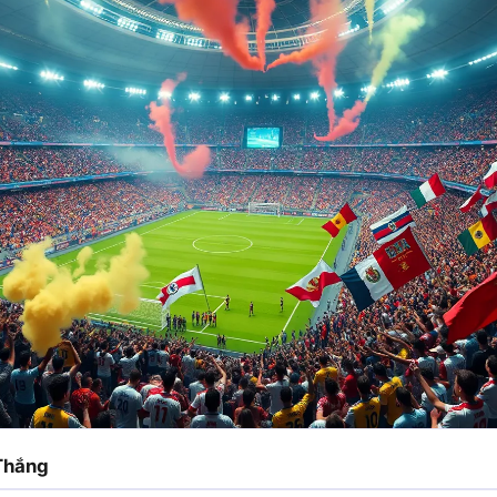
Thắng