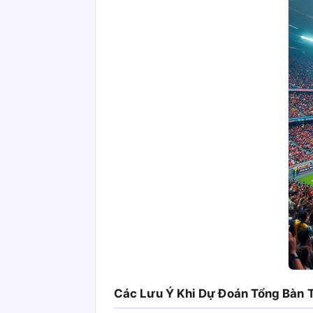
Các Lưu Ý Khi Dự Đoán Tổng Bàn 