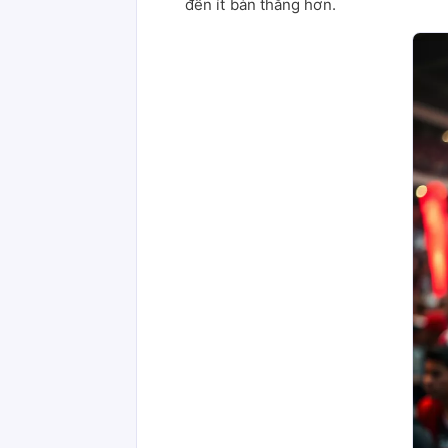
đến ít bàn thắng hơn.