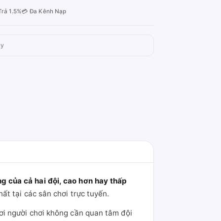
Trả 1.5%
💳 Đa Kênh Nạp
ày
g của cả hai đội, cao hơn hay thấp
ất tại các sân chơi trực tuyến.
nơi người chơi không cần quan tâm đội