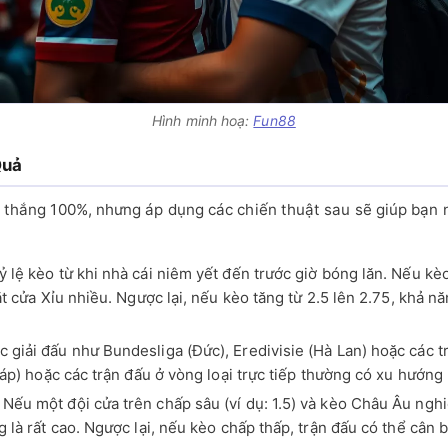
Hình minh hoạ:
Fun88
Quả
thắng 100%, nhưng áp dụng các chiến thuật sau sẽ giúp bạn n
ỷ lệ kèo từ khi nhà cái niêm yết đến trước giờ bóng lăn. Nếu kè
ặt cửa Xỉu nhiều. Ngược lại, nếu kèo tăng từ 2.5 lên 2.75, khả n
 giải đấu như Bundesliga (Đức), Eredivisie (Hà Lan) hoặc các t
háp) hoặc các trận đấu ở vòng loại trực tiếp thường có xu hướng 
Nếu một đội cửa trên chấp sâu (ví dụ: 1.5) và kèo Châu Âu ngh
 là rất cao. Ngược lại, nếu kèo chấp thấp, trận đấu có thể cân b