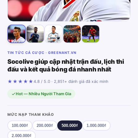
TIN TỨC CÁ CƯỢC · GREENANT.VN
Socolive giúp cập nhật trận đấu, lịch thi
đấu và kết quả bóng đá nhanh nhất
★★★★★
4.8 / 5.0 · 2,851+ đánh giá đã xác minh
Hot — Nhiều Người Tham Gia
MỨC NẠP THAM KHẢO
100.000₫
200.000₫
500.000₫
1.000.000₫
2.000.000₫