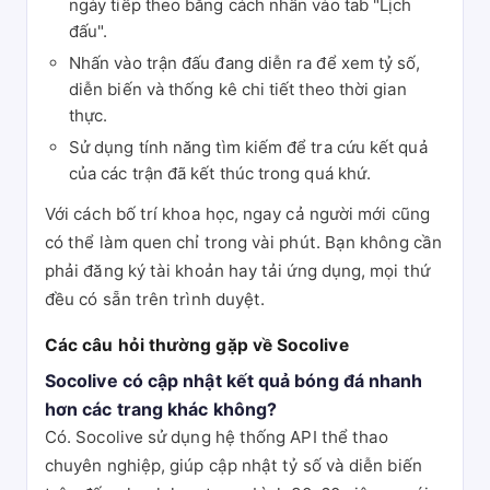
ngày tiếp theo bằng cách nhấn vào tab "Lịch
đấu".
Nhấn vào trận đấu đang diễn ra để xem tỷ số,
diễn biến và thống kê chi tiết theo thời gian
thực.
Sử dụng tính năng tìm kiếm để tra cứu kết quả
của các trận đã kết thúc trong quá khứ.
Với cách bố trí khoa học, ngay cả người mới cũng
có thể làm quen chỉ trong vài phút. Bạn không cần
phải đăng ký tài khoản hay tải ứng dụng, mọi thứ
đều có sẵn trên trình duyệt.
Các câu hỏi thường gặp về Socolive
Socolive có cập nhật kết quả bóng đá nhanh
hơn các trang khác không?
Có. Socolive sử dụng hệ thống API thể thao
chuyên nghiệp, giúp cập nhật tỷ số và diễn biến