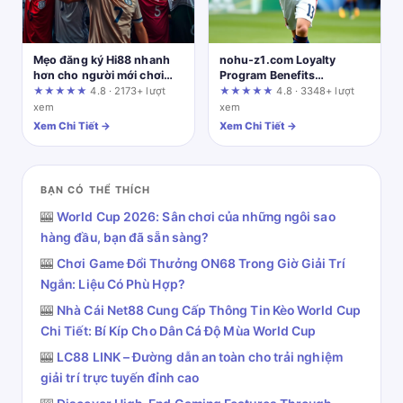
Mẹo đăng ký Hi88 nhanh
nohu-z1.com Loyalty
hơn cho người mới chơi
Program Benefits
casino
Explained – A Risk
★★★★★
4.8 · 2173+ lượt
★★★★★
4.8 · 3348+ lượt
Management Perspective
xem
xem
Xem Chi Tiết →
Xem Chi Tiết →
BẠN CÓ THỂ THÍCH
🎰
World Cup 2026: Sân chơi của những ngôi sao
hàng đầu, bạn đã sẵn sàng?
🎰
Chơi Game Đổi Thưởng ON68 Trong Giờ Giải Trí
Ngắn: Liệu Có Phù Hợp?
🎰
Nhà Cái Net88 Cung Cấp Thông Tin Kèo World Cup
Chi Tiết: Bí Kíp Cho Dân Cá Độ Mùa World Cup
🎰
LC88 LINK – Đường dẫn an toàn cho trải nghiệm
giải trí trực tuyến đỉnh cao