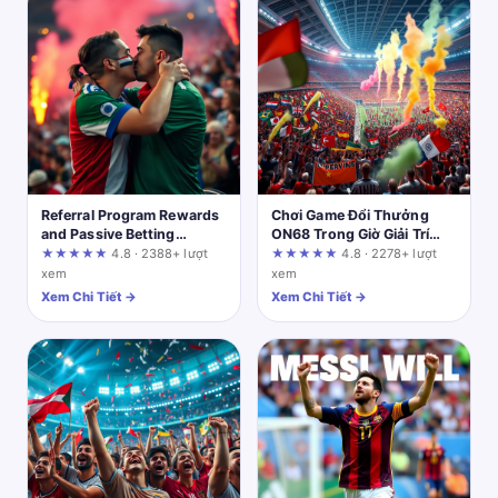
Referral Program Rewards
Chơi Game Đổi Thưởng
and Passive Betting
ON68 Trong Giờ Giải Trí
Credits on
Ngắn: Liệu Có Phù Hợp?
★★★★★
4.8 · 2388+ lượt
★★★★★
4.8 · 2278+ lượt
lucky88x.ru.com: A Risk-
xem
xem
Focused Assessment of
Xem Chi Tiết →
Xem Chi Tiết →
Who Benefits and Who
Should Walk Away