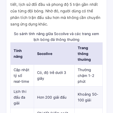
tiết, lịch sử đối đầu và phong độ 5 trận gần nhất
của từng đội bóng. Nhờ đó, người dùng có thể
phân tích trận đấu sâu hơn mà không cần chuyển
sang ứng dụng khác.
So sánh tính năng giữa Socolive và các trang xem
lịch bóng đá thông thường
Trang
Tính
Socolive
thông
năng
thường
Cập nhật
Thường
Có, độ trễ dưới 3
tỷ số
chậm 1-2
giây
real-time
phút
Lịch thi
Khoảng 50-
đấu đa
Hơn 200 giải đấu
100 giải
giải