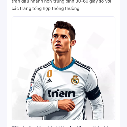
trận đấu nhanh hơn trung bình 30-60 giây so với
các trang tổng hợp thông thường.