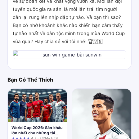
về sự đoàn kết và khát vọng vươn xa. Mỗi lần đội
tuyển quốc gia ra sân, là mỗi lần trái tim người
dân lại rung lên nhịp đập tự hào. Và bạn thì sao?
Bạn có nhớ khoảnh khắc nào khiến bạn cảm thấy
tự hào nhất về dân tộc mình trong mùa World Cup
vừa qua? Hãy chia sẻ với tôi nhé! 🏆🇻🇳
Bạn Có Thể Thích
World Cup 2026: Sân khấu
lớn nhất cho những tài
năng trẻ "đổi đời"
★★★★★
4.8 · 3334+ lượt