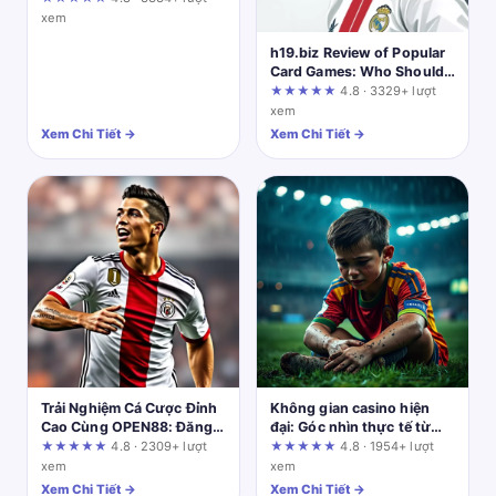
xem
h19.biz Review of Popular
Card Games: Who Should
and Shouldn't Use This
★★★★★
4.8 · 3329+ lượt
Platform?
xem
Xem Chi Tiết →
Xem Chi Tiết →
Trải Nghiệm Cá Cược Đỉnh
Không gian casino hiện
Cao Cùng OPEN88: Đăng
đại: Góc nhìn thực tế từ
Ký Ngay Hôm Nay!
một người chơi lâu năm tại
★★★★★
4.8 · 2309+ lượt
★★★★★
4.8 · 1954+ lượt
lu88x.com
xem
xem
Xem Chi Tiết →
Xem Chi Tiết →