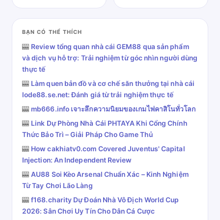
BẠN CÓ THỂ THÍCH
🎰
Review tổng quan nhà cái GEM88 qua sản phẩm
và dịch vụ hỗ trợ: Trải nghiệm từ góc nhìn người dùng
thực tế
🎰
Làm quen bản đồ và cơ chế săn thưởng tại nhà cái
lode88.se.net: Đánh giá từ trải nghiệm thực tế
🎰
mb666.info เจาะลึกความนิยมของเกมไพ่คาสิโนทั่วโลก
🎰
Link Dự Phòng Nhà Cái PHTAYA Khi Cổng Chính
Thức Bảo Trì – Giải Pháp Cho Game Thủ
🎰
How cakhiatv0.com Covered Juventus' Capital
Injection: An Independent Review
🎰
AU88 Soi Kèo Arsenal Chuẩn Xác – Kinh Nghiệm
Từ Tay Chơi Lão Làng
🎰
f168.charity Dự Đoán Nhà Vô Địch World Cup
2026: Sân Chơi Uy Tín Cho Dân Cá Cược