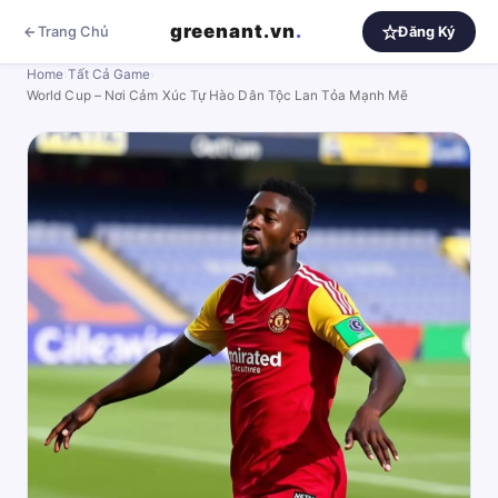
greenant.vn
.
Trang Chủ
Đăng Ký
Home
›
Tất Cả Game
›
World Cup – Nơi Cảm Xúc Tự Hào Dân Tộc Lan Tỏa Mạnh Mẽ