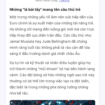
Hình minh hoạ:
79king
Những "lá bài tẩy" mang tên cầu thủ trẻ
Một trong những yếu tố làm nên sức hấp dẫn của
Euro chính là sự xuất hiện của những tài năng trẻ.
Họ không chỉ mang đến luồng gió mới mà còn trực
tiếp thay đổi cục diện trận đấu. Các cầu thủ như
Jamal Musiala hay Jude Bellingham đã chứng
minh rằng tuổi tác không phải là rào cản để tỏa
sáng ở đấu trường danh giá nhất châu Âu.
Sự tự tin và kỹ thuật cá nhân điêu luyện giúp họ
trở thành những "mũi khoan" lợi hại bên hành lang
cánh. Các đội bóng sở hữu những ngôi sao trẻ này
thường có lợi thế lớn trong việc tạo ra đột biến,
đặc biệt là trong những pha bóng tưởng chừng
như bế tắc.