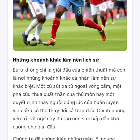
Những khoảnh khắc làm nên lịch sử
Euro không chỉ là giải đấu của chiến thuật mà còn
là nơi những khoảnh khắc cá nhân làm nên sự
khác biệt. Một cú sút xa từ ngoài vòng cấm, một
pha cứu thua xuất thần của thủ môn hay một
quyết định thay người đúng lúc của huấn luyện
viên đều có thể thay đổi cả trận đấu. Chính những
yếu tố bất ngờ này đã tạo nên sức hấp dẫn khó
cưỡng cho giải đấu.
Chúng ta đã chứng kiến những màn lội ngược