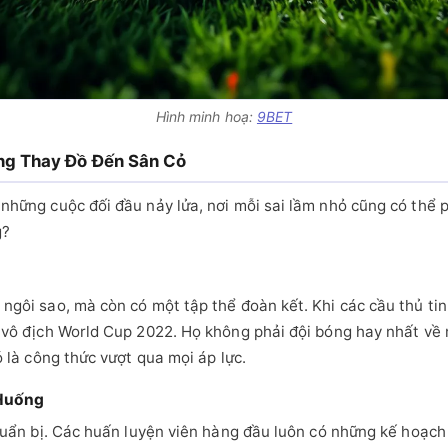
Hình minh hoạ:
9BET
ng Thay Đồ Đến Sân Cỏ
hững cuộc đối đầu nảy lửa, nơi mỗi sai lầm nhỏ cũng có thể ph
g?
gôi sao, mà còn có một tập thể đoàn kết. Khi các cầu thủ tin 
 vô địch World Cup 2022. Họ không phải đội bóng hay nhất về 
 là công thức vượt qua mọi áp lực.
 Huống
huẩn bị. Các huấn luyện viên hàng đầu luôn có những kế hoạch