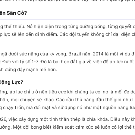
rên Sân Cỏ?
g thể thiếu. Nó hiện diện trong từng đường bóng, từng quyết đ
p lực sẽ lên đến đỉnh điểm. Các đội tuyển không chỉ đại diện
gã dưới sức nặng của kỳ vọng. Brazil năm 2014 là một ví dụ đi
Đức với tỷ số 1-7. Đó là bài học đắt giá về việc để áp lực nuố
ách đứng dậy mạnh mẽ hơn.
Động Lực?
ằng, áp lực chỉ trở nên tiêu cực khi chúng ta coi nó là mối đe
thân, mọi chuyện sẽ khác. Các cầu thủ hàng đầu thế giới như 
ng chạy trốn, mà đối mặt và sử dụng nó như một nguồn năng lư
26, việc xây dựng một tinh thần thép là chìa khóa. Điều này k
 lưỡng. Một đội bóng biết kiểm soát cảm xúc sẽ luôn có lợi th