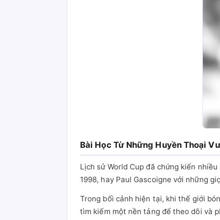
Bài Học Từ Những Huyền Thoại V
Lịch sử World Cup đã chứng kiến nhiều 
1998, hay Paul Gascoigne với những giọ
Trong bối cảnh hiện tại, khi thế giới b
tìm kiếm một nền tảng để theo dõi và 