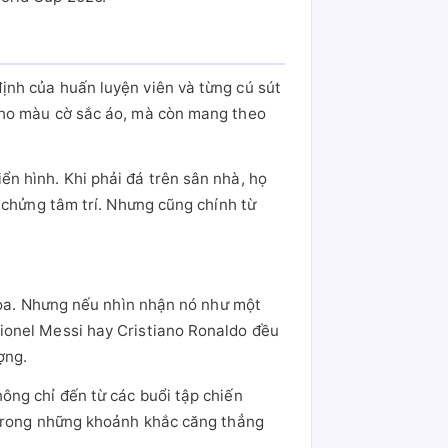
ịnh của huấn luyện viên và từng cú sút
 cho màu cờ sắc áo, mà còn mang theo
ển hình. Khi phải đá trên sân nhà, họ
t chửng tâm trí. Nhưng cũng chính từ
 dọa. Nhưng nếu nhìn nhận nó như một
Lionel Messi hay Cristiano Ronaldo đều
ợng.
hông chỉ đến từ các buổi tập chiến
ế trong những khoảnh khắc căng thẳng