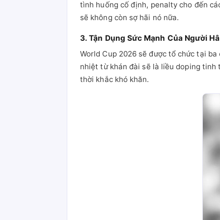
tình huống cố định, penalty cho đến các
sẽ không còn sợ hãi nó nữa.
3. Tận Dụng Sức Mạnh Của Người H
World Cup 2026 sẽ được tổ chức tại ba 
nhiệt từ khán đài sẽ là liều doping ti
thời khắc khó khăn.