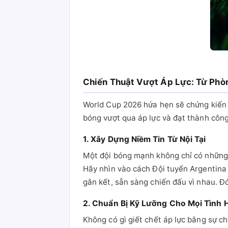
Chiến Thuật Vượt Áp Lực: Từ Phò
World Cup 2026 hứa hẹn sẽ chứng kiến n
bóng vượt qua áp lực và đạt thành côn
1. Xây Dựng Niềm Tin Từ Nội Tại
Một đội bóng mạnh không chỉ có những n
Hãy nhìn vào cách Đội tuyển Argentina
gắn kết, sẵn sàng chiến đấu vì nhau. Đó
2. Chuẩn Bị Kỹ Lưỡng Cho Mọi Tình
Không có gì giết chết áp lực bằng sự c