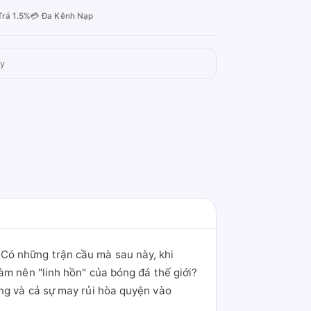
Trả 1.5%
💳 Đa Kênh Nạp
ày
 Có những trận cầu mà sau này, khi
làm nên "linh hồn" của bóng đá thế giới?
ăng và cả sự may rủi hòa quyện vào