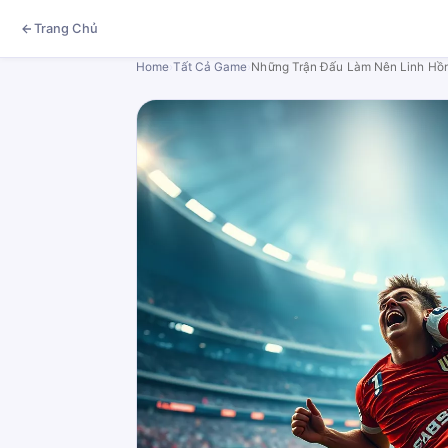
Trang Chủ
Home
›
Tất Cả Game
›
Những Trận Đấu Làm Nên Linh Hồn