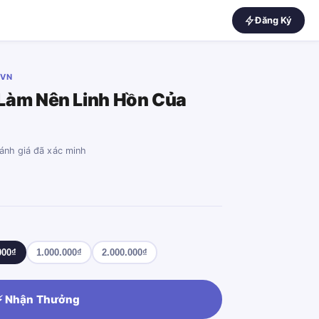
Đăng Ký
.VN
Làm Nên Linh Hồn Của
đánh giá đã xác minh
000₫
1.000.000₫
2.000.000₫
⚡ Nhận Thưởng