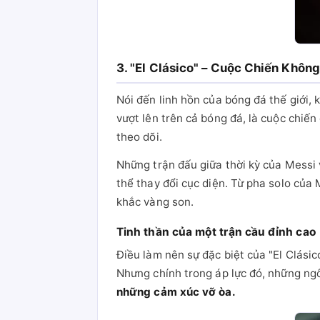
3. "El Clásico" – Cuộc Chiến Không
Nói đến linh hồn của bóng đá thế giới,
vượt lên trên cả bóng đá, là cuộc chiến
theo dõi.
Những trận đấu giữa thời kỳ của Messi
thể thay đổi cục diện. Từ pha solo của
khắc vàng son.
Tinh thần của một trận cầu đỉnh cao
Điều làm nên sự đặc biệt của "El Clásic
Nhưng chính trong áp lực đó, những ngôi
những cảm xúc vỡ òa.