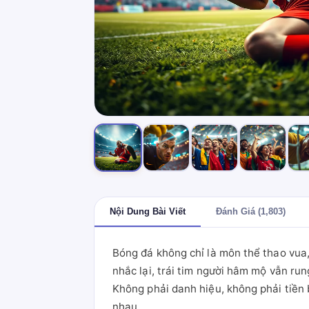
Nội Dung Bài Viết
Đánh Giá (1,803)
Bóng đá không chỉ là môn thể thao vua
nhắc lại, trái tim người hâm mộ vẫn run
Không phải danh hiệu, không phải tiền 
nhau.