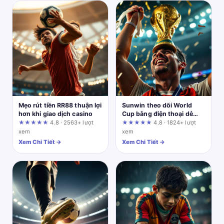
Mẹo rút tiền RR88 thuận lợi
Sunwin theo dõi World
hơn khi giao dịch casino
Cup bằng điện thoại dễ
dàng hơn: Cả mùa bóng
★★★★★
4.8 · 2563+ lượt
★★★★★
4.8 · 1824+ lượt
trong tay bạn
xem
xem
Xem Chi Tiết →
Xem Chi Tiết →