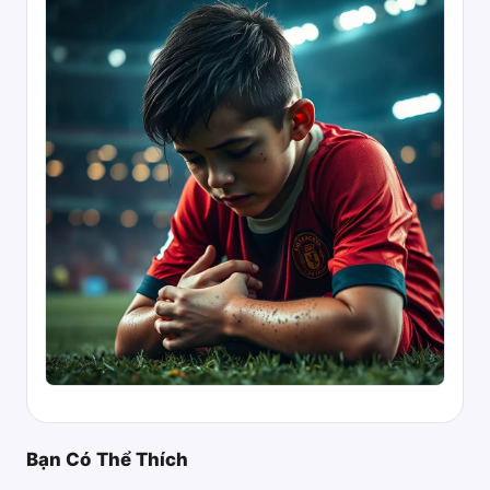
Bạn Có Thể Thích