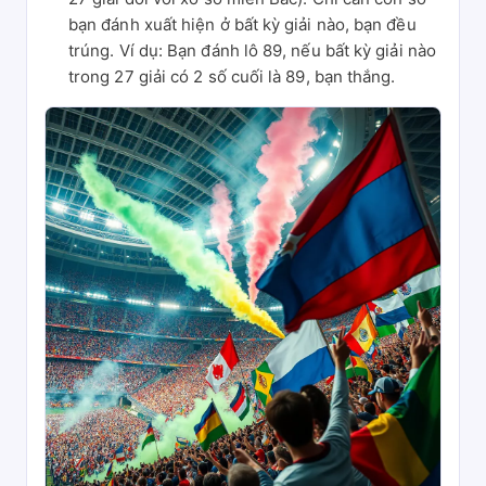
bạn đánh xuất hiện ở bất kỳ giải nào, bạn đều
trúng. Ví dụ: Bạn đánh lô 89, nếu bất kỳ giải nào
trong 27 giải có 2 số cuối là 89, bạn thắng.