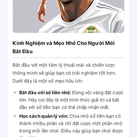
Kinh Nghiệm và Mẹo Nhỏ Cho Người Mới
Bắt Đầu
Bắt đầu với một tâm lý thoải mái và chiến lược
thông minh sẽ giúp bạn có trải nghiệm tốt hơn.
Dưới đây là một số mẹo hữu ích:
Bắt đầu với số tiền nhỏ:
Đừng vội vàng đặt cược
lớn. Hãy coi đây là một hình thức giải trí và bắt
đầu với số tiền bạn có thể chấp nhận mất.
Học cách quản lý vốn:
Chia nhỏ số tiền bạn có
thành nhiều phần và chỉ đặt cược một phần nhỏ
trong mỗi lần chơi. Điều này giúp bạn chơi được