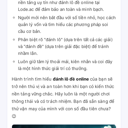
nền tảng uy tín như đánh lô đề online tại
Lode.ac để đảm bảo an toàn và minh bạch.
Người mới nên bắt đầu với số tiền nhỏ, học cách
quản lý vốn và tìm hiểu các phương pháp soi
cầu cơ bản.
Phân biệt rõ "đánh lô" (dựa trên tất cả các giải)
và "đánh đề" (dựa trên giải đặc biệt) để tránh
nhầm lẫn.
Luôn giữ tâm lý thoải mái, kiên nhẫn và coi đây
là một hình thức giải trí có thưởng.
Hành trình tìm hiểu
đánh lô đề online
của bạn sẽ
trở nên thú vị và an toàn hơn khi bạn có kiến thức
nền tảng vững chắc. Hãy luôn là một người chơi
thông thái và có trách nhiệm. Bạn đã sẵn sàng để
thử vận may của mình với con số đầu tiên chưa?
😉