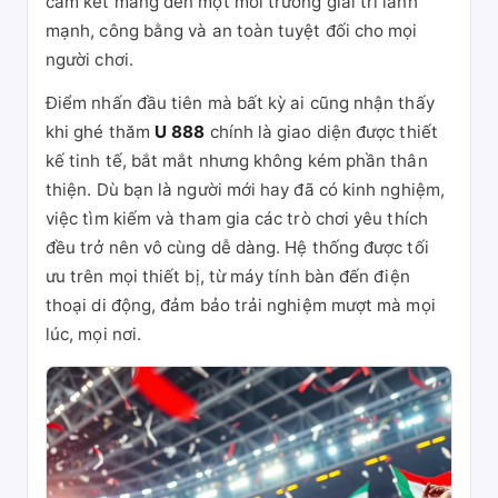
cam kết mang đến một môi trường giải trí lành
mạnh, công bằng và an toàn tuyệt đối cho mọi
người chơi.
Điểm nhấn đầu tiên mà bất kỳ ai cũng nhận thấy
khi ghé thăm
U 888
chính là giao diện được thiết
kế tinh tế, bắt mắt nhưng không kém phần thân
thiện. Dù bạn là người mới hay đã có kinh nghiệm,
việc tìm kiếm và tham gia các trò chơi yêu thích
đều trở nên vô cùng dễ dàng. Hệ thống được tối
ưu trên mọi thiết bị, từ máy tính bàn đến điện
thoại di động, đảm bảo trải nghiệm mượt mà mọi
lúc, mọi nơi.