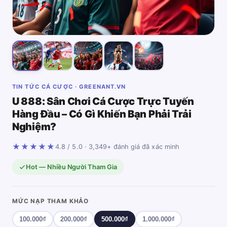
TIN TỨC CÁ CƯỢC · GREENANT.VN
U 888: Sân Chơi Cá Cược Trực Tuyến
Hàng Đầu – Có Gì Khiến Bạn Phải Trải
Nghiệm?
★★★★★
4.8 / 5.0 · 3,349+ đánh giá đã xác minh
Hot — Nhiều Người Tham Gia
MỨC NẠP THAM KHẢO
100.000₫
200.000₫
500.000₫
1.000.000₫