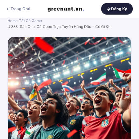
greenant.vn
.
Trang Chủ
Đăng Ký
Home
›
Tất Cả Game
›
U 888: Sân Chơi Cá Cược Trực Tuyến Hàng Đầu – Có Gì Khi