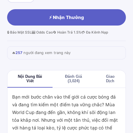
⚡ Nhận Thưởng
🔒 Bảo Mật SSL
🎰 Odds Cao
🔄 Hoàn Trả 1.5%
💳 Đa Kênh Nạp
🔥
257
người đang xem trang này
Nội Dung Bài
Đánh Giá
Giao
Viết
(3,024)
Dịch
Bạn mới bước chân vào thế giới cá cược bóng đá
và đang tìm kiếm một điểm tựa vững chắc? Mùa
World Cup đang đến gần, không khí sôi động lan
tỏa khắp nơi. Nhưng với một tân thủ, việc đối mặt
với hàng tá loại kèo, tỷ lệ cược phức tạp có thể