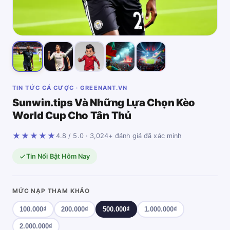
TIN TỨC CÁ CƯỢC · GREENANT.VN
Sunwin.tips Và Những Lựa Chọn Kèo
World Cup Cho Tân Thủ
★★★★★
4.8 / 5.0 · 3,024+ đánh giá đã xác minh
Tin Nổi Bật Hôm Nay
MỨC NẠP THAM KHẢO
100.000₫
200.000₫
500.000₫
1.000.000₫
2.000.000₫