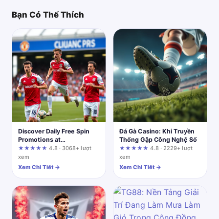
Bạn Có Thể Thích
Discover Daily Free Spin
Đá Gà Casino: Khi Truyền
Promotions at
Thống Gặp Công Nghệ Số
gg88fun.com – The Real
★★★★★
4.8 · 3068+ lượt
★★★★★
4.8 · 2229+ lượt
Value After Wagering
xem
xem
Requirements
Xem Chi Tiết →
Xem Chi Tiết →