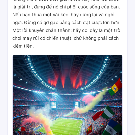
là giải trí, đừng để nó chi phối cuộc sống của bạn.
Nếu bạn thua một vài kèo, hãy dừng lại và nghỉ
ngơi. Đừng cố gỡ gạc bằng cách đặt cược lớn hơn.
Một lời khuyên chân thành: hãy coi đây là một trò
chơi may rủi có chiến thuật, chứ không phải cách
kiếm tiền.