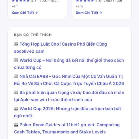
Sports Odds and Luxury
Chi Tiết Cho Dân Mê Bóng
★★★★★
4.8 · 2097+ lượt
★★★★★
4.8 · 2452+ lượt
VIP Treatment
Đá
xem
xem
Xem Chi Tiết →
Xem Chi Tiết →
BẠN CÓ THỂ THÍCH
🎰
Tổng Hợp Luật Chơi Casino Phổ Biến Cùng
socolive2.cam
🎰
World Cup – Nơi bóng đá kết nối thế giới theo cách
chưa từng có
🎰
Nhà Cái EA88 – Góc Nhìn Của Một Cố Vấn Quản Trị
Rủi Ro Về Sân Chơi Cá Cược Trực Tuyến Châu Á 2026
🎰
Ba phát hiện quan trọng về dự báo đối đầu cá nhân
tại Apk-sun.win trước thềm tranh cúp
🎰
World Cup 2026: Những trận đấu có kịch bản bất
ngờ nhất
🎰
Poker Room Guides at 11bet1.gb.net: Comparing
Cash Tables, Tournaments and Stake Levels