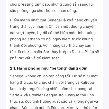
chơi pressing tầm cao, nhưng cũng sẵn sàng lùi
sâu phòng ngự chờ thời cơ phản công.
Điểm mạnh nhất của Senegal là khả năng chuyển
trạng thái cực nhanh. Chỉ cần một đường chuyền
dài vượt tuyến, họ đã có thể biến một tình huống
phòng ngự thành cơ hội nguy hiểm trước khung
thành đối phương. Với những cầu thủ chạy cánh
tốc độ như Ismaila Sarr hay Krépin Diatta, Pháp sẽ
phải rất vất vả để kiểm soát.
2.1. Hàng phòng ngự "bê tông" đáng gờm
Senegal không chỉ có tấn công tốt. Họ sở hữu một
hàng thủ cực kỳ chắc chắn, với trung vệ Kalidou
Koulibaly – người từng nhiều năm chơi bóng tại
Serie A và Premier League. Koulibaly là thủ lĩnh
thực sự, đọc tình huống xuất sắc và không ngại va
chạm. Bên cạnh anh là Edouard Mendy – thủ môn