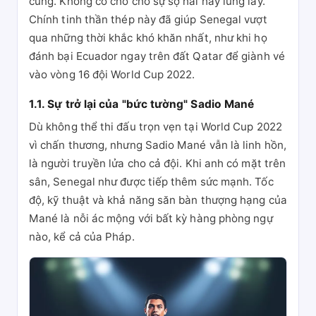
cùng. Không có chỗ cho sự sợ hãi hay lung lay.
Chính tinh thần thép này đã giúp Senegal vượt
qua những thời khắc khó khăn nhất, như khi họ
đánh bại Ecuador ngay trên đất Qatar để giành vé
vào vòng 16 đội World Cup 2022.
1.1. Sự trở lại của "bức tường" Sadio Mané
Dù không thể thi đấu trọn vẹn tại World Cup 2022
vì chấn thương, nhưng Sadio Mané vẫn là linh hồn,
là người truyền lửa cho cả đội. Khi anh có mặt trên
sân, Senegal như được tiếp thêm sức mạnh. Tốc
độ, kỹ thuật và khả năng săn bàn thượng hạng của
Mané là nỗi ác mộng với bất kỳ hàng phòng ngự
nào, kể cả của Pháp.