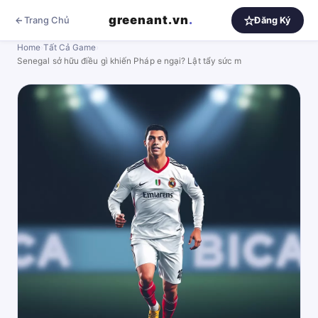
greenant.vn
.
Trang Chủ
Đăng Ký
Home
›
Tất Cả Game
›
Senegal sở hữu điều gì khiến Pháp e ngại? Lật tẩy sức m