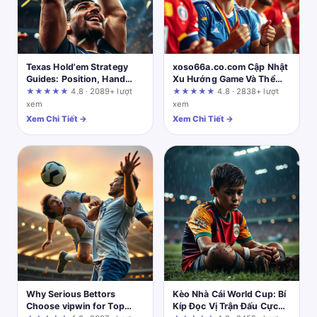
Texas Hold'em Strategy
xoso66a.co.com Cập Nhật
Guides: Position, Hand
Xu Hướng Game Và Thể
Selection, and Betting
Thao Mới Nhất
★★★★★
4.8 · 2089+ lượt
★★★★★
4.8 · 2838+ lượt
Concepts on oxbet.se.net
xem
xem
Xem Chi Tiết →
Xem Chi Tiết →
Why Serious Bettors
Kèo Nhà Cái World Cup: Bí
Choose vipwin for Top
Kíp Đọc Vị Trận Đấu Cực