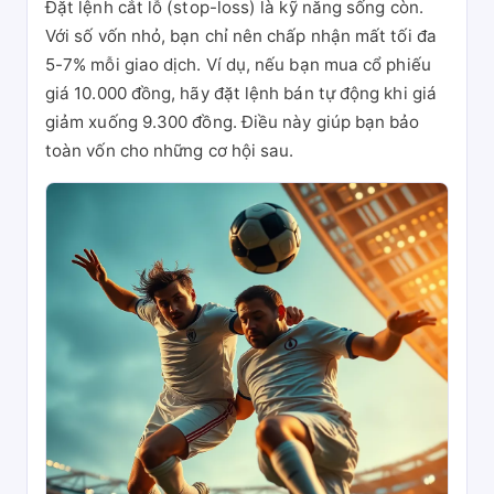
Đặt lệnh cắt lỗ (stop-loss) là kỹ năng sống còn.
Với số vốn nhỏ, bạn chỉ nên chấp nhận mất tối đa
5-7% mỗi giao dịch. Ví dụ, nếu bạn mua cổ phiếu
giá 10.000 đồng, hãy đặt lệnh bán tự động khi giá
giảm xuống 9.300 đồng. Điều này giúp bạn bảo
toàn vốn cho những cơ hội sau.