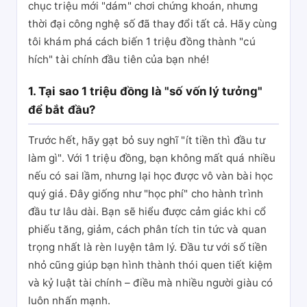
chục triệu mới "dám" chơi chứng khoán, nhưng
thời đại công nghệ số đã thay đổi tất cả. Hãy cùng
tôi khám phá cách biến 1 triệu đồng thành "cú
hích" tài chính đầu tiên của bạn nhé!
1. Tại sao 1 triệu đồng là "số vốn lý tưởng"
để bắt đầu?
Trước hết, hãy gạt bỏ suy nghĩ "ít tiền thì đầu tư
làm gì". Với 1 triệu đồng, bạn không mất quá nhiều
nếu có sai lầm, nhưng lại học được vô vàn bài học
quý giá. Đây giống như "học phí" cho hành trình
đầu tư lâu dài. Bạn sẽ hiểu được cảm giác khi cổ
phiếu tăng, giảm, cách phân tích tin tức và quan
trọng nhất là rèn luyện tâm lý. Đầu tư với số tiền
nhỏ cũng giúp bạn hình thành thói quen tiết kiệm
và kỷ luật tài chính – điều mà nhiều người giàu có
luôn nhấn mạnh.