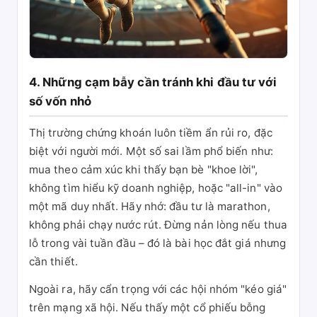
4. Những cạm bẫy cần tránh khi đầu tư với
số vốn nhỏ
Thị trường chứng khoán luôn tiềm ẩn rủi ro, đặc
biệt với người mới. Một số sai lầm phổ biến như:
mua theo cảm xúc khi thấy bạn bè "khoe lời",
không tìm hiểu kỹ doanh nghiệp, hoặc "all-in" vào
một mã duy nhất. Hãy nhớ: đầu tư là marathon,
không phải chạy nước rút. Đừng nản lòng nếu thua
lỗ trong vài tuần đầu – đó là bài học đắt giá nhưng
cần thiết.
Ngoài ra, hãy cẩn trọng với các hội nhóm "kéo giá"
trên mạng xã hội. Nếu thấy một cổ phiếu bỗng