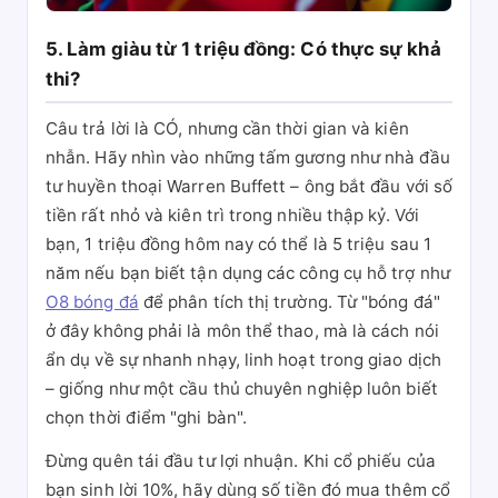
5. Làm giàu từ 1 triệu đồng: Có thực sự khả
thi?
Câu trả lời là CÓ, nhưng cần thời gian và kiên
nhẫn. Hãy nhìn vào những tấm gương như nhà đầu
tư huyền thoại Warren Buffett – ông bắt đầu với số
tiền rất nhỏ và kiên trì trong nhiều thập kỷ. Với
bạn, 1 triệu đồng hôm nay có thể là 5 triệu sau 1
năm nếu bạn biết tận dụng các công cụ hỗ trợ như
O8 bóng đá
để phân tích thị trường. Từ "bóng đá"
ở đây không phải là môn thể thao, mà là cách nói
ẩn dụ về sự nhanh nhạy, linh hoạt trong giao dịch
– giống như một cầu thủ chuyên nghiệp luôn biết
chọn thời điểm "ghi bàn".
Đừng quên tái đầu tư lợi nhuận. Khi cổ phiếu của
bạn sinh lời 10%, hãy dùng số tiền đó mua thêm cổ