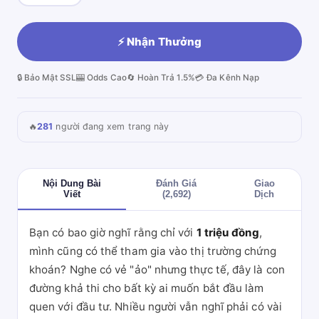
⚡ Nhận Thưởng
🔒 Bảo Mật SSL
🎰 Odds Cao
🔄 Hoàn Trả 1.5%
💳 Đa Kênh Nạp
🔥
281
người đang xem trang này
Nội Dung Bài
Đánh Giá
Giao
Viết
(2,692)
Dịch
Bạn có bao giờ nghĩ rằng chỉ với
1 triệu đồng
,
mình cũng có thể tham gia vào thị trường chứng
khoán? Nghe có vẻ "ảo" nhưng thực tế, đây là con
đường khả thi cho bất kỳ ai muốn bắt đầu làm
quen với đầu tư. Nhiều người vẫn nghĩ phải có vài