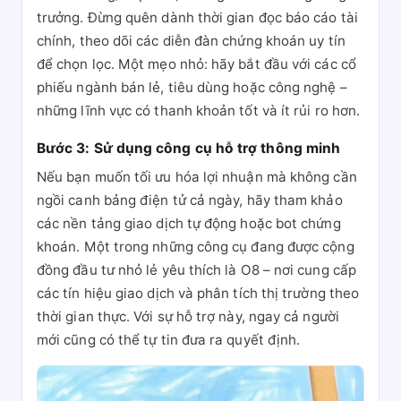
trưởng. Đừng quên dành thời gian đọc báo cáo tài
chính, theo dõi các diễn đàn chứng khoán uy tín
để chọn lọc. Một mẹo nhỏ: hãy bắt đầu với các cổ
phiếu ngành bán lẻ, tiêu dùng hoặc công nghệ –
những lĩnh vực có thanh khoản tốt và ít rủi ro hơn.
Bước 3: Sử dụng công cụ hỗ trợ thông minh
Nếu bạn muốn tối ưu hóa lợi nhuận mà không cần
ngồi canh bảng điện tử cả ngày, hãy tham khảo
các nền tảng giao dịch tự động hoặc bot chứng
khoán. Một trong những công cụ đang được cộng
đồng đầu tư nhỏ lẻ yêu thích là O8 – nơi cung cấp
các tín hiệu giao dịch và phân tích thị trường theo
thời gian thực. Với sự hỗ trợ này, ngay cả người
mới cũng có thể tự tin đưa ra quyết định.