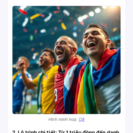
Hình minh hoạ:
O8
2. Lộ trình chi tiết: Từ 1 triệu đồng đến danh