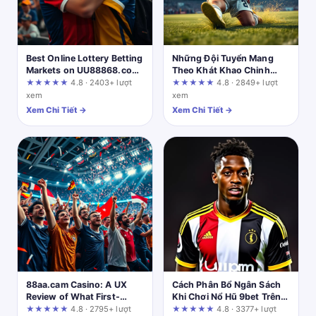
Best Online Lottery Betting
Những Đội Tuyển Mang
Markets on UU88868.com:
Theo Khát Khao Chinh
A UX-Focused Review
Phục Cúp Vàng
★★★★★
4.8 · 2403+ lượt
★★★★★
4.8 · 2849+ lượt
xem
xem
Xem Chi Tiết →
Xem Chi Tiết →
88aa.cam Casino: A UX
Cách Phân Bổ Ngân Sách
Review of What First-
Khi Chơi Nổ Hũ 9bet Trên
Timers Expect Versus
Mobile
★★★★★
4.8 · 2795+ lượt
★★★★★
4.8 · 3377+ lượt