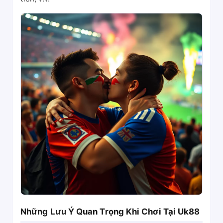
Những Lưu Ý Quan Trọng Khi Chơi Tại Uk88