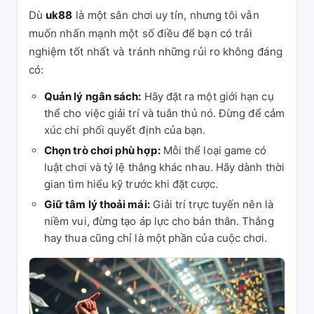
Dù
uk88
là một sân chơi uy tín, nhưng tôi vẫn
muốn nhấn mạnh một số điều để bạn có trải
nghiệm tốt nhất và tránh những rủi ro không đáng
có:
Quản lý ngân sách:
Hãy đặt ra một giới hạn cụ
thể cho việc giải trí và tuân thủ nó. Đừng để cảm
xúc chi phối quyết định của bạn.
Chọn trò chơi phù hợp:
Mỗi thể loại game có
luật chơi và tỷ lệ thắng khác nhau. Hãy dành thời
gian tìm hiểu kỹ trước khi đặt cược.
Giữ tâm lý thoải mái:
Giải trí trực tuyến nên là
niềm vui, đừng tạo áp lực cho bản thân. Thắng
hay thua cũng chỉ là một phần của cuộc chơi.