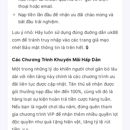
thoại hoặc email.
Nạp tiền lần đầu để nhận ưu đãi chào mừng và
bắt đầu trải nghiệm.
Lưu ý nhỏ: Hãy luôn sử dụng đúng đường dẫn uk88
com để tránh truy nhập vào các trang giả mạo
nhé! Bảo mật thông tin là trên hết. 🔒
Các Chương Trình Khuyến Mãi Hấp Dẫn
Một trong những lý do khiến người chơi gắn bó lâu
dài với nền tảng này chính là các chương trình ưu
đãi liên tục được cập nhật. Tân thủ sẽ nhận được
gói thưởng nạp đầu lên đến 100%, cùng với đó là
hàng loạt sự kiện hoàn trả tiền cược hàng tuần.
Nếu bạn là người chơi lâu năm, đừng quên tham
gia chương trình VIP để nhận thêm nhiều quyền lợi
độc quyền như quà tặng hiện vật, tăng tỷ lệ rút
tiền, v.v.