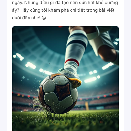
ngày. Nhưng điều gì đã tạo nên sức hút khó cưỡng
ấy? Hãy cùng tôi khám phá chi tiết trong bài viết
dưới đây nhé! 😊