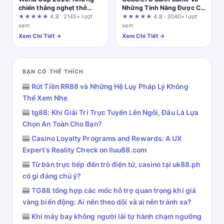
chiến thắng nghẹt thở
Những Tính Năng Được Cải
khiến triệu trái tim ngừng
Tiến – Đánh Giá Từ Dân
★★★★★
4.8 · 2145+ lượt
★★★★★
4.8 · 3040+ lượt
đập
Chơi Lâu Năm
xem
xem
Xem Chi Tiết →
Xem Chi Tiết →
BẠN CÓ THỂ THÍCH
🎰
Rút Tiền RR88 và Những Hệ Lụy Pháp Lý Không
Thể Xem Nhẹ
🎰
tg88: Khi Giải Trí Trực Tuyến Lên Ngôi, Đâu Là Lựa
Chọn An Toàn Cho Bạn?
🎰
Casino Loyalty Programs and Rewards: A UX
Expert’s Reality Check on lluu88.com
🎰
Từ bàn trực tiếp đến trò điện tử, casino tại uk88.ph
có gì đáng chú ý?
🎰
TG88 tổng hợp các mốc hỗ trợ quan trọng khi giá
vàng biến động: Ai nên theo dõi và ai nên tránh xa?
🎰
Khi máy bay không người lái tự hành chạm ngưỡng