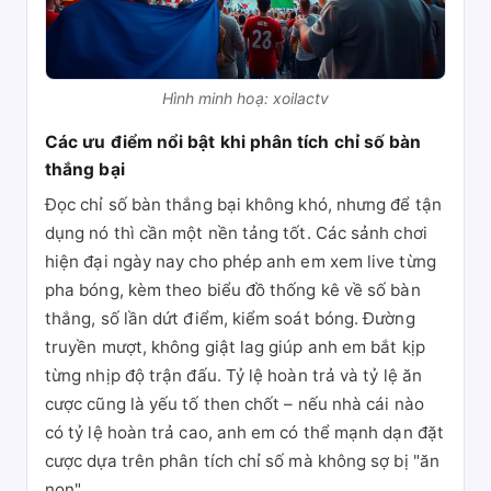
Hình minh hoạ: xoilactv
Các ưu điểm nổi bật khi phân tích chỉ số bàn
thắng bại
Đọc chỉ số bàn thắng bại không khó, nhưng để tận
dụng nó thì cần một nền tảng tốt. Các sảnh chơi
hiện đại ngày nay cho phép anh em xem live từng
pha bóng, kèm theo biểu đồ thống kê về số bàn
thắng, số lần dứt điểm, kiểm soát bóng. Đường
truyền mượt, không giật lag giúp anh em bắt kịp
từng nhịp độ trận đấu. Tỷ lệ hoàn trả và tỷ lệ ăn
cược cũng là yếu tố then chốt – nếu nhà cái nào
có tỷ lệ hoàn trả cao, anh em có thể mạnh dạn đặt
cược dựa trên phân tích chỉ số mà không sợ bị "ăn
non".