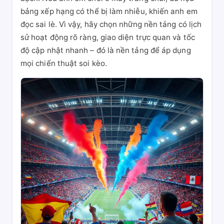
bảng xếp hạng có thể bị làm nhiễu, khiến anh em
đọc sai lè. Vì vậy, hãy chọn những nền tảng có lịch
sử hoạt động rõ ràng, giao diện trực quan và tốc
độ cập nhật nhanh – đó là nền tảng để áp dụng
mọi chiến thuật soi kèo.