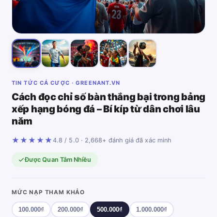
TIN TỨC CÁ CƯỢC · GREENANT.VN
Cách đọc chỉ số bàn thắng bại trong bảng
xếp hạng bóng đá – Bí kíp từ dân chơi lâu
năm
★★★★★
4.8 / 5.0 · 2,668+ đánh giá đã xác minh
Được Quan Tâm Nhiều
MỨC NẠP THAM KHẢO
100.000₫
200.000₫
500.000₫
1.000.000₫