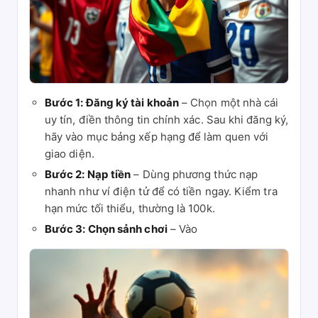
Bước 1: Đăng ký tài khoản
– Chọn một nhà cái
uy tín, điền thông tin chính xác. Sau khi đăng ký,
hãy vào mục bảng xếp hạng để làm quen với
giao diện.
Bước 2: Nạp tiền
– Dùng phương thức nạp
nhanh như ví điện tử để có tiền ngay. Kiểm tra
hạn mức tối thiểu, thường là 100k.
Bước 3: Chọn sảnh chơi
– Vào