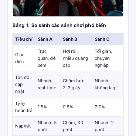
Bảng 1: So sánh các sảnh chơi phổ biến
Tiêu chí
Sảnh A
Sảnh B
Sảnh C
Trực
Hơi rối,
Tối giản,
Giao
quan, dễ
nhiều quảng
chuyên
diện
xem
cáo
nghiệp
Tốc độ
Nhanh,
Chậm hơn
Nhanh,
cập
real-time
2-3 giây
không lag
nhật
Tỷ lệ
1.5%
0.8%
2.0%
hoàn trả
Nhanh, 5
Chậm, 30
Nhanh, 2
Nạp/rút
phút
phút
phút