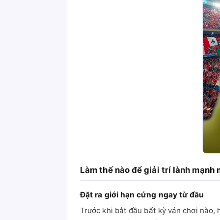
Làm thế nào để giải trí lành mạnh 
Đặt ra giới hạn cứng ngay từ đầu
Trước khi bắt đầu bất kỳ ván chơi nào, 