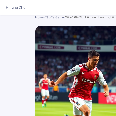
Trang Chủ
Home
›
Tất Cả Game
›
Xổ số 69VN: Niềm vui thoáng chốc