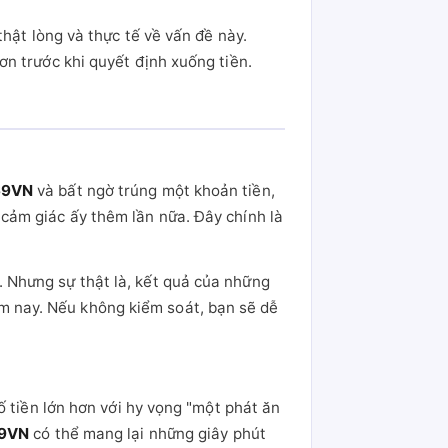
thật lòng và thực tế về vấn đề này.
ơn trước khi quyết định xuống tiền.
69VN
và bất ngờ trúng một khoản tiền,
 cảm giác ấy thêm lần nữa. Đây chính là
. Nhưng sự thật là, kết quả của những
m nay. Nếu không kiểm soát, bạn sẽ dễ
số tiền lớn hơn với hy vọng "một phát ăn
69VN
có thể mang lại những giây phút