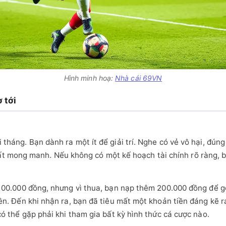
Hình minh hoạ:
Nhà cái 69VN
ờ tới
tháng. Bạn dành ra một ít để giải trí. Nghe có vẻ vô hại, đú
à" rất mong manh. Nếu không có một kế hoạch tài chính rõ ràng, 
100.000 đồng, nhưng vì thua, bạn nạp thêm 200.000 đồng để gỡ.
n. Đến khi nhận ra, bạn đã tiêu mất một khoản tiền đáng kẽ ra
ó thể gặp phải khi tham gia bất kỳ hình thức cá cược nào.