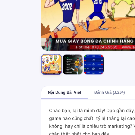
Nội Dung Bài Viết
Đánh Giá (3,234)
Chào bạn, lại là mình đây! Dạo gần đây
game nào cũng chất, tỷ lệ thắng lại ca
không, hay chỉ là chiêu trò marketing?
chân thật nhất cho bạn đây.