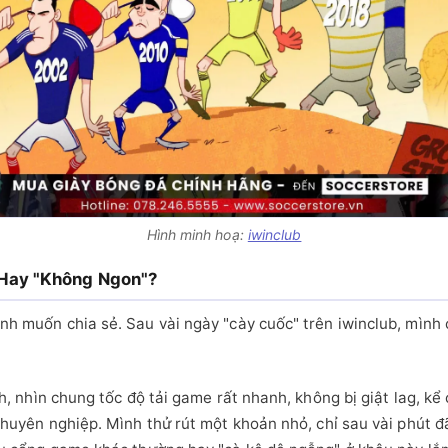
Hình minh hoạ:
iwinclub
 Hay "Không Ngon"?
h muốn chia sẻ. Sau vài ngày "cày cuốc" trên iwinclub, mình c
h, nhìn chung tốc độ tải game rất nhanh, không bị giật lag, kể
chuyên nghiệp. Mình thử rút một khoản nhỏ, chỉ sau vài phút 