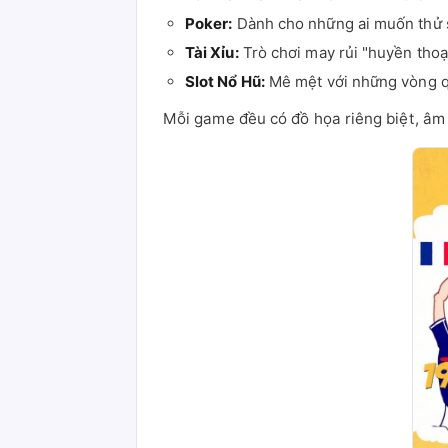
Poker:
Dành cho những ai muốn thử sứ
Tài Xỉu:
Trò chơi may rủi "huyền thoại
Slot Nổ Hũ:
Mê mệt với những vòng qu
Mỗi game đều có đồ họa riêng biệt, âm 