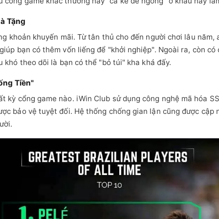
ều cổng game khác thường hay "cà kê dê ngỗng" ở khâu này lắ
uà Tặng
rong khoản khuyến mãi. Từ tân thủ cho đến người chơi lâu năm,
giúp bạn có thêm vốn liếng để "khởi nghiệp". Ngoài ra, còn có
u khó theo dõi là bạn có thể "bỏ túi" kha khá đấy.
ống Tiền"
bất kỳ cổng game nào. iWin Club sử dụng công nghệ mã hóa SSL
ược bảo vệ tuyệt đối. Hệ thống chống gian lận cũng được cập n
ười.