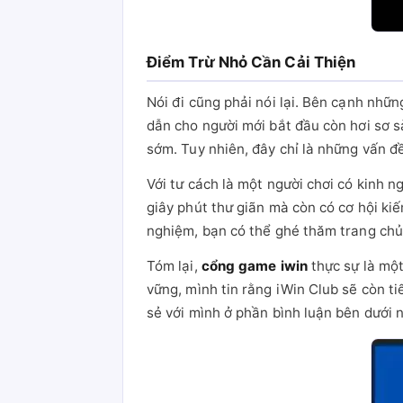
Điểm Trừ Nhỏ Cần Cải Thiện
Nói đi cũng phải nói lại. Bên cạnh nhữ
dẫn cho người mới bắt đầu còn hơi sơ sà
sớm. Tuy nhiên, đây chỉ là những vấn đ
Với tư cách là một người chơi có kinh n
giây phút thư giãn mà còn có cơ hội ki
nghiệm, bạn có thể ghé thăm trang chủ
Tóm lại,
cổng game iwin
thực sự là một
vững, mình tin rằng iWin Club sẽ còn ti
sẻ với mình ở phần bình luận bên dưới n