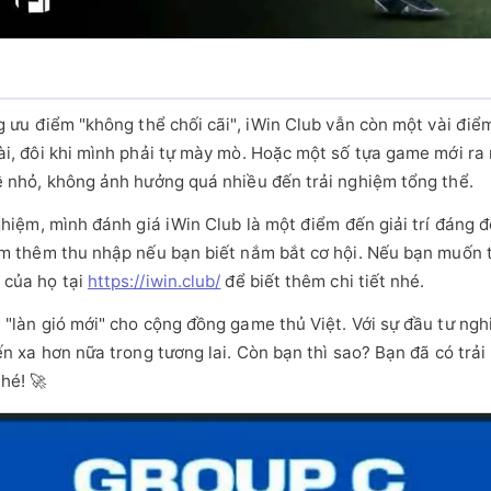
ng ưu điểm "không thể chối cãi", iWin Club vẫn còn một vài đi
i, đôi khi mình phải tự mày mò. Hoặc một số tựa game mới ra m
ề nhỏ, không ảnh hưởng quá nhiều đến trải nghiệm tổng thể.
ghiệm, mình đánh giá iWin Club là một điểm đến giải trí đáng 
ếm thêm thu nhập nếu bạn biết nắm bắt cơ hội. Nếu bạn muốn 
 của họ tại
https://iwin.club/
để biết thêm chi tiết nhé.
 "làn gió mới" cho cộng đồng game thủ Việt. Với sự đầu tư ngh
ến xa hơn nữa trong tương lai. Còn bạn thì sao? Bạn đã có trả
hé! 🚀