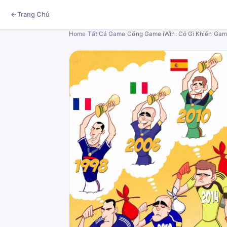
Trang Chủ
Home
›
Tất Cả Game
›
Cổng Game iWin: Có Gì Khiến Ga