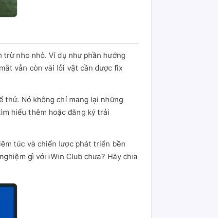
ểm trừ nho nhỏ. Ví dụ như phần hướng
ắt vẫn còn vài lỗi vặt cần được fix
để thử. Nó không chỉ mang lại những
tìm hiểu thêm hoặc đăng ký trải
iêm túc và chiến lược phát triển bền
i nghiệm gì với iWin Club chưa? Hãy chia