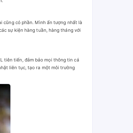
m.
 ai cũng có phần. Mình ấn tượng nhất là
 các sự kiện hàng tuần, hàng tháng với
 tiên tiến, đảm bảo mọi thông tin cá
hật liên tục, tạo ra một môi trường