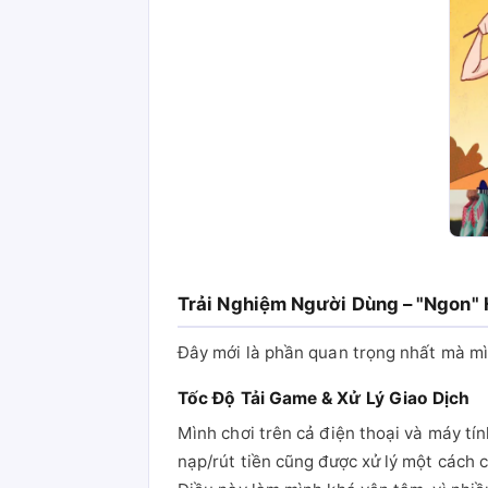
Trải Nghiệm Người Dùng – "Ngon"
Đây mới là phần quan trọng nhất mà mìn
Tốc Độ Tải Game & Xử Lý Giao Dịch
Mình chơi trên cả điện thoại và máy tín
nạp/rút tiền cũng được xử lý một cách 