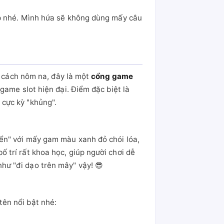
iếp nhé. Mình hứa sẽ không dùng mấy câu
ột cách nôm na, đây là một
cổng game
 game slot hiện đại. Điểm đặc biệt là
 cực kỳ "khủng".
iển" với mấy gam màu xanh đỏ chói lóa,
 trí rất khoa học, giúp người chơi dễ
hư "đi dạo trên mây" vậy! 😎
tên nổi bật nhé: