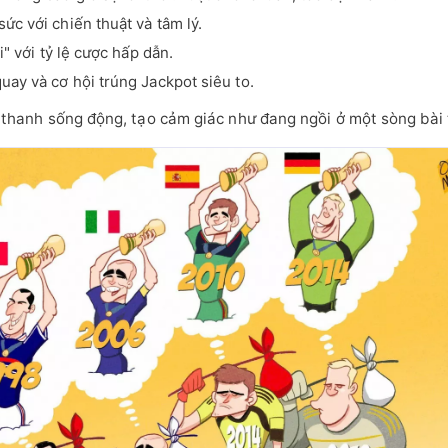
c với chiến thuật và tâm lý.
" với tỷ lệ cược hấp dẫn.
ay và cơ hội trúng Jackpot siêu to.
thanh sống động, tạo cảm giác như đang ngồi ở một sòng bài 