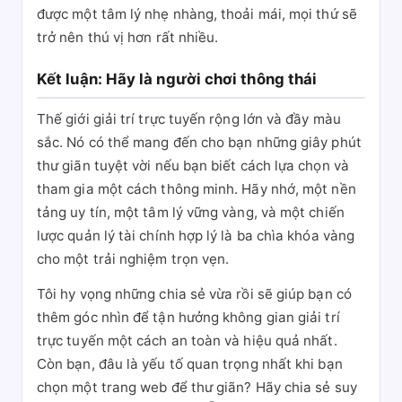
được một tâm lý nhẹ nhàng, thoải mái, mọi thứ sẽ
trở nên thú vị hơn rất nhiều.
Kết luận: Hãy là người chơi thông thái
Thế giới giải trí trực tuyến rộng lớn và đầy màu
sắc. Nó có thể mang đến cho bạn những giây phút
thư giãn tuyệt vời nếu bạn biết cách lựa chọn và
tham gia một cách thông minh. Hãy nhớ, một nền
tảng uy tín, một tâm lý vững vàng, và một chiến
lược quản lý tài chính hợp lý là ba chìa khóa vàng
cho một trải nghiệm trọn vẹn.
Tôi hy vọng những chia sẻ vừa rồi sẽ giúp bạn có
thêm góc nhìn để tận hưởng không gian giải trí
trực tuyến một cách an toàn và hiệu quả nhất.
Còn bạn, đâu là yếu tố quan trọng nhất khi bạn
chọn một trang web để thư giãn? Hãy chia sẻ suy