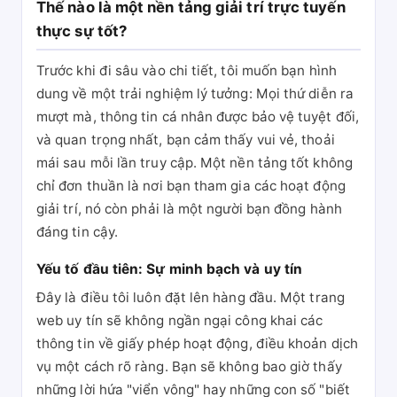
Thế nào là một nền tảng giải trí trực tuyến
thực sự tốt?
Trước khi đi sâu vào chi tiết, tôi muốn bạn hình
dung về một trải nghiệm lý tưởng: Mọi thứ diễn ra
mượt mà, thông tin cá nhân được bảo vệ tuyệt đối,
và quan trọng nhất, bạn cảm thấy vui vẻ, thoải
mái sau mỗi lần truy cập. Một nền tảng tốt không
chỉ đơn thuần là nơi bạn tham gia các hoạt động
giải trí, nó còn phải là một người bạn đồng hành
đáng tin cậy.
Yếu tố đầu tiên: Sự minh bạch và uy tín
Đây là điều tôi luôn đặt lên hàng đầu. Một trang
web uy tín sẽ không ngần ngại công khai các
thông tin về giấy phép hoạt động, điều khoản dịch
vụ một cách rõ ràng. Bạn sẽ không bao giờ thấy
những lời hứa "viển vông" hay những con số "biết