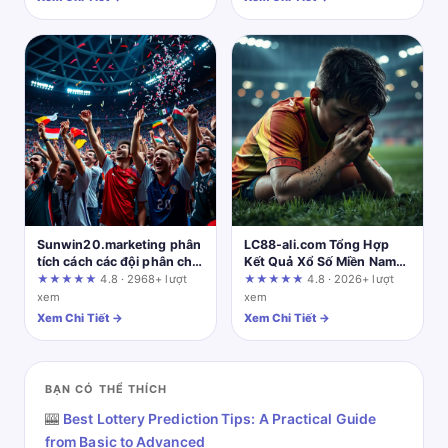
Sunwin20.marketing phân
LC88-ali.com Tổng Hợp
tích cách các đội phân chia
Kết Quả Xổ Số Miền Nam
quyền kiểm soát từng khu
Mới Nhất: Phân Tích Chi
★★★★★
4.8 · 2968+ lượt
★★★★★
4.8 · 2026+ lượt
vực tại bán kết World Cup
Tiết Từ Góc Nhìn Quản Trị
xem
xem
2026
Rủi Ro
Xem Chi Tiết →
Xem Chi Tiết →
BẠN CÓ THỂ THÍCH
🎰
Best Lottery Prediction Tips: A Practical Guide
from Basic to Advanced