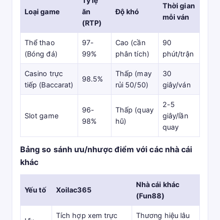
Tỷ lệ
Thời gian
Loại game
ăn
Độ khó
mỗi ván
(RTP)
Thể thao
97-
Cao (cần
90
(Bóng đá)
99%
phân tích)
phút/trận
Casino trực
Thấp (may
30
98.5%
tiếp (Baccarat)
rủi 50/50)
giây/ván
2-5
96-
Thấp (quay
Slot game
giây/lần
98%
hũ)
quay
Bảng so sánh ưu/nhược điểm với các nhà cái
khác
Nhà cái khác
Yếu tố
Xoilac365
(Fun88)
Tích hợp xem trực
Thương hiệu lâu