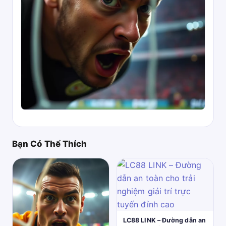
Bạn Có Thể Thích
LC88 LINK – Đường dẫn an