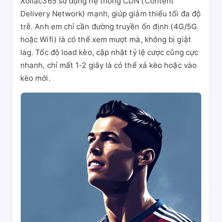
Xoilac365 sử dụng hệ thống CDN (Content
Delivery Network) mạnh, giúp giảm thiểu tối đa độ
trễ. Anh em chỉ cần đường truyền ổn định (4G/5G
hoặc Wifi) là có thể xem mượt mà, không bị giật
lag. Tốc độ load kèo, cập nhật tỷ lệ cược cũng cực
nhanh, chỉ mất 1-2 giây là có thể xả kèo hoặc vào
kèo mới.