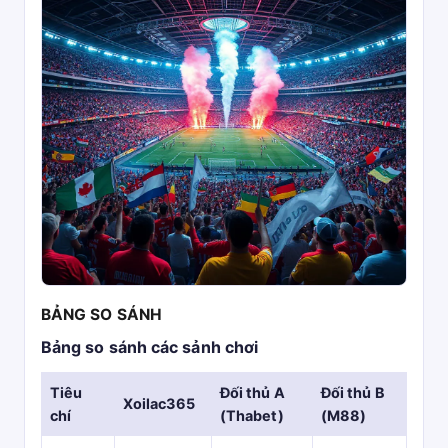
BẢNG SO SÁNH
Bảng so sánh các sảnh chơi
Tiêu
Đối thủ A
Đối thủ B
Xoilac365
chí
(Thabet)
(M88)