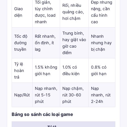
Tối giản,
Đẹp nhưng
Rối, nhiều
Giao
tùy chỉnh
nặng, cần
quảng cáo,
diện
được, load
cấu hình
hơi chậm
nhanh
cao
Trung bình,
Tốc độ
Rất nhanh,
Nhanh
hay giật vào
đường
ổn định, ít
nhưng hay
giờ cao
truyền
lag
bị chặn
điểm
Tỷ lệ
1.5% không
1.0% có
0.8% có
hoàn
giới hạn
điều kiện
giới hạn
trả
Nạp nhanh,
Nạp chậm,
Nạp
Nạp/Rút
rút 5-15
rút 30-60
nhanh, rút
phút
phút
2-24h
Bảng so sánh các loại game