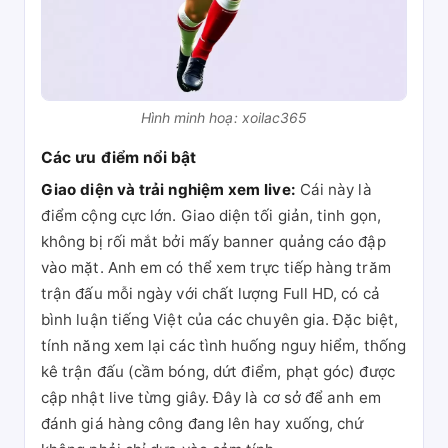
Hình minh hoạ: xoilac365
Các ưu điểm nổi bật
Giao diện và trải nghiệm xem live:
Cái này là
điểm cộng cực lớn. Giao diện tối giản, tinh gọn,
không bị rối mắt bởi mấy banner quảng cáo đập
vào mặt. Anh em có thể xem trực tiếp hàng trăm
trận đấu mỗi ngày với chất lượng Full HD, có cả
bình luận tiếng Việt của các chuyên gia. Đặc biệt,
tính năng xem lại các tình huống nguy hiểm, thống
kê trận đấu (cầm bóng, dứt điểm, phạt góc) được
cập nhật live từng giây. Đây là cơ sở để anh em
đánh giá hàng công đang lên hay xuống, chứ