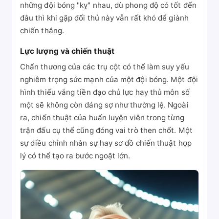
những đội bóng "kỵ" nhau, dù phong độ có tốt đến
đâu thì khi gặp đối thủ này vẫn rất khó để giành
chiến thắng.
Lực lượng và chiến thuật
Chấn thương của các trụ cột có thể làm suy yếu
nghiêm trọng sức mạnh của một đội bóng. Một đội
hình thiếu vắng tiền đạo chủ lực hay thủ môn số
một sẽ không còn đáng sợ như thường lệ. Ngoài
ra, chiến thuật của huấn luyện viên trong từng
trận đấu cụ thể cũng đóng vai trò then chốt. Một
sự điều chỉnh nhân sự hay sơ đồ chiến thuật hợp
lý có thể tạo ra bước ngoặt lớn.