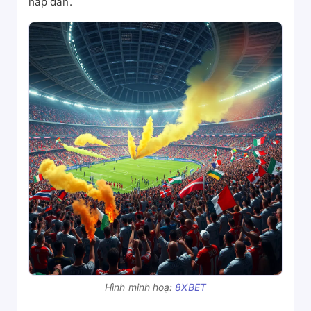
hấp dẫn.
Hình minh hoạ:
8XBET