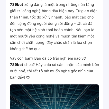
789bet
xứng đáng là một trong những nền tảng
giải trí công nghệ hàng đầu hiện nay. Từ giao diện
thân thiện, tốc độ xử lý nhanh, bảo mật cao cho
đến cộng đồng người dùng sôi động – tất cả đã
tạo nên một hệ sinh thái hoàn chỉnh. Nếu bạn là
một người yêu công nghệ và muốn tìm kiếm một
sân chơi chất lượng, đây chắc chắn là lựa chọn
không thể bỏ qua.
Vậy còn bạn? Bạn đã có trải nghiệm nào với
789bet
chưa? Hãy chia sẻ cảm nhận của mình bên
dưới nhé, tôi rất tò mò muốn nghe góc nhìn của
bạn đấy! 😊