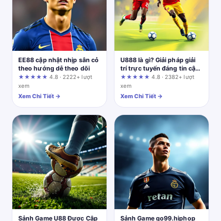
EE88 cập nhật nhịp sân cỏ
U888 là gì? Giải pháp giải
theo hướng dễ theo dõi
trí trực tuyến đáng tin cậy
cho người Việt
★★★★★
4.8 · 2222+ lượt
★★★★★
4.8 · 2382+ lượt
xem
xem
Xem Chi Tiết →
Xem Chi Tiết →
Sảnh Game U88 Được Cập
Sảnh Game go99.hiphop