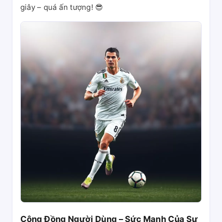
giây – quá ấn tượng! 😎
Cộng Đồng Người Dùng – Sức Mạnh Của Sự