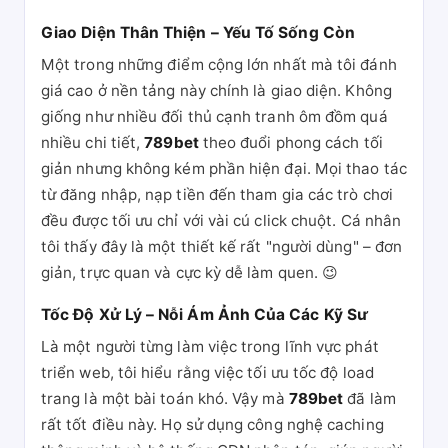
Giao Diện Thân Thiện – Yếu Tố Sống Còn
Một trong những điểm cộng lớn nhất mà tôi đánh
giá cao ở nền tảng này chính là giao diện. Không
giống như nhiều đối thủ cạnh tranh ôm đồm quá
nhiều chi tiết,
789bet
theo đuổi phong cách tối
giản nhưng không kém phần hiện đại. Mọi thao tác
từ đăng nhập, nạp tiền đến tham gia các trò chơi
đều được tối ưu chỉ với vài cú click chuột. Cá nhân
tôi thấy đây là một thiết kế rất "người dùng" – đơn
giản, trực quan và cực kỳ dễ làm quen. 😉
Tốc Độ Xử Lý – Nỗi Ám Ảnh Của Các Kỹ Sư
Là một người từng làm việc trong lĩnh vực phát
triển web, tôi hiểu rằng việc tối ưu tốc độ load
trang là một bài toán khó. Vậy mà
789bet
đã làm
rất tốt điều này. Họ sử dụng công nghệ caching