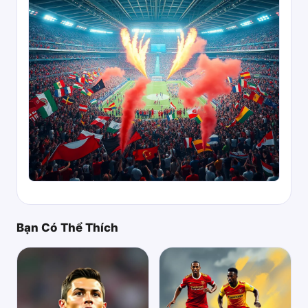
Bạn Có Thể Thích