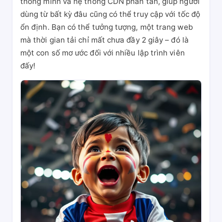
thông minh và hệ thống CDN phân tán, giúp người
dùng từ bất kỳ đâu cũng có thể truy cập với tốc độ
ổn định. Bạn có thể tưởng tượng, một trang web
mà thời gian tải chỉ mất chưa đầy 2 giây – đó là
một con số mơ ước đối với nhiều lập trình viên
đấy!