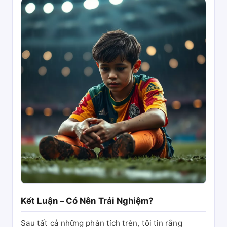
Kết Luận – Có Nên Trải Nghiệm?
Sau tất cả những phân tích trên, tôi tin rằng