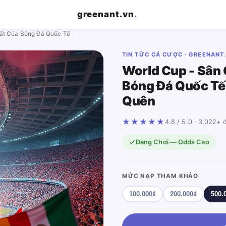
greenant.vn
.
hất Của Bóng Đá Quốc Tế
TIN TỨC CÁ CƯỢC · GREENANT
World Cup - Sân 
Bóng Đá Quốc T
Quên
★★★★★
4.8 / 5.0 · 3,022+ 
Đang Chơi — Odds Cao
MỨC NẠP THAM KHẢO
100.000₫
200.000₫
500.