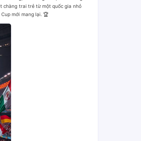
t chàng trai trẻ từ một quốc gia nhỏ
 Cup mới mang lại. 🏆