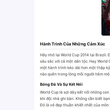
Hành Trình Của Những Cảm Xúc
Hãy nhớ lại World Cup 2014 tại Brazil. 
sâu sắc với cả một dân tộc. Hay World 
một hành trình kéo dài hơn một thập kỷ
nào quên trong lòng mỗi người hâm mộ
Bóng Đá Và Sự Kết Nối
World Cup là sợi dây kết nối những con
khi đội nhà ghi bàn. Không cần biết bạ
Đó là vẻ đẹp thuần khiết nhất của môn 