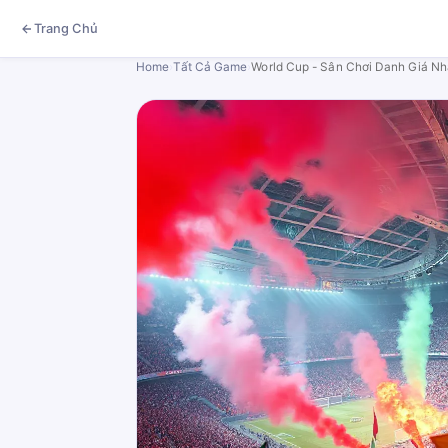
Trang Chủ
Home
›
Tất Cả Game
›
World Cup - Sân Chơi Danh Giá N