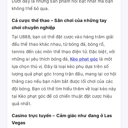
Dưới đây là những sản phẩm nổi bật nhất mà bạn
không thể bỏ qua.
Cá cược thể thao – Sân chơi của những tay
chơi chuyên nghiệp
Tại U888, bạn có thể đặt cược vào hàng trăm giải
đấu thể thao khác nhau, từ bóng đá, bóng rổ,
tennis đến các môn thể thao điện tử. Đặc biệt, với
những ai yêu thích bóng đá,
Kèo phạt góc
là một
lựa chọn thú vị. Đây là loại kèo phụ dựa trên số
lượng quả phạt góc trong trận đấu, mang lại cơ hội
thắng cao nếu bạn nắm bắt được lối chơi của các
đội bóng. Bạn có thể tìm hiểu thêm về loại kèo này
tại Kèo phạt góc để có chiến thuật đặt cược hiệu
quả nhất.
Casino trực tuyến – Cảm giác như đang ở Las
Vegas