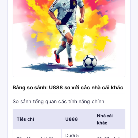
Bảng so sánh: U888 so với các nhà cái khác
So sánh tổng quan các tính năng chính
Nhà cái
Tiêu chí
U888
khác
Dưới 5