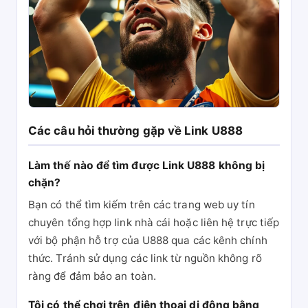
Các câu hỏi thường gặp về
Link U888
Làm thế nào để tìm được
Link U888
không bị
chặn?
Bạn có thể tìm kiếm trên các trang web uy tín
chuyên tổng hợp link nhà cái hoặc liên hệ trực tiếp
với bộ phận hỗ trợ của U888 qua các kênh chính
thức. Tránh sử dụng các link từ nguồn không rõ
ràng để đảm bảo an toàn.
Tôi có thể chơi trên điện thoại di động bằng