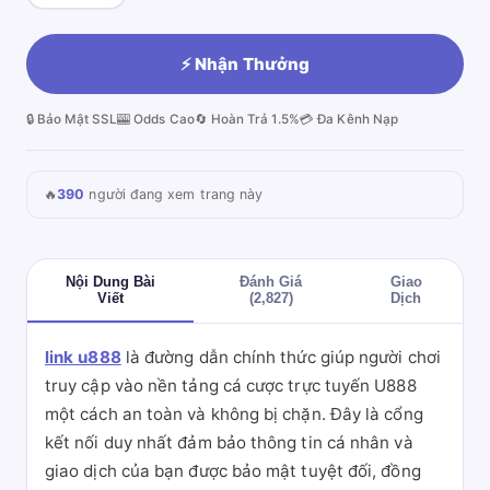
⚡ Nhận Thưởng
🔒 Bảo Mật SSL
🎰 Odds Cao
🔄 Hoàn Trả 1.5%
💳 Đa Kênh Nạp
🔥
390
người đang xem trang này
Nội Dung Bài
Đánh Giá
Giao
Viết
(2,827)
Dịch
link u888
là đường dẫn chính thức giúp người chơi
truy cập vào nền tảng cá cược trực tuyến U888
một cách an toàn và không bị chặn. Đây là cổng
kết nối duy nhất đảm bảo thông tin cá nhân và
giao dịch của bạn được bảo mật tuyệt đối, đồng