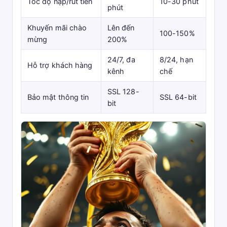
Tốc độ nạp/rút tiền
10-30 phút
phút
Khuyến mãi chào
Lên đến
100-150%
mừng
200%
24/7, đa
8/24, hạn
Hỗ trợ khách hàng
kênh
chế
SSL 128-
Bảo mật thông tin
SSL 64-bit
bit