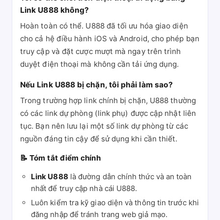
Link U888
không?
Hoàn toàn có thể. U888 đã tối ưu hóa giao diện
cho cả hệ điều hành iOS và Android, cho phép bạn
truy cập và đặt cược mượt mà ngay trên trình
duyệt điện thoại mà không cần tải ứng dụng.
Nếu
Link U888
bị chặn, tôi phải làm sao?
Trong trường hợp link chính bị chặn, U888 thường
có các link dự phòng (link phụ) được cập nhật liên
tục. Bạn nên lưu lại một số link dự phòng từ các
nguồn đáng tin cậy để sử dụng khi cần thiết.
📝 Tóm tắt điểm chính
Link U888
là đường dẫn chính thức và an toàn
nhất để truy cập nhà cái U888.
Luôn kiểm tra kỹ giao diện và thông tin trước khi
đăng nhập để tránh trang web giả mạo.