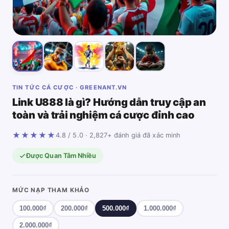
TIN TỨC CÁ CƯỢC · GREENANT.VN
Link U888 là gì? Hướng dẫn truy cập an
toàn và trải nghiệm cá cược đỉnh cao
★★★★★
4.8 / 5.0 · 2,827+ đánh giá đã xác minh
Được Quan Tâm Nhiều
MỨC NẠP THAM KHẢO
100.000₫
200.000₫
500.000₫
1.000.000₫
2.000.000₫