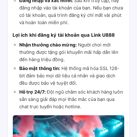
Đăng nhập và xác minh:
Sau khi truy cập, hãy
đăng nhập vào tài khoản của bạn. Nếu bạn chưa
có tài khoản, quá trình đăng ký chỉ mất vài phút
và hoàn toàn miễn phí.
Lợi ích khi đăng ký tài khoản qua
Link U888
Nhận thưởng chào mừng:
Người chơi mới
thường được tặng gói khuyến mãi hấp dẫn lên
đến hàng triệu đồng.
Bảo mật thông tin:
Hệ thống mã hóa SSL 128-
bit đảm bảo mọi dữ liệu cá nhân và giao dịch
đều được bảo vệ tuyệt đối.
Hỗ trợ 24/7:
Đội ngũ chăm sóc khách hàng luôn
sẵn sàng giải đáp mọi thắc mắc của bạn qua
chat trực tuyến hoặc hotline.