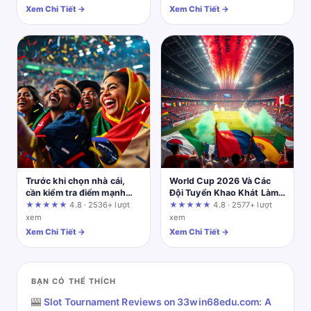
Xem Chi Tiết →
Xem Chi Tiết →
Trước khi chọn nhà cái,
World Cup 2026 Và Các
cần kiểm tra điểm mạnh
Đội Tuyển Khao Khát Làm
nào của SKY88?
Nên Lịch Sử
★★★★★
4.8 · 2536+ lượt
★★★★★
4.8 · 2577+ lượt
xem
xem
Xem Chi Tiết →
Xem Chi Tiết →
BẠN CÓ THỂ THÍCH
🎰
Slot Tournament Reviews on 33win68edu.com: A