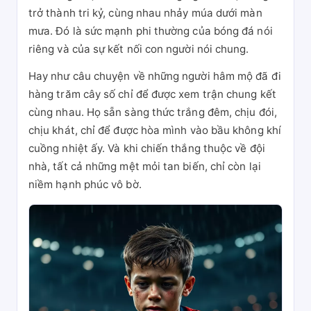
trở thành tri kỷ, cùng nhau nhảy múa dưới màn
mưa. Đó là sức mạnh phi thường của bóng đá nói
riêng và của sự kết nối con người nói chung.
Hay như câu chuyện về những người hâm mộ đã đi
hàng trăm cây số chỉ để được xem trận chung kết
cùng nhau. Họ sẵn sàng thức trắng đêm, chịu đói,
chịu khát, chỉ để được hòa mình vào bầu không khí
cuồng nhiệt ấy. Và khi chiến thắng thuộc về đội
nhà, tất cả những mệt mỏi tan biến, chỉ còn lại
niềm hạnh phúc vô bờ.