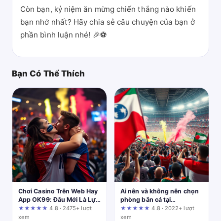
Còn bạn, kỷ niệm ăn mừng chiến thắng nào khiến
bạn nhớ nhất? Hãy chia sẻ câu chuyện của bạn ở
phần bình luận nhé! 🎉⚽
Bạn Có Thể Thích
Chơi Casino Trên Web Hay
Ai nên và không nên chọn
App OK99: Đâu Mới Là Lựa
phòng bắn cá tại
Chọn Tối Ưu?
ta88.mex.com? Phân tích
★★★★★
4.8 · 2475+ lượt
★★★★★
4.8 · 2022+ lượt
từ góc nhìn UX
xem
xem