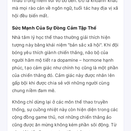
nhau trong niềm vui vô bờ bến. Đó là khoảnh khắc
mà mọi rào cản về ngôn ngữ, tuổi tác hay địa vị xã
hội đều biến mất.
Sức Mạnh Của Sự Đồng Cảm Tập Thể
Nhà tâm lý học thể thao thường giải thích hiện
tượng này bằng khái niệm "bản sắc xã hội". Khi đội
bóng yêu thích giành chiến thắng, não bộ của
người hâm mộ tiết ra dopamine – hormone hạnh
phúc, tạo cảm giác như chính họ cũng là một phần
của chiến thắng đó. Cảm giác này được nhân lên
gấp bội khi được chia sẻ với những người cùng
chung niềm đam mê.
Không chỉ dừng lại ở các môn thể thao truyền
thống, sự cuồng nhiệt này còn hiện diện trong các
cộng đồng game thủ, nơi những chiến thắng ảo
cũng được ăn mừng không kém phần sôi động. Từ