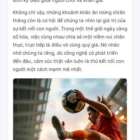
sinh kỳ diệu giữa người chơi và khán giả.
Không chỉ vậy, những khoảnh khắc ăn mừng chiến
thắng còn là cơ hội để chúng ta nhìn lại giá trị của
sự kết nối con người. Trong một thế giới ngày càng
số hóa, việc cùng nhau chia sẻ một niềm vui chân
thực, trực tiếp là điều vô cùng quý giá. Nó nhắc
nhở chúng ta rằng, dù công nghệ có phát triển
đến đâu, cảm xúc thật vẫn luôn là thứ kết nối con
người một cách mạnh mẽ nhất.