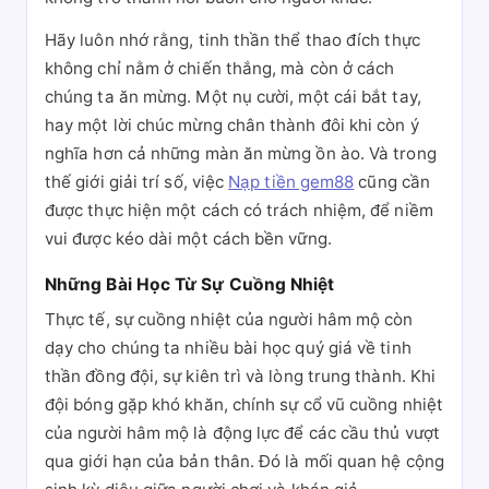
Hãy luôn nhớ rằng, tinh thần thể thao đích thực
không chỉ nằm ở chiến thắng, mà còn ở cách
chúng ta ăn mừng. Một nụ cười, một cái bắt tay,
hay một lời chúc mừng chân thành đôi khi còn ý
nghĩa hơn cả những màn ăn mừng ồn ào. Và trong
thế giới giải trí số, việc
Nạp tiền gem88
cũng cần
được thực hiện một cách có trách nhiệm, để niềm
vui được kéo dài một cách bền vững.
Những Bài Học Từ Sự Cuồng Nhiệt
Thực tế, sự cuồng nhiệt của người hâm mộ còn
dạy cho chúng ta nhiều bài học quý giá về tinh
thần đồng đội, sự kiên trì và lòng trung thành. Khi
đội bóng gặp khó khăn, chính sự cổ vũ cuồng nhiệt
của người hâm mộ là động lực để các cầu thủ vượt
qua giới hạn của bản thân. Đó là mối quan hệ cộng