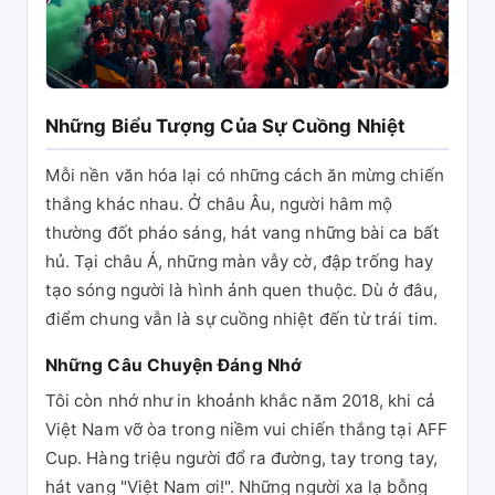
Những Biểu Tượng Của Sự Cuồng Nhiệt
Mỗi nền văn hóa lại có những cách ăn mừng chiến
thắng khác nhau. Ở châu Âu, người hâm mộ
thường đốt pháo sáng, hát vang những bài ca bất
hủ. Tại châu Á, những màn vẫy cờ, đập trống hay
tạo sóng người là hình ảnh quen thuộc. Dù ở đâu,
điểm chung vẫn là sự cuồng nhiệt đến từ trái tim.
Những Câu Chuyện Đáng Nhớ
Tôi còn nhớ như in khoảnh khắc năm 2018, khi cả
Việt Nam vỡ òa trong niềm vui chiến thắng tại AFF
Cup. Hàng triệu người đổ ra đường, tay trong tay,
hát vang "Việt Nam ơi!". Những người xa lạ bỗng