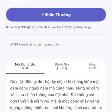
⚡ Nhận Thưởng
🔒 Bảo Mật SSL
🎰 Odds Cao
🔄 Hoàn Trả 1.5%
💳 Đa Kênh Nạp
🔥
197
người đang xem trang này
Nội Dung Bài
Đánh Giá
Giao
Viết
(1,981)
Dịch
Có một điều gì đó thật kỳ diệu khi chứng kiến một
đám đông người hâm mộ cùng nhau bùng nổ cảm
xúc sau chiến thắng của đội nhà. Đó không chỉ
đơn thuần là niềm vui, mà là một dòng chảy năng
lượng cuồng nhiệt, nơi mọi khoảng cách cá nhân bị