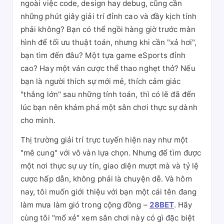
ngoài việc code, design hay debug, cũng cần
những phút giây giải trí đỉnh cao và đầy kịch tính
phải không? Bạn có thể ngồi hàng giờ trước màn
hình để tối ưu thuật toán, nhưng khi cần "xả hơi",
bạn tìm đến đâu? Một tựa game eSports đỉnh
cao? Hay một ván cược thể thao nghẹt thở? Nếu
bạn là người thích sự mới mẻ, thích cảm giác
"thắng lớn" sau những tính toán, thì có lẽ đã đến
lúc bạn nên khám phá một sân chơi thực sự dành
cho mình.
Thị trường giải trí trực tuyến hiện nay như một
"mê cung" với vô vàn lựa chọn. Nhưng để tìm được
một nơi thực sự uy tín, giao diện mượt mà và tỷ lệ
cược hấp dẫn, không phải là chuyện dễ. Và hôm
nay, tôi muốn giới thiệu với bạn một cái tên đang
làm mưa làm gió trong cộng đồng –
28BET
. Hãy
cùng tôi "mổ xẻ" xem sân chơi này có gì đặc biệt