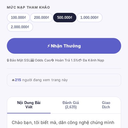
MỨC NẠP THAM KHẢO
100.000₫
200.000₫
500.000₫
1.000.000₫
2.000.000₫
⚡ Nhận Thưởng
🔒 Bảo Mật SSL
🎰 Odds Cao
🔄 Hoàn Trả 1.5%
💳 Đa Kênh Nạp
🔥
215
người đang xem trang này
Nội Dung Bài
Đánh Giá
Giao
Viết
(2,635)
Dịch
Chào bạn, tôi biết mà, dân công nghệ chúng mình