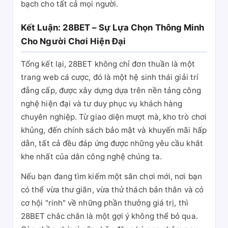
bạch cho tất cả mọi người.
Kết Luận: 28BET – Sự Lựa Chọn Thông Minh
Cho Người Chơi Hiện Đại
Tổng kết lại, 28BET không chỉ đơn thuần là một
trang web cá cược, đó là một hệ sinh thái giải trí
đẳng cấp, được xây dựng dựa trên nền tảng công
nghệ hiện đại và tư duy phục vụ khách hàng
chuyên nghiệp. Từ giao diện mượt mà, kho trò chơi
khủng, đến chính sách bảo mật và khuyến mãi hấp
dẫn, tất cả đều đáp ứng được những yêu cầu khắt
khe nhất của dân công nghệ chúng ta.
Nếu bạn đang tìm kiếm một sân chơi mới, nơi bạn
có thể vừa thư giãn, vừa thử thách bản thân và có
cơ hội "rinh" về những phần thưởng giá trị, thì
28BET chắc chắn là một gợi ý không thể bỏ qua.