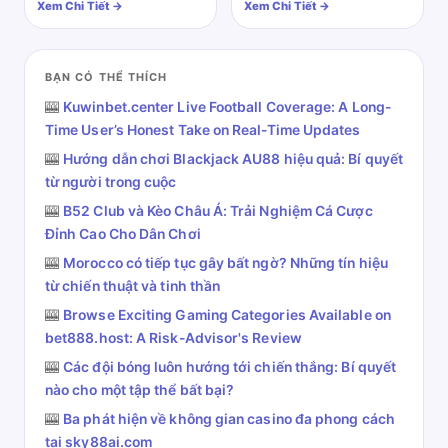
Xem Chi Tiết →
Xem Chi Tiết →
BẠN CÓ THỂ THÍCH
🎰
Kuwinbet.center Live Football Coverage: A Long-
Time User’s Honest Take on Real-Time Updates
🎰
Hướng dẫn chơi Blackjack AU88 hiệu quả: Bí quyết
từ người trong cuộc
🎰
B52 Club và Kèo Châu Á: Trải Nghiệm Cá Cược
Đỉnh Cao Cho Dân Chơi
🎰
Morocco có tiếp tục gây bất ngờ? Những tín hiệu
từ chiến thuật và tinh thần
🎰
Browse Exciting Gaming Categories Available on
bet888.host: A Risk-Advisor's Review
🎰
Các đội bóng luôn hướng tới chiến thắng: Bí quyết
nào cho một tập thể bất bại?
🎰
Ba phát hiện về không gian casino đa phong cách
tại sky88ai.com