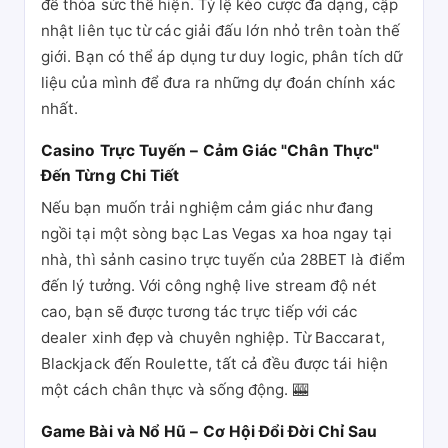
để thỏa sức thể hiện. Tỷ lệ kèo cược đa dạng, cập
nhật liên tục từ các giải đấu lớn nhỏ trên toàn thế
giới. Bạn có thể áp dụng tư duy logic, phân tích dữ
liệu của mình để đưa ra những dự đoán chính xác
nhất.
Casino Trực Tuyến – Cảm Giác "Chân Thực"
Đến Từng Chi Tiết
Nếu bạn muốn trải nghiệm cảm giác như đang
ngồi tại một sòng bạc Las Vegas xa hoa ngay tại
nhà, thì sảnh casino trực tuyến của 28BET là điểm
đến lý tưởng. Với công nghệ live stream độ nét
cao, bạn sẽ được tương tác trực tiếp với các
dealer xinh đẹp và chuyên nghiệp. Từ Baccarat,
Blackjack đến Roulette, tất cả đều được tái hiện
một cách chân thực và sống động. 🎰
Game Bài và Nổ Hũ – Cơ Hội Đổi Đời Chỉ Sau