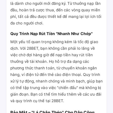
là dành cho người mới đăng ký. Từ thưởng nạp lần
đầu, hoàn trả cược thua, đến các vòng quay miễn
phí, tất cả đều được thiết kế để mang lại lợi ích tối
đa cho người chơi.
Quy Trình Nạp Rút Tiền "Nhanh Như Chớp"
Một yếu tố quan trọng không kém là tốc độ giao
dịch. Với 28BET, bạn không cần phải lo lắng về
việc chờ đợi hàng giờ để nạp tiền hay rút tiền
thưởng về tài khoản. Họ hỗ trợ đa dạng các
phương thức thanh toán, từ chuyển khoản ngân
hàng, ví điện tử đến thẻ cào điện thoại. Quy trình
xử lý tự động, nhanh chóng và minh bạch, giúp bạn
có thể tập trung vào việc "chiến đấu" mà không bị
gián đoạn. Bạn có thể tìm hiểu thêm về các ưu đãi
và quy trình cụ thể tại 28BET.
Bảo Mật – "Lá Chắn Thép" Cho Dân Công