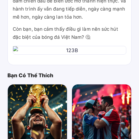
dám chiến đấu để biến ước mơ thành hiện thực. Và
hành trình ấy vẫn đang tiếp diễn, ngày càng mạnh
mẽ hơn, ngày càng lan tỏa hơn.
Còn bạn, bạn cảm thấy điều gì làm nên sức hút
đặc biệt của bóng đá Việt Nam? 🤔
Bạn Có Thể Thích