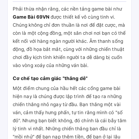
Phải thừa nhận rằng, các nền tảng game bài như
Game Bài 69VN
được thiết kế vô cùng tinh vi.
Chúng không chỉ đơn thuần là nơi để đặt cược, mà
còn là một cộng đồng, một sân chơi nơi bạn có thể
kết nối với hàng ngàn người khác. Âm thanh sống
động, đồ họa bắt mắt, cùng với những chiến thuật
chơi đầy kịch tính khiến người ta dễ dàng bị cuốn
vào vòng xoáy của những ván bài.
Cơ chế tạo cảm giác "thắng dễ"
Một điểm chung của hầu hết các cổng game bài
hiện nay là chúng được lập trình để tạo ra những
chiến thắng nhỏ ngay từ đầu. Bạn thắng một vài
ván, cảm thấy hưng phấn, tự tin rằng mình có "số
đỏ". Nhưng bạn biết không, đó chính là cái bẫy tâm
lý tinh vi nhất. Những chiến thắng ban đầu chỉ là
"mồi nhử" để bạn nạp thêm tiền, để bạn ở lại lâu