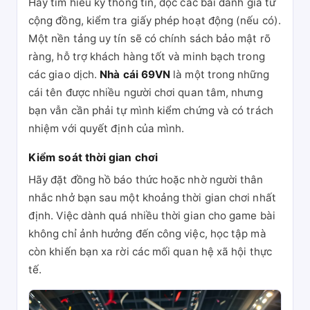
Hãy tìm hiểu kỹ thông tin, đọc các bài đánh giá từ
cộng đồng, kiểm tra giấy phép hoạt động (nếu có).
Một nền tảng uy tín sẽ có chính sách bảo mật rõ
ràng, hỗ trợ khách hàng tốt và minh bạch trong
các giao dịch.
Nhà cái 69VN
là một trong những
cái tên được nhiều người chơi quan tâm, nhưng
bạn vẫn cần phải tự mình kiểm chứng và có trách
nhiệm với quyết định của mình.
Kiểm soát thời gian chơi
Hãy đặt đồng hồ báo thức hoặc nhờ người thân
nhắc nhở bạn sau một khoảng thời gian chơi nhất
định. Việc dành quá nhiều thời gian cho game bài
không chỉ ảnh hưởng đến công việc, học tập mà
còn khiến bạn xa rời các mối quan hệ xã hội thực
tế.