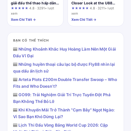
giải đấu thể thao hấp dẫn:
Closer Look at the U88
Phân tích trải nghiệm cho
Gaming Platform and Its
★★★★★
4.8 · 3291+ lượt
★★★★★
4.8 · 3211+ lượt
từng nhóm người dùng
Virtual Entertainment
xem
xem
Offerings
Xem Chi Tiết →
Xem Chi Tiết →
BẠN CÓ THỂ THÍCH
🎰
Những Khoảnh Khắc Huy Hoàng Làm Nên Một Giải
Đấu Vĩ Đại
🎰
Những huyền thoại câu lạc bộ được Fly88 nhìn lại
qua dấu ấn lịch sử
🎰
Arteta Plots £200m Double Transfer Swoop – Who
Fits and Who Doesn’t?
🎰
GO99: Trải Nghiệm Giải Trí Trực Tuyến Đột Phá
Bạn Không Thể Bỏ Lỡ
🎰
Khi Khuyến Mãi Trở Thành "Cạm Bẫy" Ngọt Ngào:
Vì Sao Bạn Khó Dừng Lại?
🎰
Lịch Thi Đấu Vòng Bảng World Cup 2026: Cập