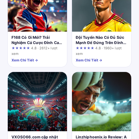
F168 Có Gì Mới? Trải
Đội Tuyển Nào Có Đủ Sức
Nghiệm Cá Cược Đỉnh Cao
Mạnh Để Đứng Trên Đỉnh
Cho Game Thủ Việt
Vinh Quang?
★★★★★
4.8 · 2612+ lượt
★★★★★
4.8 · 1960+ lượt
xem
xem
Xem Chi Tiết →
Xem Chi Tiết →
VXOSO66.com cập nhật
Linzhiphoenix.io Review: A