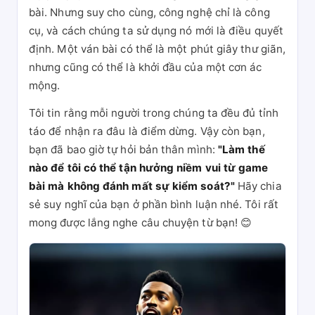
bài. Nhưng suy cho cùng, công nghệ chỉ là công
cụ, và cách chúng ta sử dụng nó mới là điều quyết
định. Một ván bài có thể là một phút giây thư giãn,
nhưng cũng có thể là khởi đầu của một cơn ác
mộng.
Tôi tin rằng mỗi người trong chúng ta đều đủ tỉnh
táo để nhận ra đâu là điểm dừng. Vậy còn bạn,
bạn đã bao giờ tự hỏi bản thân mình:
"Làm thế
nào để tôi có thể tận hưởng niềm vui từ game
bài mà không đánh mất sự kiểm soát?"
Hãy chia
sẻ suy nghĩ của bạn ở phần bình luận nhé. Tôi rất
mong được lắng nghe câu chuyện từ bạn! 😊