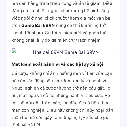
lên đến hàng trăm triệu đồng và án tù giam. Điều
đáng nói là nhiều người chơi không hề biết rằng
việc ngồi ở nhà, click chuột tham gia một ván bài
trên
Game Bài 69VN
cũng có thể khiến họ trở
thành tội phạm. Sự thiếu hiểu biết về pháp luật
không phải là lý do để miễn trừ trách nhiệm.
Mất kiểm soát hành vi và các hệ lụy xã hội
Cá cược không chỉ ảnh hưởng đến ví tiền của bạn,
nó còn tác động sâu sắc đến tâm lý và hành vi.
Người nghiện cá cược thường trở nên cáu gắt, lo
âu, mất ngủ và dễ có những hành vi tiêu cực. Họ
có thể nói dối, trộm cắp, lừa đảo để có tiền thỏa
mãn cơn nghiện. Điều này không chỉ hủy hoại bản
thân họ mà còn gây ra những hệ lụy xấu cho gia
đình và xã hội.