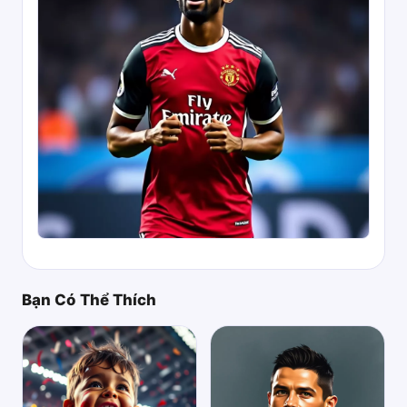
Bạn Có Thể Thích