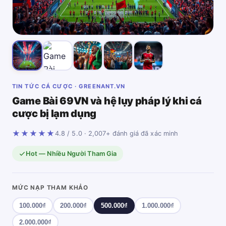
TIN TỨC CÁ CƯỢC · GREENANT.VN
Game Bài 69VN và hệ lụy pháp lý khi cá
cược bị lạm dụng
★★★★★
4.8 / 5.0 · 2,007+ đánh giá đã xác minh
Hot — Nhiều Người Tham Gia
MỨC NẠP THAM KHẢO
100.000₫
200.000₫
500.000₫
1.000.000₫
2.000.000₫