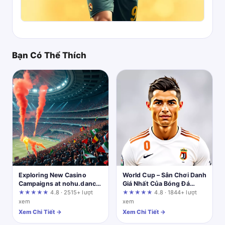
Bạn Có Thể Thích
Exploring New Casino
World Cup – Sân Chơi Danh
Campaigns at nohu.dance
Giá Nhất Của Bóng Đá
– What an Experienced
Quốc Tế Và Những Điều
★★★★★
4.8 · 2515+ lượt
★★★★★
4.8 · 1844+ lượt
Observer Notices First
Khiến Hàng Triệu Trái Tim
xem
xem
Mê Mẩn
Xem Chi Tiết →
Xem Chi Tiết →