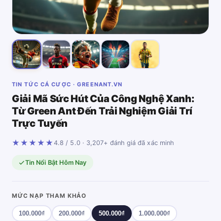
TIN TỨC CÁ CƯỢC · GREENANT.VN
Giải Mã Sức Hút Của Công Nghệ Xanh:
Từ Green Ant Đến Trải Nghiệm Giải Trí
Trực Tuyến
★★★★★
4.8 / 5.0 · 3,207+ đánh giá đã xác minh
Tin Nổi Bật Hôm Nay
MỨC NẠP THAM KHẢO
100.000₫
200.000₫
500.000₫
1.000.000₫