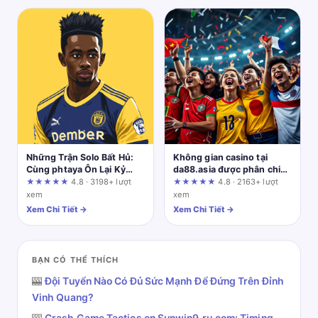
Những Trận Solo Bất Hủ:
Không gian casino tại
Cùng phtaya Ôn Lại Kỷ
da88.asia được phân chia
Niệm Của Tượng Đài AOE
theo trải nghiệm nào?
★★★★★
4.8 · 3198+ lượt
★★★★★
4.8 · 2163+ lượt
xem
xem
Xem Chi Tiết →
Xem Chi Tiết →
BẠN CÓ THỂ THÍCH
🎰
Đội Tuyển Nào Có Đủ Sức Mạnh Để Đứng Trên Đỉnh
Vinh Quang?