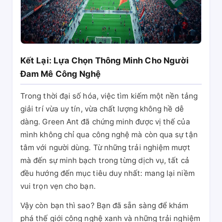
Kết Lại: Lựa Chọn Thông Minh Cho Người
Đam Mê Công Nghệ
Trong thời đại số hóa, việc tìm kiếm một nền tảng
giải trí vừa uy tín, vừa chất lượng không hề dễ
dàng. Green Ant đã chứng minh được vị thế của
mình không chỉ qua công nghệ mà còn qua sự tận
tâm với người dùng. Từ những trải nghiệm mượt
mà đến sự minh bạch trong từng dịch vụ, tất cả
đều hướng đến mục tiêu duy nhất: mang lại niềm
vui trọn vẹn cho bạn.
Vậy còn bạn thì sao? Bạn đã sẵn sàng để khám
phá thế giới công nghệ xanh và những trải nghiệm