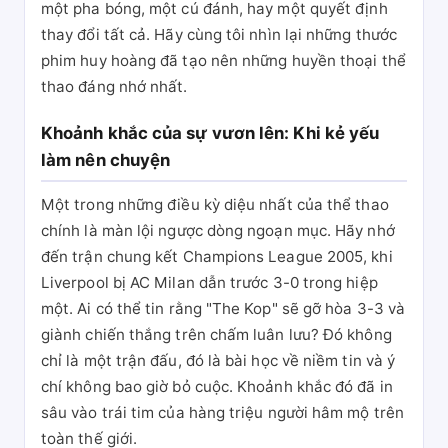
một pha bóng, một cú đánh, hay một quyết định
thay đổi tất cả. Hãy cùng tôi nhìn lại những thước
phim huy hoàng đã tạo nên những huyền thoại thể
thao đáng nhớ nhất.
Khoảnh khắc của sự vươn lên: Khi kẻ yếu
làm nên chuyện
Một trong những điều kỳ diệu nhất của thể thao
chính là màn lội ngược dòng ngoạn mục. Hãy nhớ
đến trận chung kết Champions League 2005, khi
Liverpool bị AC Milan dẫn trước 3-0 trong hiệp
một. Ai có thể tin rằng "The Kop" sẽ gỡ hòa 3-3 và
giành chiến thắng trên chấm luân lưu? Đó không
chỉ là một trận đấu, đó là bài học về niềm tin và ý
chí không bao giờ bỏ cuộc. Khoảnh khắc đó đã in
sâu vào trái tim của hàng triệu người hâm mộ trên
toàn thế giới.