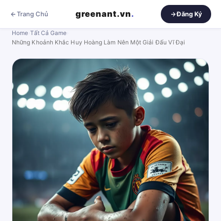
greenant.vn
.
Trang Chủ
Đăng Ký
Home
›
Tất Cả Game
›
Những Khoảnh Khắc Huy Hoàng Làm Nên Một Giải Đấu Vĩ Đại