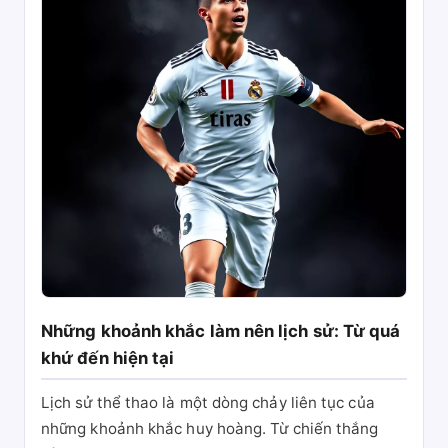
Những khoảnh khắc làm nên lịch sử: Từ quá
khứ đến hiện tại
Lịch sử thể thao là một dòng chảy liên tục của
những khoảnh khắc huy hoàng. Từ chiến thắng