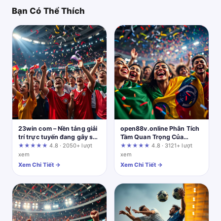
Bạn Có Thể Thích
23win com – Nền tảng giải
open88v.online Phân Tích
trí trực tuyến đang gây sốt
Tầm Quan Trọng Của
cộng đồng game thủ Việt
Những Cầu Thủ Kinh
★★★★★
4.8 · 2050+ lượt
★★★★★
4.8 · 3121+ lượt
Nghiệm
xem
xem
Xem Chi Tiết →
Xem Chi Tiết →