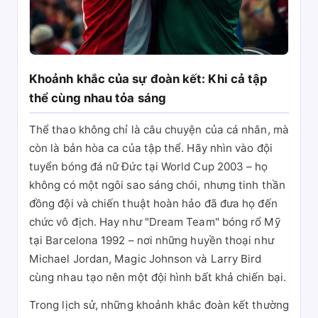
Khoảnh khắc của sự đoàn kết: Khi cả tập
thể cùng nhau tỏa sáng
Thể thao không chỉ là câu chuyện của cá nhân, mà
còn là bản hòa ca của tập thể. Hãy nhìn vào đội
tuyển bóng đá nữ Đức tại World Cup 2003 – họ
không có một ngôi sao sáng chói, nhưng tinh thần
đồng đội và chiến thuật hoàn hảo đã đưa họ đến
chức vô địch. Hay như "Dream Team" bóng rổ Mỹ
tại Barcelona 1992 – nơi những huyền thoại như
Michael Jordan, Magic Johnson và Larry Bird
cùng nhau tạo nên một đội hình bất khả chiến bại.
Trong lịch sử, những khoảnh khắc đoàn kết thường