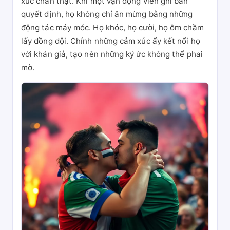
xúc chân thật. Khi một vận động viên ghi bàn
quyết định, họ không chỉ ăn mừng bằng những
động tác máy móc. Họ khóc, họ cười, họ ôm chầm
lấy đồng đội. Chính những cảm xúc ấy kết nối họ
với khán giả, tạo nên những ký ức không thể phai
mờ.