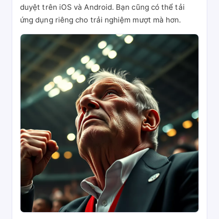
duyệt trên iOS và Android. Bạn cũng có thể tải
ứng dụng riêng cho trải nghiệm mượt mà hơn.