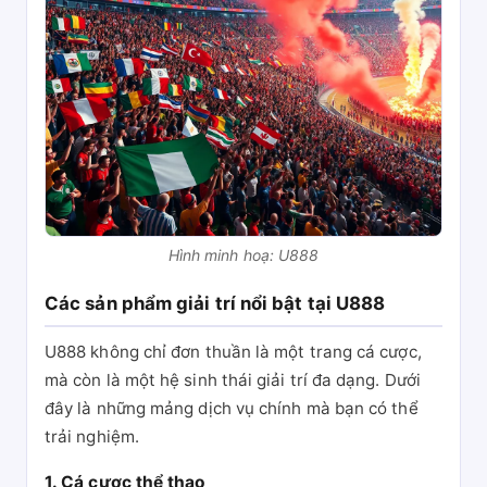
Hình minh hoạ: U888
Các sản phẩm giải trí nổi bật tại U888
U888 không chỉ đơn thuần là một trang cá cược,
mà còn là một hệ sinh thái giải trí đa dạng. Dưới
đây là những mảng dịch vụ chính mà bạn có thể
trải nghiệm.
1. Cá cược thể thao