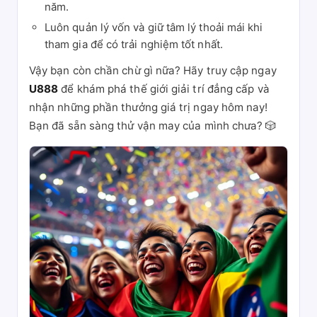
năm.
Luôn quản lý vốn và giữ tâm lý thoải mái khi
tham gia để có trải nghiệm tốt nhất.
Vậy bạn còn chần chừ gì nữa? Hãy truy cập ngay
U888
để khám phá thế giới giải trí đẳng cấp và
nhận những phần thưởng giá trị ngay hôm nay!
Bạn đã sẵn sàng thử vận may của mình chưa? 🎲