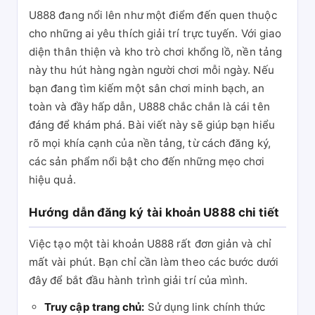
U888 đang nổi lên như một điểm đến quen thuộc
cho những ai yêu thích giải trí trực tuyến. Với giao
diện thân thiện và kho trò chơi khổng lồ, nền tảng
này thu hút hàng ngàn người chơi mỗi ngày. Nếu
bạn đang tìm kiếm một sân chơi minh bạch, an
toàn và đầy hấp dẫn, U888 chắc chắn là cái tên
đáng để khám phá. Bài viết này sẽ giúp bạn hiểu
rõ mọi khía cạnh của nền tảng, từ cách đăng ký,
các sản phẩm nổi bật cho đến những mẹo chơi
hiệu quả.
Hướng dẫn đăng ký tài khoản U888 chi tiết
Việc tạo một tài khoản U888 rất đơn giản và chỉ
mất vài phút. Bạn chỉ cần làm theo các bước dưới
đây để bắt đầu hành trình giải trí của mình.
Truy cập trang chủ:
Sử dụng link chính thức