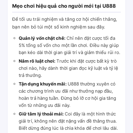
Mẹo chơi hiệu quả cho người mới tại U888
Để tối ưu trải nghiệm và tăng cơ hội chiến thắng,
bạn nên bỏ túi một số kinh nghiệm sau đây.
Quản lý vốn chặt chẽ:
Chỉ nên đặt cược tối đa
5% tổng số vốn cho một lần chơi. Điều này giúp
bạn kéo dài thời gian giải trí và giảm thiểu rủi ro.
Nắm rõ luật chơi:
Trước khi đặt cược bất kỳ trò
chơi nào, hãy dành thời gian đọc kỹ luật và tỷ lệ
trả thưởng.
Tận dụng khuyến mãi:
U888 thường xuyên có
các chương trình ưu đãi như thưởng nạp đầu,
hoàn trả hàng tuần. Đừng bỏ lỡ cơ hội gia tăng
vốn từ những ưu đãi này.
Giữ tâm lý thoải mái:
Coi đây là một hình thức
giải trí, không nên đặt nặng vấn đề thắng thua.
Biết dừng đúng lúc là chìa khóa để chơi lâu dài.