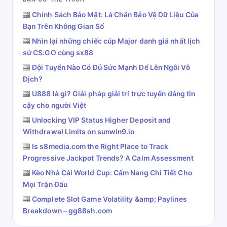
🎰
Chính Sách Bảo Mật: Lá Chắn Bảo Vệ Dữ Liệu Của
Bạn Trên Không Gian Số
🎰
Nhìn lại những chiếc cúp Major danh giá nhất lịch
sử CS:GO cùng sx88
🎰
Đội Tuyển Nào Có Đủ Sức Mạnh Để Lên Ngôi Vô
Địch?
🎰
U888 là gì? Giải pháp giải trí trực tuyến đáng tin
cậy cho người Việt
🎰
Unlocking VIP Status Higher Deposit and
Withdrawal Limits on sunwin9.io
🎰
Is s8media.com the Right Place to Track
Progressive Jackpot Trends? A Calm Assessment
🎰
Kèo Nhà Cái World Cup: Cẩm Nang Chi Tiết Cho
Mọi Trận Đấu
🎰
Complete Slot Game Volatility &amp; Paylines
Breakdown – gg88sh.com