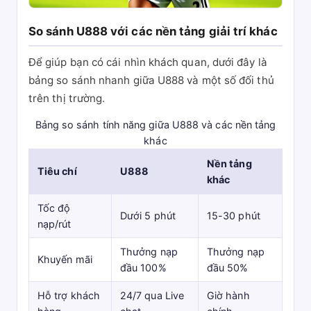
So sánh U888 với các nền tảng giải trí khác
Để giúp bạn có cái nhìn khách quan, dưới đây là
bảng so sánh nhanh giữa U888 và một số đối thủ
trên thị trường.
Bảng so sánh tính năng giữa U888 và các nền tảng
khác
Nền tảng
Tiêu chí
U888
khác
Tốc độ
Dưới 5 phút
15-30 phút
nạp/rút
Thưởng nạp
Thưởng nạp
Khuyến mãi
đầu 100%
đầu 50%
Hỗ trợ khách
24/7 qua Live
Giờ hành