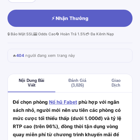
⚡ Nhận Thưởng
🔒 Bảo Mật SSL
🎰 Odds Cao
🔄 Hoàn Trả 1.5%
💳 Đa Kênh Nạp
🔥
404
người đang xem trang này
Nội Dung Bài
Đánh Giá
Giao
Viết
(3,026)
Dịch
Để chọn phòng
Nổ hũ Fabet
phù hợp với ngân
sách nhỏ, người mới nên ưu tiên các phòng có
mức cược tối thiểu thấp (dưới 1.000đ) và tỷ lệ
RTP cao (trên 96%), đồng thời tận dụng vòng
quay miễn phí từ chương trình khuyến mãi để