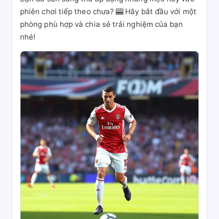
phiên chơi tiếp theo chưa? 🎰 Hãy bắt đầu với một
phòng phù hợp và chia sẻ trải nghiệm của bạn
nhé!