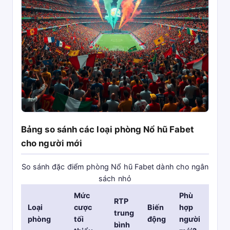
Bảng so sánh các loại phòng Nổ hũ Fabet
cho người mới
So sánh đặc điểm phòng Nổ hũ Fabet dành cho ngân
sách nhỏ
Mức
Phù
RTP
Loại
cược
Biến
hợp
trung
phòng
tối
động
người
bình