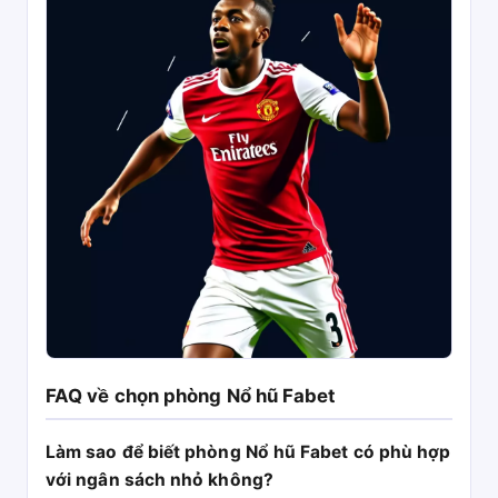
FAQ về chọn phòng Nổ hũ Fabet
Làm sao để biết phòng Nổ hũ Fabet có phù hợp
với ngân sách nhỏ không?