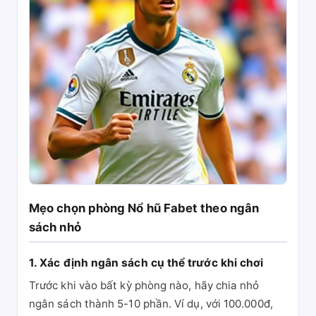
Mẹo chọn phòng Nổ hũ Fabet theo ngân
sách nhỏ
1. Xác định ngân sách cụ thể trước khi chơi
Trước khi vào bất kỳ phòng nào, hãy chia nhỏ
ngân sách thành 5-10 phần. Ví dụ, với 100.000đ,