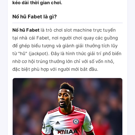
kéo dài thời gian chơi.
Nổ hũ Fabet là gì?
Nổ hũ Fabet
là trò chơi slot machine trực tuyến
tại nhà cái Fabet, nơi người chơi quay các guồng
để ghép biểu tượng và giành giải thưởng tích lũy
từ "hũ" (jackpot). Đây là hình thức giải trí phổ biến
nhờ cơ hội trúng thưởng lớn chỉ với số vốn nhỏ,
đặc biệt phù hợp với người mới bắt đầu.