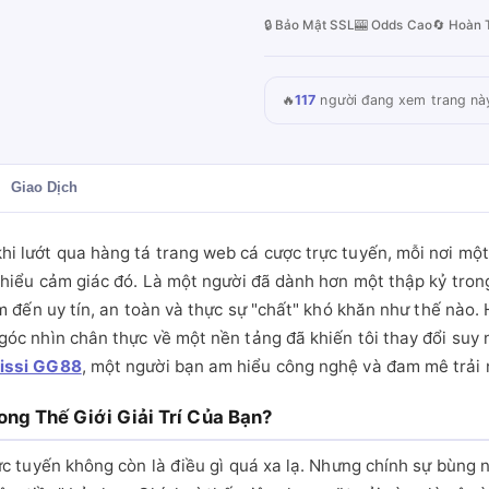
🔒 Bảo Mật SSL
🎰 Odds Cao
🔄 Hoàn 
🔥
117
người đang xem trang nà
Giao Dịch
i lướt qua hàng tá trang web cá cược trực tuyến, mỗi nơi một
 hiểu cảm giác đó. Là một người đã dành hơn một thập kỷ trong 
ểm đến uy tín, an toàn và thực sự "chất" khó khăn như thế nào
góc nhìn chân thực về một nền tảng đã khiến tôi thay đổi suy 
Missi GG88
, một người bạn am hiểu công nghệ và đam mê trải
ng Thế Giới Giải Trí Của Bạn?
ực tuyến không còn là điều gì quá xa lạ. Nhưng chính sự bùng nổ