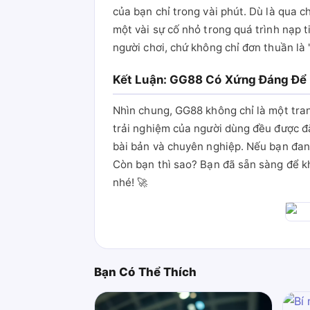
của bạn chỉ trong vài phút. Dù là qua c
một vài sự cố nhỏ trong quá trình nạp t
người chơi, chứ không chỉ đơn thuần là 
Kết Luận: GG88 Có Xứng Đáng Để 
Nhìn chung, GG88 không chỉ là một tran
trải nghiệm của người dùng đều được đặ
bài bản và chuyên nghiệp. Nếu bạn đang
Còn bạn thì sao? Bạn đã sẵn sàng để k
nhé! 🚀
Bạn Có Thể Thích