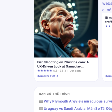
Bí m
traf
★★
Fish Shooting on 78winbs.com: A
UX-Driven Look at Gameplay,
Rewards, and Real Player Friction
★★★★★
4.8 · 3314+ lượt xem
Points
Xem Chi Tiết →
Xem 
BẠN CÓ THỂ THÍCH
🎰
Why Plymouth Argyle's miraculous survi
🎰
Uruguay vs Saudi Arabia: Màn So Tài Đầ