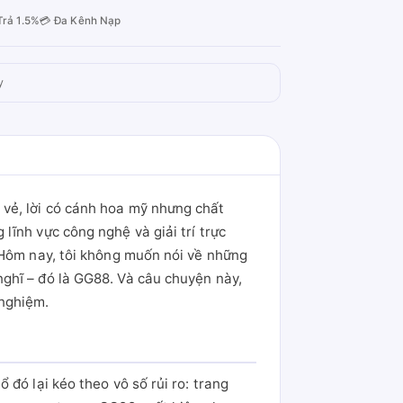
Trả 1.5%
💳 Đa Kênh Nạp
y
 vẻ, lời có cánh hoa mỹ nhưng chất
lĩnh vực công nghệ và giải trí trực
. Hôm nay, tôi không muốn nói về những
nghĩ – đó là GG88. Và câu chuyện này,
 nghiệm.
 đó lại kéo theo vô số rủi ro: trang