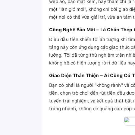
web ảo, bảo mật kém, hay thậm chí là "
một "làn gió mới", không chỉ bởi giao 
một nơi có thể vừa giải trí, vừa an tâm t
Công Nghệ Bảo Mật – Lá Chắn Thép 
Điều đầu tiên khiến tôi ấn tượng khi t
tảng này còn ứng dụng các giao thức xá
lưỡng. Tôi đã từng thử nghiệm trên nhiề
không hề có hiện tượng rò rỉ dữ liệu h
Giao Diện Thân Thiện – Ai Cũng Có 
Bạn có phải là người "không rành" về cô
tiền, chọn trò chơi đến rút tiền đều đượ
tuyến trải nghiệm, và kết quả thật bất 
trang nhanh, không có quảng cáo pop-up