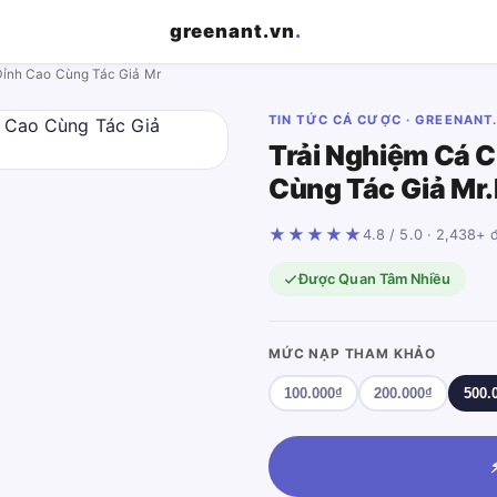
greenant.vn
.
Đỉnh Cao Cùng Tác Giả Mr
TIN TỨC CÁ CƯỢC · GREENANT
Trải Nghiệm Cá 
Cùng Tác Giả Mr
★★★★★
4.8 / 5.0 · 2,438+ 
Được Quan Tâm Nhiều
MỨC NẠP THAM KHẢO
100.000₫
200.000₫
500.