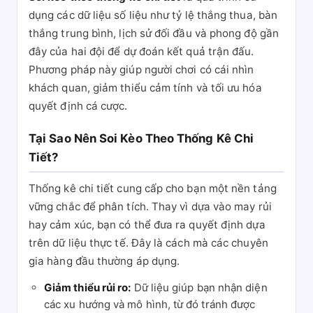
dụng các dữ liệu số liệu như tỷ lệ thắng thua, bàn
thắng trung bình, lịch sử đối đầu và phong độ gần
đây của hai đội để dự đoán kết quả trận đấu.
Phương pháp này giúp người chơi có cái nhìn
khách quan, giảm thiểu cảm tính và tối ưu hóa
quyết định cá cược.
Tại Sao Nên Soi Kèo Theo Thống Kê Chi
Tiết?
Thống kê chi tiết cung cấp cho bạn một nền tảng
vững chắc để phân tích. Thay vì dựa vào may rủi
hay cảm xúc, bạn có thể đưa ra quyết định dựa
trên dữ liệu thực tế. Đây là cách mà các chuyên
gia hàng đầu thường áp dụng.
Giảm thiểu rủi ro:
Dữ liệu giúp bạn nhận diện
các xu hướng và mô hình, từ đó tránh được