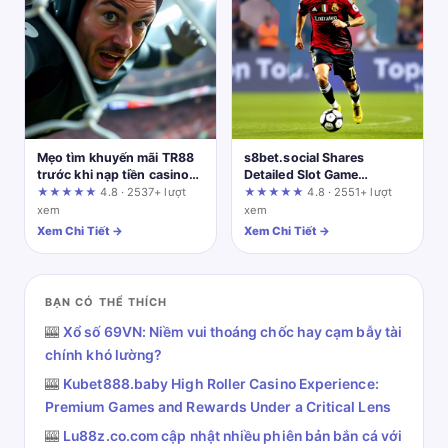
Mẹo tìm khuyến mãi TR88
s8bet.social Shares
trước khi nạp tiền casino
Detailed Slot Game
để tối ưu lợi nhuận
Analysis: An Independent
★★★★★
4.8 · 2537+ lượt
★★★★★
4.8 · 2551+ lượt
Evaluation
xem
xem
Xem Chi Tiết →
Xem Chi Tiết →
BẠN CÓ THỂ THÍCH
🎰
Xổ số 69VN: Niềm vui thoáng chốc hay cạm bẫy tài
chính khó lường?
🎰
Kubet888.baby High Roller Casino Experience:
Premium Games and Rewards Under a Critical Lens
🎰
Lu88z.co.com cập nhật nhiều phiên bản bắn cá với