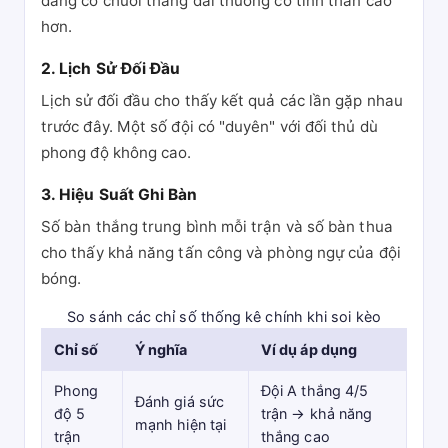
đang có chuỗi thắng dài thường có tinh thần cao
hơn.
2. Lịch Sử Đối Đầu
Lịch sử đối đầu cho thấy kết quả các lần gặp nhau
trước đây. Một số đội có "duyên" với đối thủ dù
phong độ không cao.
3. Hiệu Suất Ghi Bàn
Số bàn thắng trung bình mỗi trận và số bàn thua
cho thấy khả năng tấn công và phòng ngự của đội
bóng.
So sánh các chỉ số thống kê chính khi soi kèo
Chỉ số
Ý nghĩa
Ví dụ áp dụng
Phong
Đội A thắng 4/5
Đánh giá sức
độ 5
trận → khả năng
mạnh hiện tại
trận
thắng cao