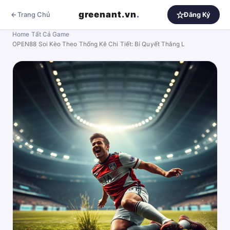
greenant.vn
.
Trang Chủ
Đăng Ký
Home
›
Tất Cả Game
›
OPEN88 Soi Kèo Theo Thống Kê Chi Tiết: Bí Quyết Thắng L