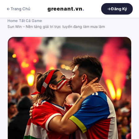
greenant.vn
.
Trang Chủ
Đăng Ký
Home
›
Tất Cả Game
›
Sun Win – Nền tảng giải trí trực tuyến đang làm mưa làm