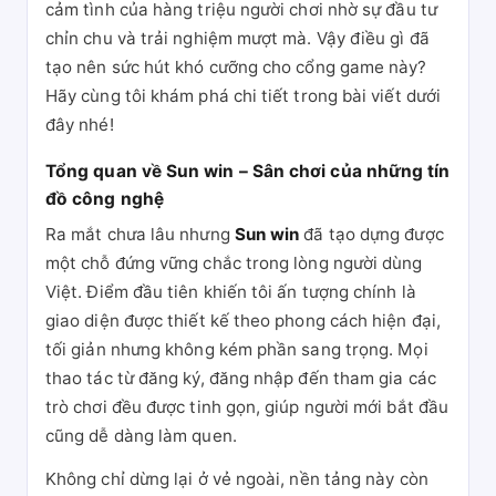
cảm tình của hàng triệu người chơi nhờ sự đầu tư
chỉn chu và trải nghiệm mượt mà. Vậy điều gì đã
tạo nên sức hút khó cưỡng cho cổng game này?
Hãy cùng tôi khám phá chi tiết trong bài viết dưới
đây nhé!
Tổng quan về Sun win – Sân chơi của những tín
đồ công nghệ
Ra mắt chưa lâu nhưng
Sun win
đã tạo dựng được
một chỗ đứng vững chắc trong lòng người dùng
Việt. Điểm đầu tiên khiến tôi ấn tượng chính là
giao diện được thiết kế theo phong cách hiện đại,
tối giản nhưng không kém phần sang trọng. Mọi
thao tác từ đăng ký, đăng nhập đến tham gia các
trò chơi đều được tinh gọn, giúp người mới bắt đầu
cũng dễ dàng làm quen.
Không chỉ dừng lại ở vẻ ngoài, nền tảng này còn