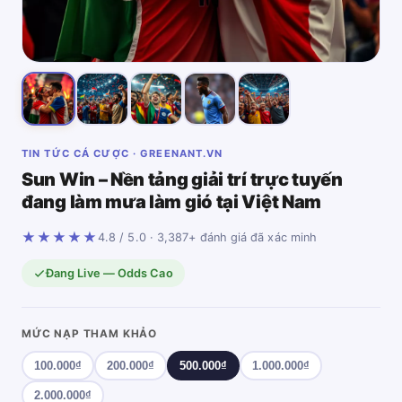
TIN TỨC CÁ CƯỢC · GREENANT.VN
Sun Win – Nền tảng giải trí trực tuyến
đang làm mưa làm gió tại Việt Nam
★★★★★
4.8 / 5.0 · 3,387+ đánh giá đã xác minh
Đang Live — Odds Cao
MỨC NẠP THAM KHẢO
100.000₫
200.000₫
500.000₫
1.000.000₫
2.000.000₫