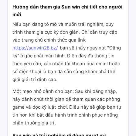
Hướng dẫn tham gia Sun win chi tiết cho người
mới
Nếu bạn đang tò mò và muốn trải nghiệm, quy
trình tham gia cực kỳ đơn giản. Chỉ cần truy cập
vào trang chủ chính thức qua link
https://sunwin28.bz/
, bạn sẽ thấy ngay nút "Đăng
ký" ở góc phải màn hình. Điền đầy đủ thông tin
theo yêu cầu, xác nhận tài khoản qua email hoặc
số điện thoại là bạn đã sẵn sàng khám phá thế
giới giải trí đỉnh cao.
Một mẹo nhỏ dành cho bạn: Sau khi đăng nhập,
hãy dành chút thời gian để tham quan các phòng
game và đọc kỹ luật chơi. Điều này sẽ giúp bạn tự
tin hơn khi bắt đầu hành trình chinh phục những
phần thưởng giá trị.
Sun win và trải nghiệm di động mượt mà