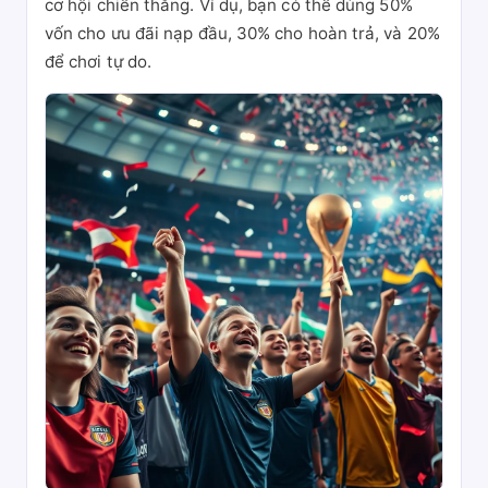
cơ hội chiến thắng. Ví dụ, bạn có thể dùng 50%
vốn cho ưu đãi nạp đầu, 30% cho hoàn trả, và 20%
để chơi tự do.