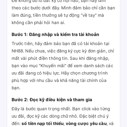
Để không bỏ lỡ bất kỳ cơ hội nào, bạn hãy làm
theo các bước dưới đây. Mình đảm bảo chỉ cần bạn
làm đúng, tiền thưởng sẽ tự động "về tay" mà
không cần phải hỏi han ai.
Bước 1: Đăng nhập và kiểm tra tài khoản
Trước tiên, hãy đảm bảo bạn đã có tài khoản tại
NH88. Nếu chưa, việc đăng ký cực kỳ đơn giản, chỉ
mất vài phút điền thông tin. Sau khi đăng nhập,
bạn vào mục "Khuyến mãi" để xem danh sách các
ưu đãi đang có hiệu lực. Hãy chọn chương trình
phù hợp với nhu cầu và khả năng tài chính của
bạn.
Bước 2: Đọc kỹ điều kiện và tham gia
Đây là bước quan trọng nhất. Bạn click vào từng
ưu đãi, đọc kỹ các dòng chữ nhỏ. Đặc biệt chú ý
đến:
số tiền nạp tối thiểu
,
vòng cược yêu cầu
, và