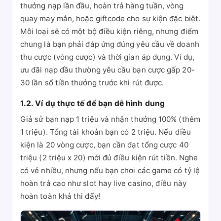
thưởng nạp lần đầu, hoàn trả hàng tuần, vòng
quay may mắn, hoặc giftcode cho sự kiện đặc biệt.
Mỗi loại sẽ có một bộ điều kiện riêng, nhưng điểm
chung là bạn phải đáp ứng đúng yêu cầu về doanh
thu cược (vòng cược) và thời gian áp dụng. Ví dụ,
ưu đãi nạp đầu thường yêu cầu bạn cược gấp 20-
30 lần số tiền thưởng trước khi rút được.
1.2. Ví dụ thực tế để bạn dễ hình dung
Giả sử bạn nạp 1 triệu và nhận thưởng 100% (thêm
1 triệu). Tổng tài khoản bạn có 2 triệu. Nếu điều
kiện là 20 vòng cược, bạn cần đạt tổng cược 40
triệu (2 triệu x 20) mới đủ điều kiện rút tiền. Nghe
có vẻ nhiều, nhưng nếu bạn chơi các game có tỷ lệ
hoàn trả cao như slot hay live casino, điều này
hoàn toàn khả thi đấy!