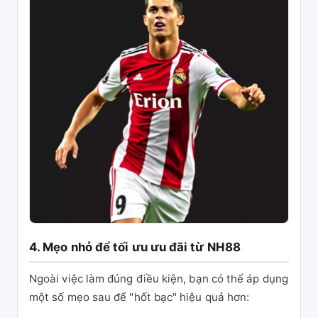
4. Mẹo nhỏ để tối ưu ưu đãi từ NH88
Ngoài việc làm đúng điều kiện, bạn có thể áp dụng
một số mẹo sau để "hốt bạc" hiệu quả hơn: