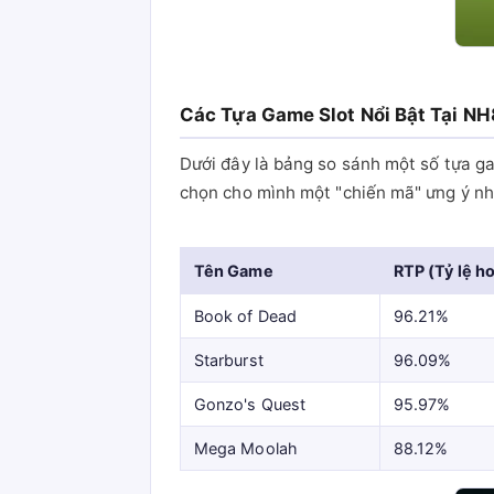
Các Tựa Game Slot Nổi Bật Tại N
Dưới đây là bảng so sánh một số tựa ga
chọn cho mình một "chiến mã" ưng ý nh
Tên Game
RTP (Tỷ lệ ho
Book of Dead
96.21%
Starburst
96.09%
Gonzo's Quest
95.97%
Mega Moolah
88.12%