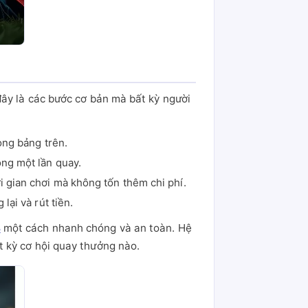
đây là các bước cơ bản mà bất kỳ người
rong bảng trên.
ng một lần quay.
 gian chơi mà không tốn thêm chi phí.
lại và rút tiền.
8
một cách nhanh chóng và an toàn. Hệ
t kỳ cơ hội quay thưởng nào.