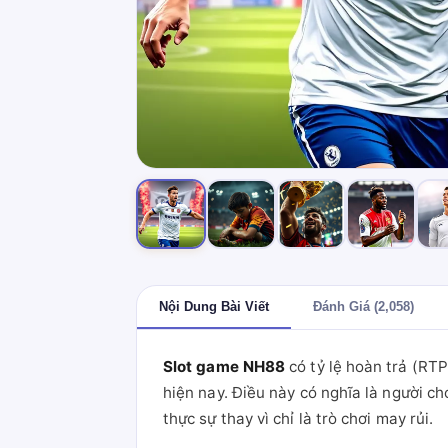
Nội Dung Bài Viết
Đánh Giá (2,058)
Slot game NH88
có tỷ lệ hoàn trả (RT
hiện nay. Điều này có nghĩa là người ch
thực sự thay vì chỉ là trò chơi may rủi.