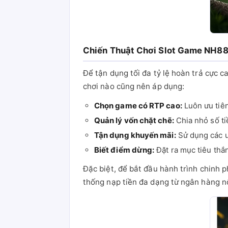
Chiến Thuật Chơi Slot Game NH88
Để tận dụng tối đa tỷ lệ hoàn trả cực 
chơi nào cũng nên áp dụng:
Chọn game có RTP cao:
Luôn ưu tiên
Quản lý vốn chặt chẽ:
Chia nhỏ số ti
Tận dụng khuyến mãi:
Sử dụng các ư
Biết điểm dừng:
Đặt ra mục tiêu thắn
Đặc biệt, để bắt đầu hành trình chinh 
thống nạp tiền đa dạng từ ngân hàng nộ