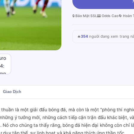
🔒 Bảo Mật SSL
🎰 Odds Cao
🔄 Hoàn 
🔥
354
người đang xem trang n
Giao Dịch
 thuần là một giải đấu bóng đá, mà còn là một "phòng thí nghi
những ý tưởng mới, những cách tiếp cận trận đấu khác biệt, và
 Nó cho chúng ta thấy rằng, bóng đá hiện đại không còn chỉ 
ư duy tập thể, sự linh hoạt và khả năng thích ứng thần tốc.