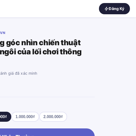
Đăng Ký
.VN
 góc nhìn chiến thuật
ngôi của lối chơi thông
đánh giá đã xác minh
000₫
1.000.000₫
2.000.000₫