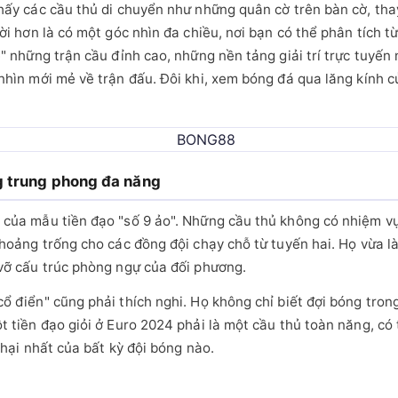
ấy các cầu thủ di chuyển như những quân cờ trên bàn cờ, thay đ
vời hơn là có một góc nhìn đa chiều, nơi bạn có thể phân tích
ẻ" những trận cầu đỉnh cao, những nền tảng giải trí trực tuyến
nhìn mới mẻ về trận đấu. Đôi khi, xem bóng đá qua lăng kính 
ng trung phong đa năng
 của mẫu tiền đạo "số 9 ảo". Những cầu thủ không có nhiệm vụ
hoảng trống cho các đồng đội chạy chỗ từ tuyến hai. Họ vừa là 
vỡ cấu trúc phòng ngự của đối phương.
ổ điển" cũng phải thích nghi. Họ không chỉ biết đợi bóng tron
 tiền đạo giỏi ở Euro 2024 phải là một cầu thủ toàn năng, có t
 hại nhất của bất kỳ đội bóng nào.