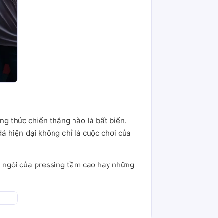
g thức chiến thắng nào là bất biến.
đá hiện đại không chỉ là cuộc chơi của
n ngôi của pressing tầm cao hay những