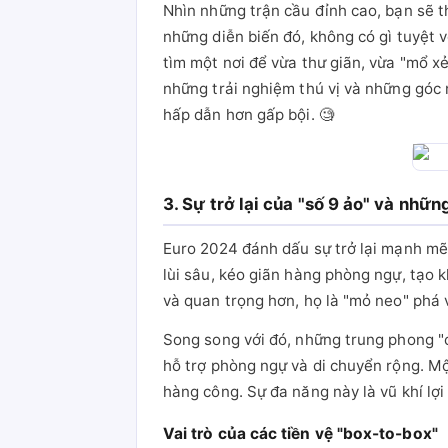
Nhìn những trận cầu đỉnh cao, bạn sẽ th
những diễn biến đó, không có gì tuyệt 
tìm một nơi để vừa thư giãn, vừa "mổ x
những trải nghiệm thú vị và những góc 
hấp dẫn hơn gấp bội. 🧐
3. Sự trở lại của "số 9 ảo" và nhữ
Euro 2024 đánh dấu sự trở lại mạnh mẽ
lùi sâu, kéo giãn hàng phòng ngự, tạo k
và quan trọng hơn, họ là "mỏ neo" phá 
Song song với đó, những trung phong "c
hỗ trợ phòng ngự và di chuyển rộng. Một
hàng công. Sự đa năng này là vũ khí lợi
Vai trò của các tiền vệ "box-to-box"