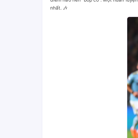
nhất. 🎶