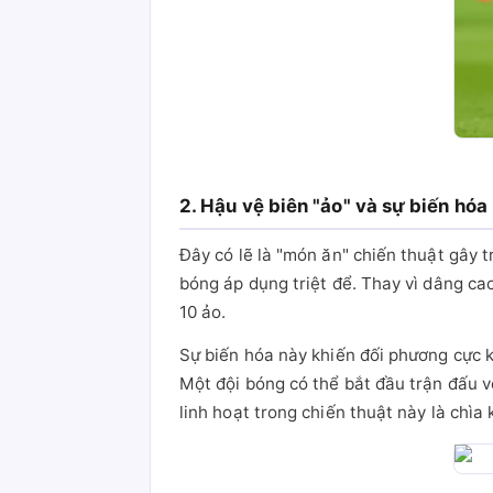
2. Hậu vệ biên "ảo" và sự biến hó
Đây có lẽ là "món ăn" chiến thuật gây t
bóng áp dụng triệt để. Thay vì dâng cao
10 ảo.
Sự biến hóa này khiến đối phương cực kỳ
Một đội bóng có thể bắt đầu trận đấu v
linh hoạt trong chiến thuật này là chì