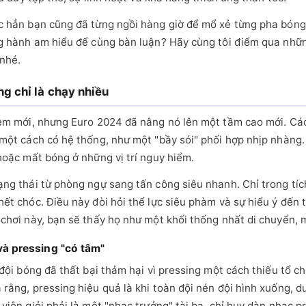
 hẳn bạn cũng đã từng ngồi hàng giờ để mổ xẻ từng pha bóng, 
ng hành am hiểu để cùng bàn luận? Hãy cùng tôi điểm qua nhữn
nhé.
ng chỉ là chạy nhiều
iệm mới, nhưng Euro 2024 đã nâng nó lên một tầm cao mới. Các
 một cách có hệ thống, như một "bầy sói" phối hợp nhịp nhàng
hoặc mất bóng ở những vị trí nguy hiểm.
ng thái từ phòng ngự sang tấn công siêu nhanh. Chỉ trong tích
t chóc. Điều này đòi hỏi thể lực siêu phàm và sự hiểu ý đến t
chơi này, bạn sẽ thấy họ như một khối thống nhất di chuyển, m
và pressing "có tâm"
 đội bóng đã thất bại thảm hại vì pressing một cách thiếu tổ 
ằng, pressing hiệu quả là khi toàn đội nén đội hình xuống, duy 
viên giỏi phải là một "nhạc trưởng" tài ba, chỉ huy dàn nhạc 