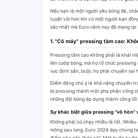
Nếu bạn là một người yêu bóng đá, chắc
tuyệt vời hơn khi có một người bạn đồ
sắc nhất mà Euro năm nay đã mang lại 
1. "Cỗ máy" pressing tầm cao: Khô
Pressing tầm cao không phải là khái n
lên cướp bóng, mà họ tổ chức pressing
vực định sẵn, buộc họ phải chuyền sai 
Điểm đáng chú ý là khả năng chuyển trạ
bị pressing thành một pha phản công chế
những đội bóng áp dụng thành công lối 
Sự khác biệt giữa pressing "vô hồn" 
Không phải cứ chạy nhiều là tốt. Nhiều
mông sau lưng. Euro 2024 dạy chúng ta r
điểm nào nên "bóp cò". Một huấn luyện 