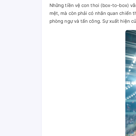
Những tiền vệ con thoi (box-to-box) vẫ
mệt, mà còn phải có nhãn quan chiến thu
phòng ngự và tấn công. Sự xuất hiện củ