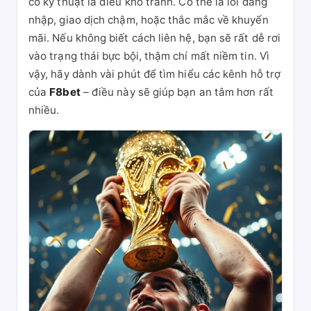
cố kỹ thuật là điều khó tránh. Có thể là lỗi đăng
nhập, giao dịch chậm, hoặc thắc mắc về khuyến
mãi. Nếu không biết cách liên hệ, bạn sẽ rất dễ rơi
vào trạng thái bực bội, thậm chí mất niềm tin. Vì
vậy, hãy dành vài phút để tìm hiểu các kênh hỗ trợ
của
F8bet
– điều này sẽ giúp bạn an tâm hơn rất
nhiều.