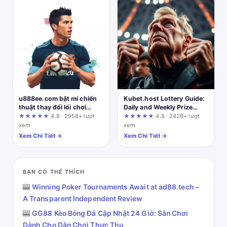
u888ee.com bật mí chiến
Kubet.host Lottery Guide:
thuật thay đổi lối chơi
Daily and Weekly Prize
Liêng linh hoạt
Draws Without the
★★★★★
4.8 · 2958+ lượt
★★★★★
4.8 · 2428+ lượt
Confusion
xem
xem
Xem Chi Tiết →
Xem Chi Tiết →
BẠN CÓ THỂ THÍCH
🎰
Winning Poker Tournaments Await at ad88.tech –
A Transparent Independent Review
🎰
GG88 Kèo Bóng Đá Cập Nhật 24 Giờ: Sân Chơi
Dành Cho Dân Chơi Thực Thụ