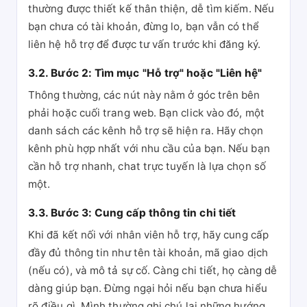
thường được thiết kế thân thiện, dễ tìm kiếm. Nếu
bạn chưa có tài khoản, đừng lo, bạn vẫn có thể
liên hệ hỗ trợ để được tư vấn trước khi đăng ký.
3.2. Bước 2: Tìm mục "Hỗ trợ" hoặc "Liên hệ"
Thông thường, các nút này nằm ở góc trên bên
phải hoặc cuối trang web. Bạn click vào đó, một
danh sách các kênh hỗ trợ sẽ hiện ra. Hãy chọn
kênh phù hợp nhất với nhu cầu của bạn. Nếu bạn
cần hỗ trợ nhanh, chat trực tuyến là lựa chọn số
một.
3.3. Bước 3: Cung cấp thông tin chi tiết
Khi đã kết nối với nhân viên hỗ trợ, hãy cung cấp
đầy đủ thông tin như tên tài khoản, mã giao dịch
(nếu có), và mô tả sự cố. Càng chi tiết, họ càng dễ
dàng giúp bạn. Đừng ngại hỏi nếu bạn chưa hiểu
rõ điều gì. Mình thường ghi chú lại những hướng