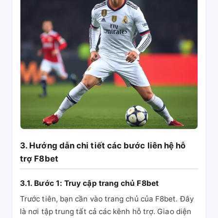
3. Hướng dẫn chi tiết các bước liên hệ hỗ
trợ F8bet
3.1. Bước 1: Truy cập trang chủ F8bet
Trước tiên, bạn cần vào trang chủ của F8bet. Đây
là nơi tập trung tất cả các kênh hỗ trợ. Giao diện