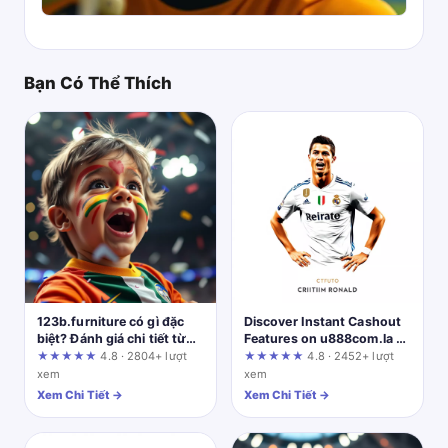
Bạn Có Thể Thích
123b.furniture có gì đặc
Discover Instant Cashout
biệt? Đánh giá chi tiết từ
Features on u888com.la –
góc nhìn người chơi lâu
A Risk‑Aware User Journey
★★★★★
4.8 · 2804+ lượt
★★★★★
4.8 · 2452+ lượt
năm
Review
xem
xem
Xem Chi Tiết →
Xem Chi Tiết →