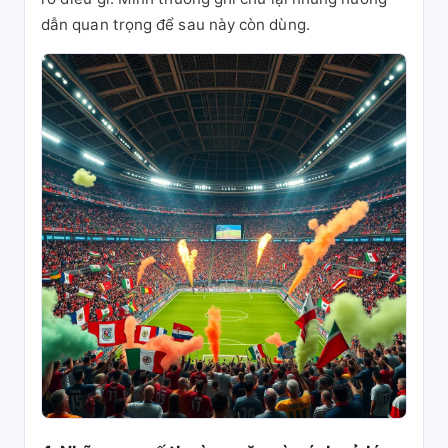
dẫn quan trọng để sau này còn dùng.