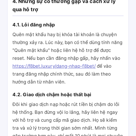
4. Những sự cố thường gặp và cách xử lý
qua hỗ trợ
4.1. Lỗi đăng nhập
Quên mật khẩu hay bị khóa tài khoản là chuyện
thường xảy ra. Lúc này, bạn có thể dùng tính năng
"Quên mật khẩu" hoặc liên hệ hỗ trợ để được
reset. Nếu bạn cần đăng nhập gấp, hãy nhấn vào
https://f8bet.luxury/dang-nhap-f8bet/
để vào
trang đăng nhập chính thức, sau đó làm theo
hướng dẫn từ nhân viên.
4.2. Giao dịch chậm hoặc thất bại
Đôi khi giao dịch nạp hoặc rút tiền bị chậm do lỗi
hệ thống. Bạn đừng vội lo lắng, hãy liên hệ ngay
với hỗ trợ và cung cấp mã giao dịch. Họ sẽ kiểm
tra và xử lý trong thời gian sớm nhất. Mình từng
gặp trường hợp này, chỉ mất 10 phút là mọi chuyện