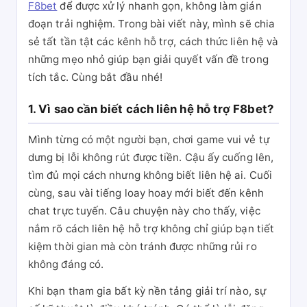
F8bet
để được xử lý nhanh gọn, không làm gián
đoạn trải nghiệm. Trong bài viết này, mình sẽ chia
sẻ tất tần tật các kênh hỗ trợ, cách thức liên hệ và
những mẹo nhỏ giúp bạn giải quyết vấn đề trong
tích tắc. Cùng bắt đầu nhé!
1. Vì sao cần biết cách liên hệ hỗ trợ F8bet?
Mình từng có một người bạn, chơi game vui vẻ tự
dưng bị lỗi không rút được tiền. Cậu ấy cuống lên,
tìm đủ mọi cách nhưng không biết liên hệ ai. Cuối
cùng, sau vài tiếng loay hoay mới biết đến kênh
chat trực tuyến. Câu chuyện này cho thấy, việc
nắm rõ cách liên hệ hỗ trợ không chỉ giúp bạn tiết
kiệm thời gian mà còn tránh được những rủi ro
không đáng có.
Khi bạn tham gia bất kỳ nền tảng giải trí nào, sự