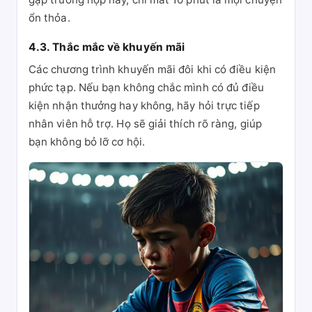
ổn thỏa.
4.3. Thắc mắc về khuyến mãi
Các chương trình khuyến mãi đôi khi có điều kiện
phức tạp. Nếu bạn không chắc mình có đủ điều
kiện nhận thưởng hay không, hãy hỏi trực tiếp
nhân viên hỗ trợ. Họ sẽ giải thích rõ ràng, giúp
bạn không bỏ lỡ cơ hội.