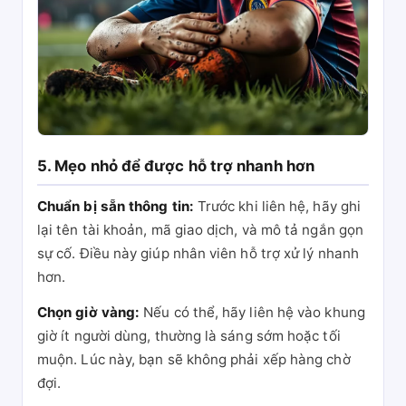
5. Mẹo nhỏ để được hỗ trợ nhanh hơn
Chuẩn bị sẵn thông tin:
Trước khi liên hệ, hãy ghi
lại tên tài khoản, mã giao dịch, và mô tả ngắn gọn
sự cố. Điều này giúp nhân viên hỗ trợ xử lý nhanh
hơn.
Chọn giờ vàng:
Nếu có thể, hãy liên hệ vào khung
giờ ít người dùng, thường là sáng sớm hoặc tối
muộn. Lúc này, bạn sẽ không phải xếp hàng chờ
đợi.