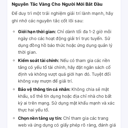
Nguyên Tắc Vàng Cho Người Mới Bắt Đầu
Để duy trì một trải nghiệm giải trí lành mạnh, hãy
ghi nhớ các nguyên tắc cốt lõi sau:
Giới hạn thời gian:
Chỉ dành tối đa 1-2 giờ mỗi
ngày cho các hoạt động giải trí trực tuyến. Sử
dụng đồng hồ báo thức hoặc ứng dụng quản lý
thời gian.
Kiểm soát tài chính:
Nếu có tham gia các nền
tảng có yếu tố tài chính, hãy đặt ngân sách cố
định và không vượt quá giới hạn đó. Tuyệt đối
không vay mượn để giải trí.
Bảo vệ thông tin cá nhân:
Không chia sẻ mật
khẩu, số thẻ tín dụng hoặc địa chỉ nhà cho bất
kỳ ai trên mạng. Sử dụng mật khẩu mạnh và xác
thực hai yếu tố.
Chọn nền tảng uy tín:
Chỉ tham gia các trang
web và ứng dụng có giấy phép rõ ràng, đánh giá