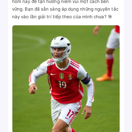
hôm nay để tận hưởng niềm vui một cách bền
vững. Bạn đã sẵn sàng áp dụng những nguyên tắc
này vào lần giải trí tiếp theo của mình chưa? 🎯