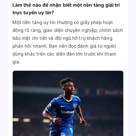
Làm thế nào để nhận biết một nền tảng giải trí
trực tuyến uy tín?
Một nền tảng uy tín thường có giấy phép hoạt
động rõ ràng, giao diện chuyên nghiệp, chính sách
bảo mật chi tiết và đội ngũ hỗ trợ khách hàng
phản hồi nhanh. Bạn nên đọc đánh giá từ người
dùng khác trên các diễn đàn lớn trước khi tham
gia.