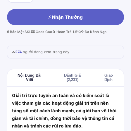
⚡ Nhận Thưởng
🔒 Bảo Mật SSL
🎰 Odds Cao
🔄 Hoàn Trả 1.5%
💳 Đa Kênh Nạp
🔥
274
người đang xem trang này
Nội Dung Bài
Đánh Giá
Giao
Viết
(2,231)
Dịch
Giải trí trực tuyến an toàn và có kiểm soát là
việc tham gia các hoạt động giải trí trên nền
tảng số một cách lành mạnh, có giới hạn về thời
gian và tài chính, đồng thời bảo vệ thông tin cá
nhân và tránh các rủi ro lừa đảo.