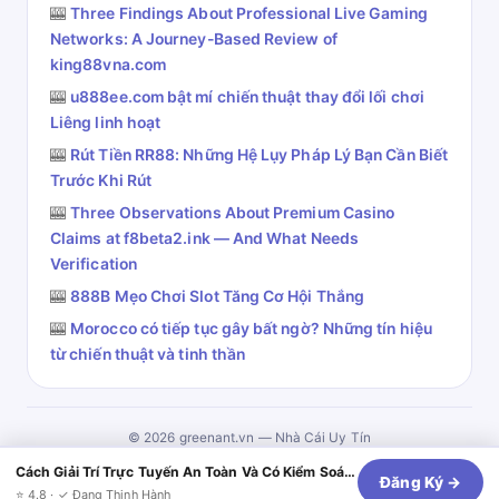
🎰
Three Findings About Professional Live Gaming
Networks: A Journey-Based Review of
king88vna.com
🎰
u888ee.com bật mí chiến thuật thay đổi lối chơi
Liêng linh hoạt
🎰
Rút Tiền RR88: Những Hệ Lụy Pháp Lý Bạn Cần Biết
Trước Khi Rút
🎰
Three Observations About Premium Casino
Claims at f8beta2.ink — And What Needs
Verification
🎰
888B Mẹo Chơi Slot Tăng Cơ Hội Thắng
🎰
Morocco có tiếp tục gây bất ngờ? Những tín hiệu
từ chiến thuật và tinh thần
© 2026 greenant.vn — Nhà Cái Uy Tín
Contact
·
Chính Sách Giao Dịch
·
Chính Sách Hoàn Trả
·
Chính Sách
Cách Giải Trí Trực Tuyến An Toàn Và Có Kiểm Soát Cho Người Mới
Đăng Ký →
Bảo Mật
·
Điều Khoản Dịch Vụ
·
Tra Cứu Vé
·
Tất Cả Game
·
Sitemap
⭐ 4.8 · ✓ Đang Thịnh Hành