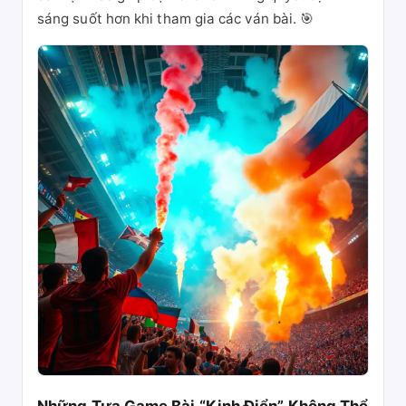
sáng suốt hơn khi tham gia các ván bài. 🎯