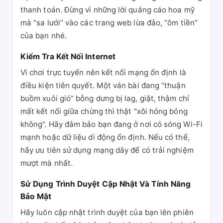
thanh toán. Đừng vì những lời quảng cáo hoa mỹ
mà “sa lưới” vào các trang web lừa đảo, “ôm tiền”
của bạn nhé.
Kiểm Tra Kết Nối Internet
Vì chơi trực tuyến nên kết nối mạng ổn định là
điều kiện tiên quyết. Một ván bài đang “thuận
buồm xuôi gió” bỗng dưng bị lag, giật, thậm chí
mất kết nối giữa chừng thì thật “xôi hỏng bỏng
không”. Hãy đảm bảo bạn đang ở nơi có sóng Wi-Fi
mạnh hoặc dữ liệu di động ổn định. Nếu có thể,
hãy ưu tiên sử dụng mạng dây để có trải nghiệm
mượt mà nhất.
Sử Dụng Trình Duyệt Cập Nhật Và Tính Năng
Bảo Mật
Hãy luôn cập nhật trình duyệt của bạn lên phiên