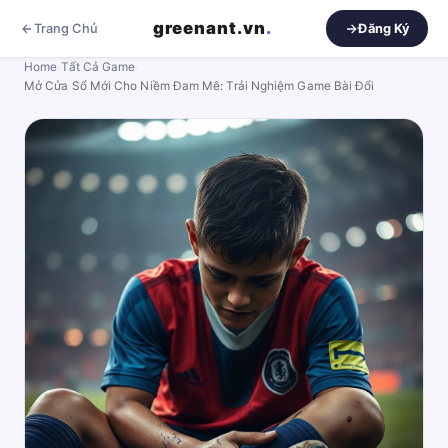
greenant.vn
.
Trang Chủ
Đăng Ký
Home
›
Tất Cả Game
›
Mở Cửa Sổ Mới Cho Niềm Đam Mê: Trải Nghiệm Game Bài Đổi