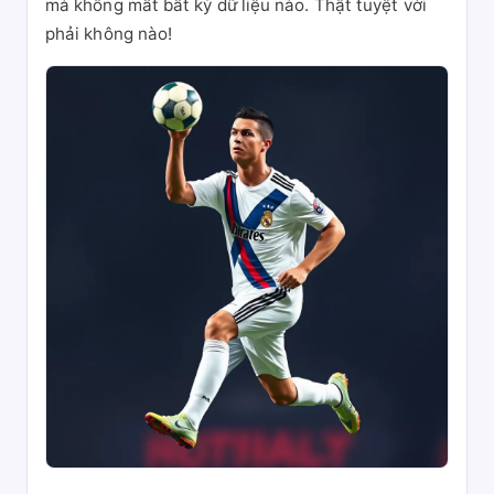
mà không mất bất kỳ dữ liệu nào. Thật tuyệt vời
phải không nào!