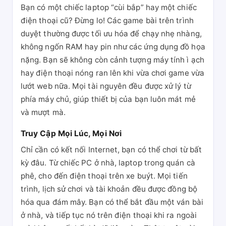
Bạn có một chiếc laptop “cùi bắp” hay một chiếc
điện thoại cũ? Đừng lo! Các game bài trên trình
duyệt thường được tối ưu hóa để chạy nhẹ nhàng,
không ngốn RAM hay pin như các ứng dụng đồ họa
nặng. Bạn sẽ không còn cảnh tượng máy tính ì ạch
hay điện thoại nóng ran lên khi vừa chơi game vừa
lướt web nữa. Mọi tài nguyên đều được xử lý từ
phía máy chủ, giúp thiết bị của bạn luôn mát mẻ
và mượt mà.
Truy Cập Mọi Lúc, Mọi Nơi
Chỉ cần có kết nối Internet, bạn có thể chơi từ bất
kỳ đâu. Từ chiếc PC ở nhà, laptop trong quán cà
phê, cho đến điện thoại trên xe buýt. Mọi tiến
trình, lịch sử chơi và tài khoản đều được đồng bộ
hóa qua đám mây. Bạn có thể bắt đầu một ván bài
ở nhà, và tiếp tục nó trên điện thoại khi ra ngoài