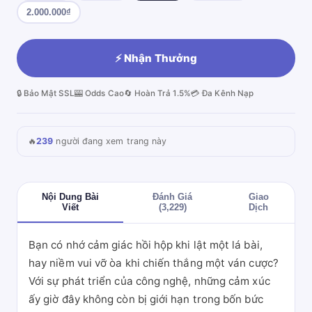
2.000.000₫
⚡ Nhận Thưởng
🔒 Bảo Mật SSL
🎰 Odds Cao
🔄 Hoàn Trả 1.5%
💳 Đa Kênh Nạp
🔥
239
người đang xem trang này
Nội Dung Bài
Đánh Giá
Giao
Viết
(3,229)
Dịch
Bạn có nhớ cảm giác hồi hộp khi lật một lá bài,
hay niềm vui vỡ òa khi chiến thắng một ván cược?
Với sự phát triển của công nghệ, những cảm xúc
ấy giờ đây không còn bị giới hạn trong bốn bức