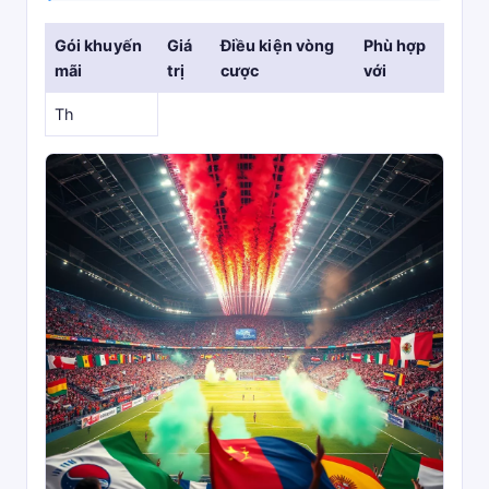
Gói khuyến
Giá
Điều kiện vòng
Phù hợp
mãi
trị
cược
với
Th