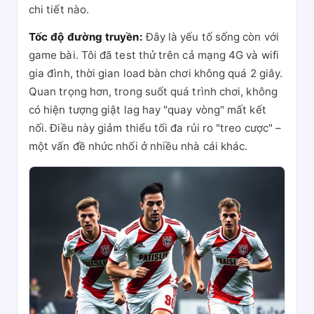
chi tiết nào.
Tốc độ đường truyền:
Đây là yếu tố sống còn với
game bài. Tôi đã test thử trên cả mạng 4G và wifi
gia đình, thời gian load bàn chơi không quá 2 giây.
Quan trọng hơn, trong suốt quá trình chơi, không
có hiện tượng giật lag hay "quay vòng" mất kết
nối. Điều này giảm thiểu tối đa rủi ro "treo cược" –
một vấn đề nhức nhối ở nhiều nhà cái khác.