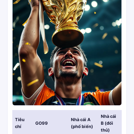
Nhà cái
Tiêu
Nhà cái A
GO99
B (đối
chí
(phổ biến)
thủ)