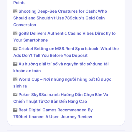
Points
🎰
Shooting Deep-Sea Creatures for Cash: Who
Should and Shouldn't Use 789club's Gold Coin
Conversion
🎰
go88 Delivers Authentic Casino Vibes Directly to
Your Smartphone
🎰
Cricket Betting on M88.Rent Sportsbook: What the
Ads Don’t Tell You Before You Deposit
🎰
Xu hướng giải trí số và nguyên tắc sử dụng tài
khoản an toàn
🎰
World Cup – Nơi những người hùng bất tử được
sinh ra
🎰
Poker Sky88x.in.net: Hướng Dẫn Chọn Bàn Và
Chiến Thuật Từ Cơ Bản Đến Nâng Cao
🎰
Best Digital Games Recommended By
789bet.finance: A User-Journey Review