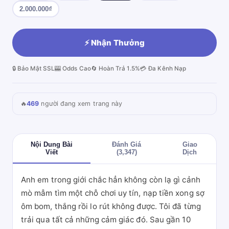
2.000.000₫
⚡ Nhận Thưởng
🔒 Bảo Mật SSL
🎰 Odds Cao
🔄 Hoàn Trả 1.5%
💳 Đa Kênh Nạp
🔥
469
người đang xem trang này
Nội Dung Bài
Đánh Giá
Giao
Viết
(3,347)
Dịch
Anh em trong giới chắc hẳn không còn lạ gì cảnh
mò mẫm tìm một chỗ chơi uy tín, nạp tiền xong sợ
ôm bom, thắng rồi lo rút không được. Tôi đã từng
trải qua tất cả những cảm giác đó. Sau gần 10