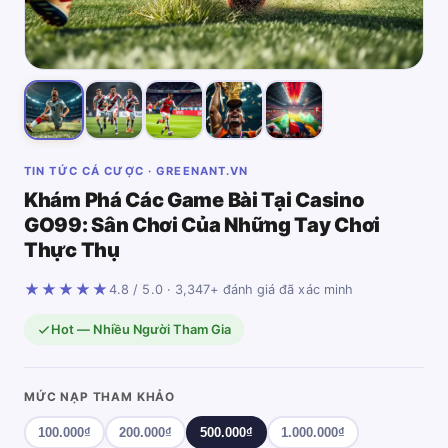
TIN TỨC CÁ CƯỢC · GREENANT.VN
Khám Phá Các Game Bài Tại Casino
GO99: Sân Chơi Của Những Tay Chơi
Thực Thụ
★★★★★
4.8 / 5.0 · 3,347+ đánh giá đã xác minh
Hot — Nhiều Người Tham Gia
MỨC NẠP THAM KHẢO
100.000₫
200.000₫
500.000₫
1.000.000₫