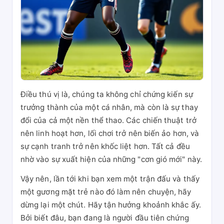
Điều thú vị là, chúng ta không chỉ chứng kiến sự
trưởng thành của một cá nhân, mà còn là sự thay
đổi của cả một nền thể thao. Các chiến thuật trở
nên linh hoạt hơn, lối chơi trở nên biến ảo hơn, và
sự cạnh tranh trở nên khốc liệt hơn. Tất cả đều
nhờ vào sự xuất hiện của những "cơn gió mới" này.
Vậy nên, lần tới khi bạn xem một trận đấu và thấy
một gương mặt trẻ nào đó làm nên chuyện, hãy
dừng lại một chút. Hãy tận hưởng khoảnh khắc ấy.
Bởi biết đâu, bạn đang là người đầu tiên chứng