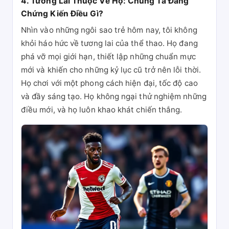
4. Tương Lai Thuộc Về Họ: Chúng Ta Đang
Chứng Kiến Điều Gì?
Nhìn vào những ngôi sao trẻ hôm nay, tôi không
khỏi háo hức về tương lai của thể thao. Họ đang
phá vỡ mọi giới hạn, thiết lập những chuẩn mực
mới và khiến cho những kỷ lục cũ trở nên lỗi thời.
Họ chơi với một phong cách hiện đại, tốc độ cao
và đầy sáng tạo. Họ không ngại thử nghiệm những
điều mới, và họ luôn khao khát chiến thắng.