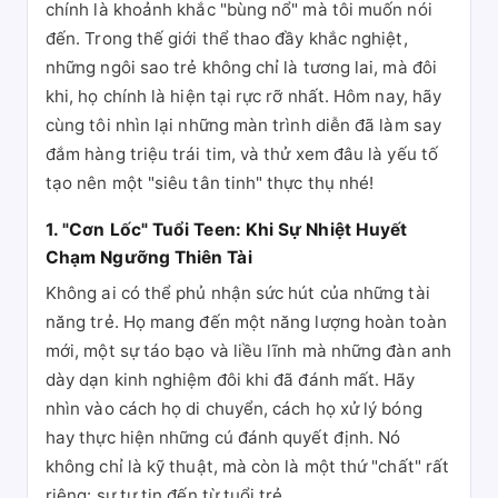
chính là khoảnh khắc "bùng nổ" mà tôi muốn nói
đến. Trong thế giới thể thao đầy khắc nghiệt,
những ngôi sao trẻ không chỉ là tương lai, mà đôi
khi, họ chính là hiện tại rực rỡ nhất. Hôm nay, hãy
cùng tôi nhìn lại những màn trình diễn đã làm say
đắm hàng triệu trái tim, và thử xem đâu là yếu tố
tạo nên một "siêu tân tinh" thực thụ nhé!
1. "Cơn Lốc" Tuổi Teen: Khi Sự Nhiệt Huyết
Chạm Ngưỡng Thiên Tài
Không ai có thể phủ nhận sức hút của những tài
năng trẻ. Họ mang đến một năng lượng hoàn toàn
mới, một sự táo bạo và liều lĩnh mà những đàn anh
dày dạn kinh nghiệm đôi khi đã đánh mất. Hãy
nhìn vào cách họ di chuyển, cách họ xử lý bóng
hay thực hiện những cú đánh quyết định. Nó
không chỉ là kỹ thuật, mà còn là một thứ "chất" rất
riêng: sự tự tin đến từ tuổi trẻ.