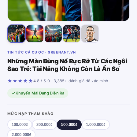
TIN TỨC CÁ CƯỢC · GREENANT.VN
Những Màn Bùng Nổ Rực Rỡ Từ Các Ngôi
Sao Trẻ: Tài Năng Không Còn Là Ẩn Số
★★★★★
4.8 / 5.0 · 3,385+ đánh giá đã xác minh
Khuyến Mãi Đang Diễn Ra
MỨC NẠP THAM KHẢO
100.000₫
200.000₫
500.000₫
1.000.000₫
2.000.000₫