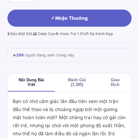
⚡ Nhận Thưởng
🔒 Bảo Mật SSL
🎰 Odds Cao
🔄 Hoàn Trả 1.5%
💳 Đa Kênh Nạp
🔥
299
người đang xem trang này
Nội Dung Bài
Đánh Giá
Giao
Viết
(3,385)
Dịch
Bạn có nhớ cảm giác lần đầu tiên xem một trận
đấu thể thao và bị choáng ngợp bởi một gương
mặt hoàn toàn mới? Một chàng trai hay cô gái còn
rất trẻ, nhưng lại chơi với một phong độ xuất thần,
như thể họ đã làm điều đó cả ngàn lần rồi. Đó