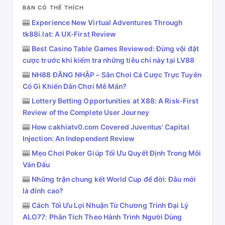
BẠN CÓ THỂ THÍCH
🎰
Experience New Virtual Adventures Through
tk88i.lat: A UX-First Review
🎰
Best Casino Table Games Reviewed: Đừng vội đặt
cược trước khi kiểm tra những tiêu chí này tại LV88
🎰
NH88 ĐĂNG NHẬP – Sân Chơi Cá Cược Trực Tuyến
Có Gì Khiến Dân Chơi Mê Mẩn?
🎰
Lottery Betting Opportunities at X88: A Risk-First
Review of the Complete User Journey
🎰
How cakhiatv0.com Covered Juventus' Capital
Injection: An Independent Review
🎰
Mẹo Chơi Poker Giúp Tối Ưu Quyết Định Trong Mỗi
Ván Đấu
🎰
Những trận chung kết World Cup để đời: Đâu mới
là đỉnh cao?
🎰
Cách Tối Ưu Lợi Nhuận Từ Chương Trình Đại Lý
ALO77: Phân Tích Theo Hành Trình Người Dùng