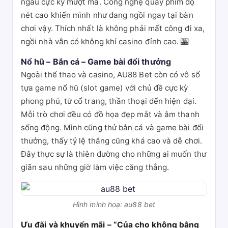
ngầu cực kỳ mượt mà. Công nghệ quay phim độ
nét cao khiến mình như đang ngồi ngay tại bàn
chơi vậy. Thích nhất là không phải mất công đi xa,
ngồi nhà vẫn có không khí casino đỉnh cao. 🎰
Nổ hũ – Bắn cá – Game bài đổi thưởng
Ngoài thể thao và casino, AU88 Bet còn có vô số
tựa game nổ hũ (slot game) với chủ đề cực kỳ
phong phú, từ cổ trang, thần thoại đến hiện đại.
Mỗi trò chơi đều có đồ họa đẹp mắt và âm thanh
sống động. Mình cũng thử bắn cá và game bài đổi
thưởng, thấy tỷ lệ thắng cũng khá cao và dễ chơi.
Đây thực sự là thiên đường cho những ai muốn thư
giãn sau những giờ làm việc căng thẳng.
Hình minh hoạ: au88 bet
Ưu đãi và khuyến mãi – “Của cho không bằng