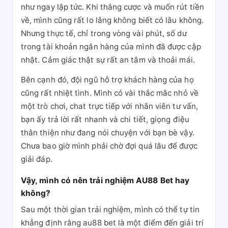
như ngay lập tức. Khi thắng cược và muốn rút tiền
về, mình cũng rất lo lắng không biết có lâu không.
Nhưng thực tế, chỉ trong vòng vài phút, số dư
trong tài khoản ngân hàng của mình đã được cập
nhật. Cảm giác thật sự rất an tâm và thoải mái.
Bên cạnh đó, đội ngũ hỗ trợ khách hàng của họ
cũng rất nhiệt tình. Mình có vài thắc mắc nhỏ về
một trò chơi, chat trực tiếp với nhân viên tư vấn,
bạn ấy trả lời rất nhanh và chi tiết, giọng điệu
thân thiện như đang nói chuyện với bạn bè vậy.
Chưa bao giờ mình phải chờ đợi quá lâu để được
giải đáp.
Vậy, mình có nên trải nghiệm AU88 Bet hay
không?
Sau một thời gian trải nghiệm, mình có thể tự tin
khẳng định rằng au88 bet là một điểm đến giải trí