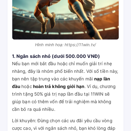
Hình minh hoạ: https://11win.tv/
1. Ngân sách nhỏ (dưới 500.000 VNĐ)
Nếu bạn mới bắt đầu hoặc chỉ muốn giải trí nhẹ
nhàng, đây là nhóm phổ biến nhất. Với số tiền này,
bạn nên tập trung vào các khuyến mãi
nạp lần
đầu
hoặc
hoàn trả không giới hạn
. Ví dụ, chương
trình tặng 50% giá trị nạp lần đầu tại 11WIN sẽ
giúp bạn có thêm vốn để trải nghiệm mà không
cần bỏ ra quá nhiều.
Lời khuyên: Đừng chọn các ưu đãi yêu cầu vòng
cược cao, vì với ngân sách nhỏ, bạn khó lòng đáp