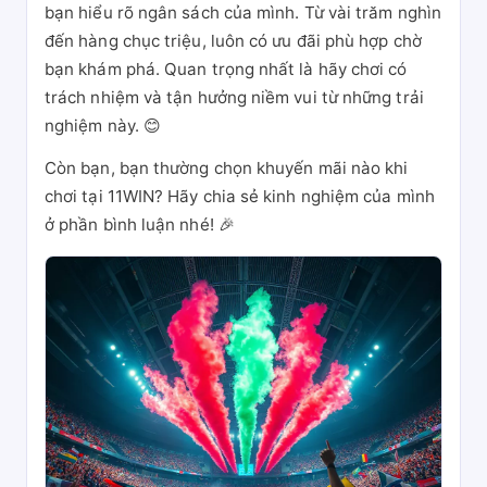
bạn hiểu rõ ngân sách của mình. Từ vài trăm nghìn
đến hàng chục triệu, luôn có ưu đãi phù hợp chờ
bạn khám phá. Quan trọng nhất là hãy chơi có
trách nhiệm và tận hưởng niềm vui từ những trải
nghiệm này. 😊
Còn bạn, bạn thường chọn khuyến mãi nào khi
chơi tại 11WIN? Hãy chia sẻ kinh nghiệm của mình
ở phần bình luận nhé! 🎉