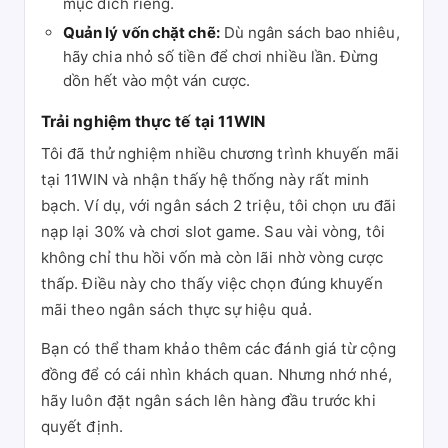
mục đích riêng.
Quản lý vốn chặt chẽ:
Dù ngân sách bao nhiêu,
hãy chia nhỏ số tiền để chơi nhiều lần. Đừng
dồn hết vào một ván cược.
Trải nghiệm thực tế tại 11WIN
Tôi đã thử nghiệm nhiều chương trình khuyến mãi
tại 11WIN và nhận thấy hệ thống này rất minh
bạch. Ví dụ, với ngân sách 2 triệu, tôi chọn ưu đãi
nạp lại 30% và chơi slot game. Sau vài vòng, tôi
không chỉ thu hồi vốn mà còn lãi nhờ vòng cược
thấp. Điều này cho thấy việc chọn đúng khuyến
mãi theo ngân sách thực sự hiệu quả.
Bạn có thể tham khảo thêm các đánh giá từ cộng
đồng để có cái nhìn khách quan. Nhưng nhớ nhé,
hãy luôn đặt ngân sách lên hàng đầu trước khi
quyết định.