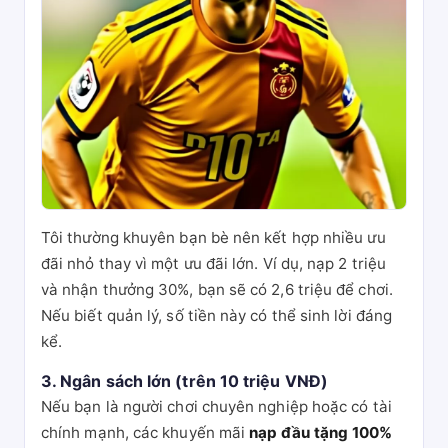
Tôi thường khuyên bạn bè nên kết hợp nhiều ưu
đãi nhỏ thay vì một ưu đãi lớn. Ví dụ, nạp 2 triệu
và nhận thưởng 30%, bạn sẽ có 2,6 triệu để chơi.
Nếu biết quản lý, số tiền này có thể sinh lời đáng
kể.
3. Ngân sách lớn (trên 10 triệu VNĐ)
Nếu bạn là người chơi chuyên nghiệp hoặc có tài
chính mạnh, các khuyến mãi
nạp đầu tặng 100%