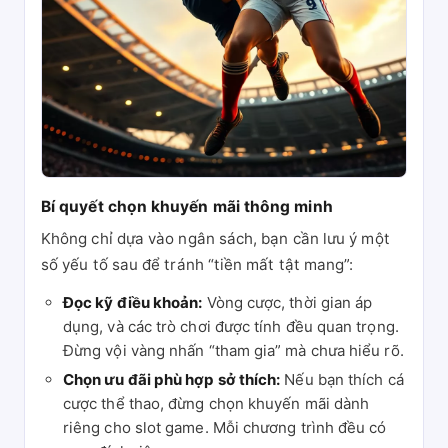
Bí quyết chọn khuyến mãi thông minh
Không chỉ dựa vào ngân sách, bạn cần lưu ý một
số yếu tố sau để tránh “tiền mất tật mang”:
Đọc kỹ điều khoản:
Vòng cược, thời gian áp
dụng, và các trò chơi được tính đều quan trọng.
Đừng vội vàng nhấn “tham gia” mà chưa hiểu rõ.
Chọn ưu đãi phù hợp sở thích:
Nếu bạn thích cá
cược thể thao, đừng chọn khuyến mãi dành
riêng cho slot game. Mỗi chương trình đều có