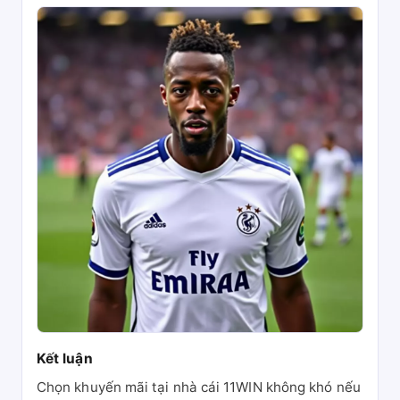
Kết luận
Chọn khuyến mãi tại nhà cái 11WIN không khó nếu