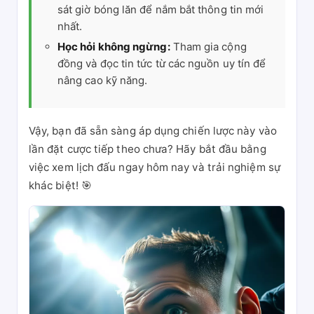
sát giờ bóng lăn để nắm bắt thông tin mới
nhất.
Học hỏi không ngừng:
Tham gia cộng
đồng và đọc tin tức từ các nguồn uy tín để
nâng cao kỹ năng.
Vậy, bạn đã sẵn sàng áp dụng chiến lược này vào
lần đặt cược tiếp theo chưa? Hãy bắt đầu bằng
việc xem lịch đấu ngay hôm nay và trải nghiệm sự
khác biệt! 🎯