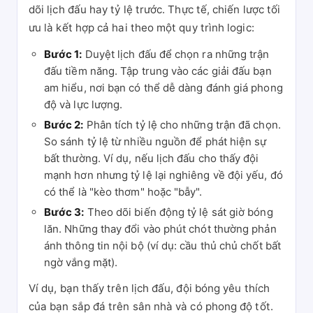
dõi lịch đấu hay tỷ lệ trước. Thực tế, chiến lược tối
ưu là kết hợp cả hai theo một quy trình logic:
Bước 1:
Duyệt lịch đấu để chọn ra những trận
đấu tiềm năng. Tập trung vào các giải đấu bạn
am hiểu, nơi bạn có thể dễ dàng đánh giá phong
độ và lực lượng.
Bước 2:
Phân tích tỷ lệ cho những trận đã chọn.
So sánh tỷ lệ từ nhiều nguồn để phát hiện sự
bất thường. Ví dụ, nếu lịch đấu cho thấy đội
mạnh hơn nhưng tỷ lệ lại nghiêng về đội yếu, đó
có thể là "kèo thơm" hoặc "bẫy".
Bước 3:
Theo dõi biến động tỷ lệ sát giờ bóng
lăn. Những thay đổi vào phút chót thường phản
ánh thông tin nội bộ (ví dụ: cầu thủ chủ chốt bất
ngờ vắng mặt).
Ví dụ, bạn thấy trên lịch đấu, đội bóng yêu thích
của bạn sắp đá trên sân nhà và có phong độ tốt.