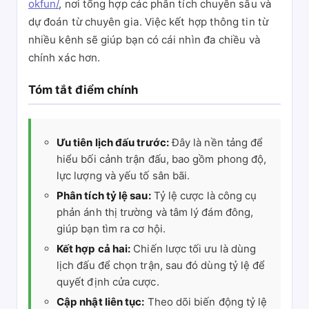
okfun/
, nơi tổng hợp các phân tích chuyên sâu và
dự đoán từ chuyên gia. Việc kết hợp thông tin từ
nhiều kênh sẽ giúp bạn có cái nhìn đa chiều và
chính xác hơn.
Tóm tắt điểm chính
Ưu tiên lịch đấu trước:
Đây là nền tảng để
hiểu bối cảnh trận đấu, bao gồm phong độ,
lực lượng và yếu tố sân bãi.
Phân tích tỷ lệ sau:
Tỷ lệ cược là công cụ
phản ánh thị trường và tâm lý đám đông,
giúp bạn tìm ra cơ hội.
Kết hợp cả hai:
Chiến lược tối ưu là dùng
lịch đấu để chọn trận, sau đó dùng tỷ lệ để
quyết định cửa cược.
Cập nhật liên tục:
Theo dõi biến động tỷ lệ