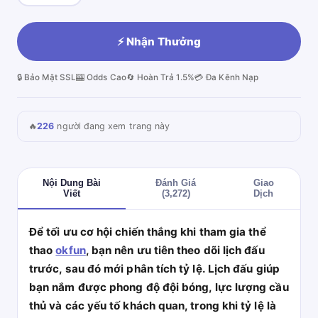
⚡ Nhận Thưởng
🔒 Bảo Mật SSL
🎰 Odds Cao
🔄 Hoàn Trả 1.5%
💳 Đa Kênh Nạp
🔥
226
người đang xem trang này
Nội Dung Bài
Đánh Giá
Giao
Viết
(3,272)
Dịch
Để tối ưu cơ hội chiến thắng khi tham gia thể
thao
okfun
, bạn nên ưu tiên theo dõi lịch đấu
trước, sau đó mới phân tích tỷ lệ. Lịch đấu giúp
bạn nắm được phong độ đội bóng, lực lượng cầu
thủ và các yếu tố khách quan, trong khi tỷ lệ là