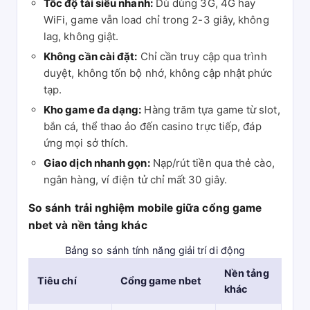
Tốc độ tải siêu nhanh:
Dù dùng 3G, 4G hay
WiFi, game vẫn load chỉ trong 2-3 giây, không
lag, không giật.
Không cần cài đặt:
Chỉ cần truy cập qua trình
duyệt, không tốn bộ nhớ, không cập nhật phức
tạp.
Kho game đa dạng:
Hàng trăm tựa game từ slot,
bắn cá, thể thao ảo đến casino trực tiếp, đáp
ứng mọi sở thích.
Giao dịch nhanh gọn:
Nạp/rút tiền qua thẻ cào,
ngân hàng, ví điện tử chỉ mất 30 giây.
So sánh trải nghiệm mobile giữa cổng game
nbet và nền tảng khác
Bảng so sánh tính năng giải trí di động
Nền tảng
Tiêu chí
Cổng game nbet
khác