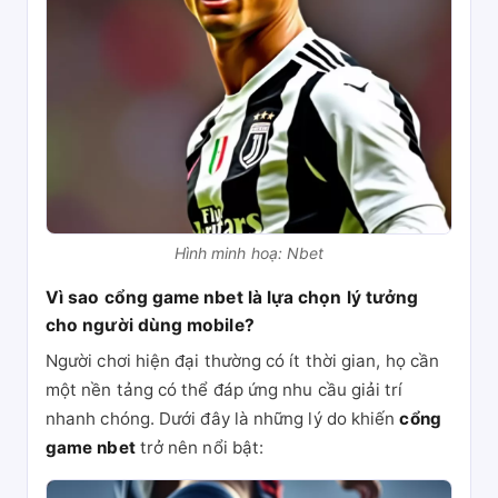
Hình minh hoạ: Nbet
Vì sao cổng game nbet là lựa chọn lý tưởng
cho người dùng mobile?
Người chơi hiện đại thường có ít thời gian, họ cần
một nền tảng có thể đáp ứng nhu cầu giải trí
nhanh chóng. Dưới đây là những lý do khiến
cổng
game nbet
trở nên nổi bật: