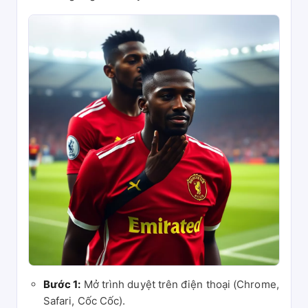
Bước 1:
Mở trình duyệt trên điện thoại (Chrome,
Safari, Cốc Cốc).