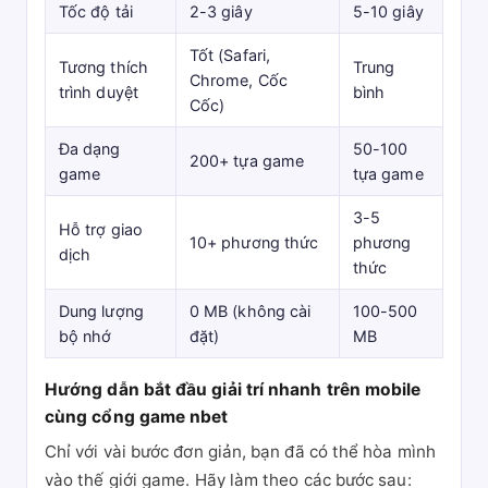
Tốc độ tải
2-3 giây
5-10 giây
Tốt (Safari,
Tương thích
Trung
Chrome, Cốc
trình duyệt
bình
Cốc)
Đa dạng
50-100
200+ tựa game
game
tựa game
3-5
Hỗ trợ giao
10+ phương thức
phương
dịch
thức
Dung lượng
0 MB (không cài
100-500
bộ nhớ
đặt)
MB
Hướng dẫn bắt đầu giải trí nhanh trên mobile
cùng cổng game nbet
Chỉ với vài bước đơn giản, bạn đã có thể hòa mình
vào thế giới game. Hãy làm theo các bước sau: