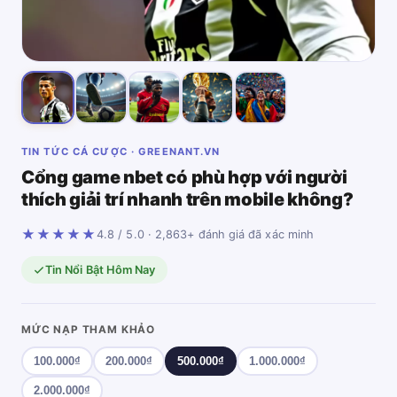
TIN TỨC CÁ CƯỢC · GREENANT.VN
Cổng game nbet có phù hợp với người
thích giải trí nhanh trên mobile không?
★★★★★
4.8 / 5.0 · 2,863+ đánh giá đã xác minh
Tin Nổi Bật Hôm Nay
MỨC NẠP THAM KHẢO
100.000₫
200.000₫
500.000₫
1.000.000₫
2.000.000₫