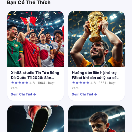
Bạn Có Thể Thích
Xin88.studio Tin Tức Bóng
Hướng dẫn liên hệ hỗ trợ
Đá Quốc Tế 2026: Sân
F8bet khi cần xử lý sự cố
Chơi Cá Cược Cho Dân
nhanh chóng
★★★★★
4.8 · 1984+ lượt
★★★★★
4.8 · 2581+ lượt
Chuyên
xem
xem
Xem Chi Tiết →
Xem Chi Tiết →