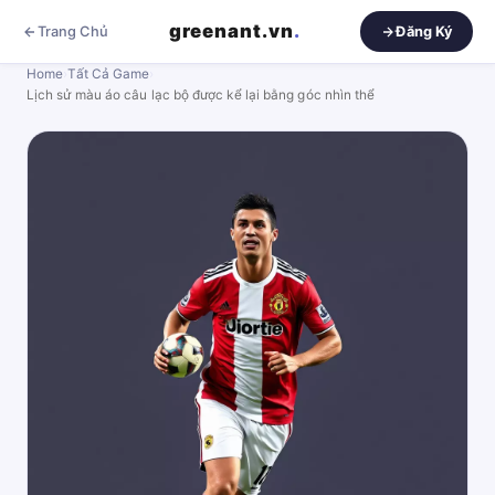
greenant.vn
.
Trang Chủ
Đăng Ký
Home
›
Tất Cả Game
›
Lịch sử màu áo câu lạc bộ được kể lại bằng góc nhìn thể