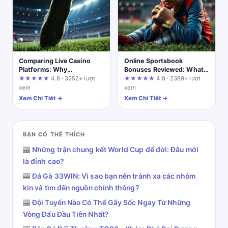
Comparing Live Casino
Online Sportsbook
Platforms: Why
Bonuses Reviewed: What
llwingg.com Adds a
the Terms Actually Mean
★★★★★
4.8 · 3252+ lượt
★★★★★
4.8 · 2389+ lượt
Lottery Twist
xem
xem
Xem Chi Tiết →
Xem Chi Tiết →
BẠN CÓ THỂ THÍCH
🎰
Những trận chung kết World Cup để đời: Đâu mới
là đỉnh cao?
🎰
Đá Gà 33WIN: Vì sao bạn nên tránh xa các nhóm
kín và tìm đến nguồn chính thống?
🎰
Đội Tuyển Nào Có Thể Gây Sốc Ngay Từ Những
Vòng Đấu Đầu Tiên Nhất?