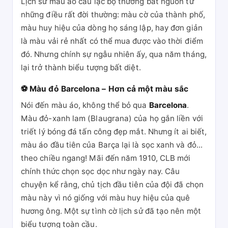
Lịch sử màu áo câu lạc bộ thường bắt nguồn từ
những điều rất đời thường: màu cờ của thành phố,
màu huy hiệu của dòng họ sáng lập, hay đơn giản
là màu vải rẻ nhất có thể mua được vào thời điểm
đó. Nhưng chính sự ngẫu nhiên ấy, qua năm tháng,
lại trở thành biểu tượng bất diệt.
⚽ Màu đỏ Barcelona – Hơn cả một màu sắc
Nói đến màu áo, không thể bỏ qua
Barcelona
.
Màu đỏ-xanh lam (Blaugrana) của họ gắn liền với
triết lý bóng đá tấn công đẹp mắt. Nhưng ít ai biết,
màu áo đầu tiên của Barça lại là sọc xanh và đỏ...
theo chiều ngang! Mãi đến năm 1910, CLB mới
chính thức chọn sọc dọc như ngày nay. Câu
chuyện kể rằng, chủ tịch đầu tiên của đội đã chọn
màu này vì nó giống với màu huy hiệu của quê
hương ông. Một sự tình cờ lịch sử đã tạo nên một
biểu tượng toàn cầu.