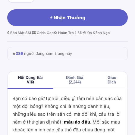
⚡ Nhận Thưởng
🔒 Bảo Mật SSL
🎰 Odds Cao
🔄 Hoàn Trả 1.5%
💳 Đa Kênh Nạp
🔥
386
người đang xem trang này
Nội Dung Bài
Đánh Giá
Giao
Viết
(2,244)
Dịch
Bạn có bao giờ tự hỏi, điều gì làm nên bản sắc của
một đội bóng? Không chỉ là những danh hiệu,
những siêu sao trên sân cỏ, mà đôi khi, câu trả lời
nằm ở thứ giản dị nhất:
màu áo đấu
. Mỗi sắc màu
khoác lên mình các cầu thủ đều chứa đựng một