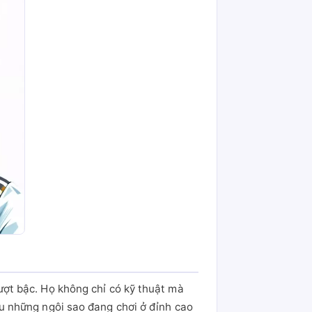
ượt bậc. Họ không chỉ có kỹ thuật mà
ữu những ngôi sao đang chơi ở đỉnh cao