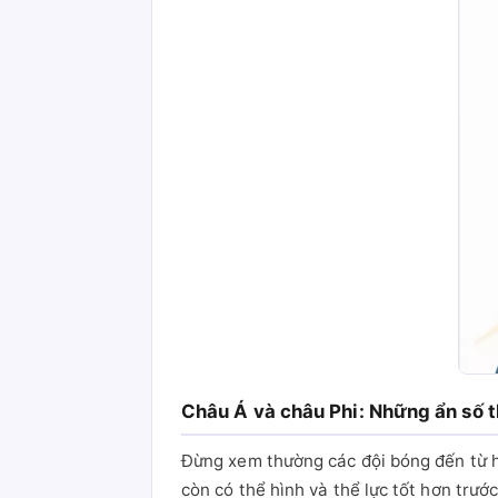
Châu Á và châu Phi: Những ẩn số t
Đừng xem thường các đội bóng đến từ ha
còn có thể hình và thể lực tốt hơn trư