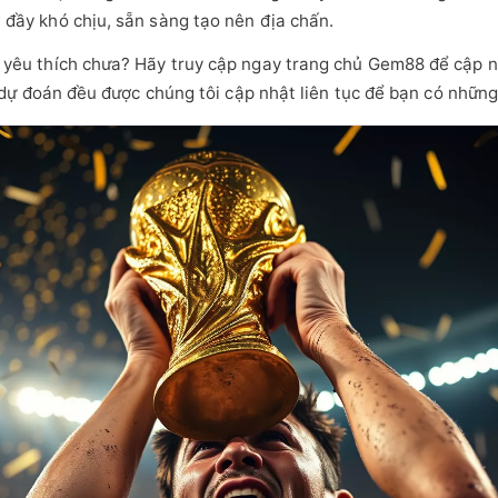
 đầy khó chịu, sẵn sàng tạo nên địa chấn.
 yêu thích chưa? Hãy truy cập ngay trang chủ Gem88 để cập n
à dự đoán đều được chúng tôi cập nhật liên tục để bạn có nhữn