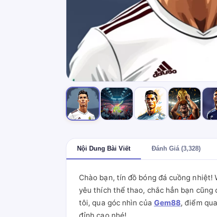
Nội Dung Bài Viết
Đánh Giá (3,328)
Chào bạn, tín đồ bóng đá cuồng nhiệt!
yêu thích thể thao, chắc hẳn bạn cũng 
tôi, qua góc nhìn của
Gem88
, điểm qua
đỉnh cao nhé!