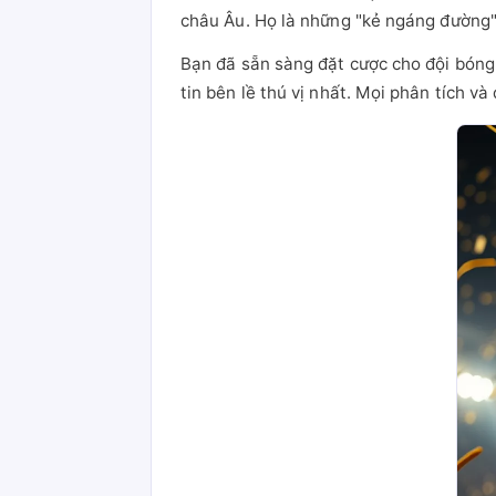
châu Âu. Họ là những "kẻ ngáng đường"
Bạn đã sẵn sàng đặt cược cho đội bóng
tin bên lề thú vị nhất. Mọi phân tích v