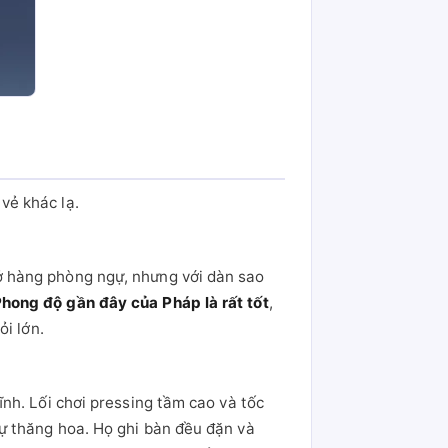
vẻ khác lạ.
 ở hàng phòng ngự, nhưng với dàn sao
hong độ gần đây của Pháp là rất tốt
,
ỏi lớn.
ĩnh. Lối chơi pressing tầm cao và tốc
sự thăng hoa. Họ ghi bàn đều đặn và