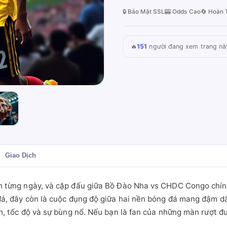
🔒 Bảo Mật SSL
🎰 Odds Cao
🔄 Hoàn 
🔥
151
người đang xem trang nà
Giao Dịch
 từng ngày, và cặp đấu giữa Bồ Đào Nha vs CHDC Congo chính
á, đây còn là cuộc đụng độ giữa hai nền bóng đá mang đậm dấu
, tốc độ và sự bùng nổ. Nếu bạn là fan của những màn rượt đuổi
.