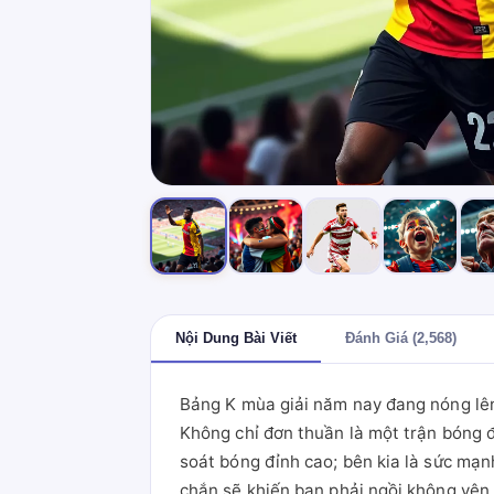
Nội Dung Bài Viết
Đánh Giá (2,568)
Bảng K mùa giải năm nay đang nóng lên
Không chỉ đơn thuần là một trận bóng đ
soát bóng đỉnh cao; bên kia là sức mạnh
chắn sẽ khiến bạn phải ngồi không yên