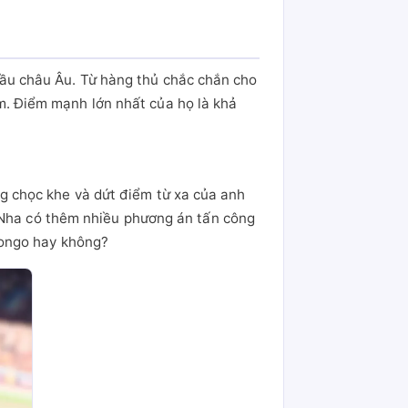
ầu châu Âu. Từ hàng thủ chắc chắn cho
m. Điểm mạnh lớn nhất của họ là khả
g chọc khe và dứt điểm từ xa của anh
ào Nha có thêm nhiều phương án tấn công
Congo hay không?