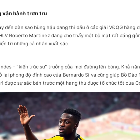
 vận hành trơn tru
y đến dàn sao hùng hậu đang thi đấu ở các giải VĐQG hàng đ
 HLV Roberto Martinez đang cho thấy một bộ mặt rất đáng gờ
biến từ những cá nhân xuất sắc.
des – “kiến trúc sư” trưởng của mọi đường lên bóng. Khả năn
ự trở lại phong độ đỉnh cao của Bernardo Silva cũng giúp Bồ Đ
trì được sự sắc bén trước một hàng thủ được tổ chức tốt của 