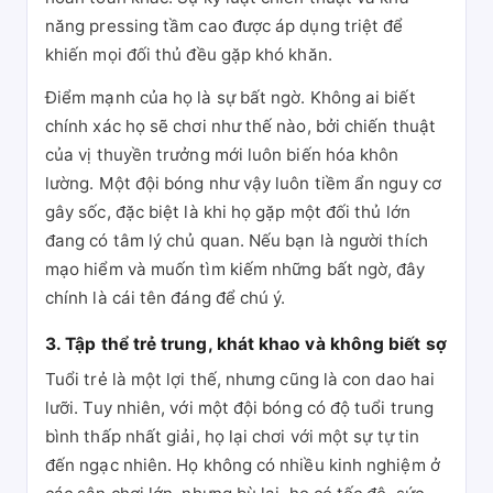
năng pressing tầm cao được áp dụng triệt để
khiến mọi đối thủ đều gặp khó khăn.
Điểm mạnh của họ là sự bất ngờ. Không ai biết
chính xác họ sẽ chơi như thế nào, bởi chiến thuật
của vị thuyền trưởng mới luôn biến hóa khôn
lường. Một đội bóng như vậy luôn tiềm ẩn nguy cơ
gây sốc, đặc biệt là khi họ gặp một đối thủ lớn
đang có tâm lý chủ quan. Nếu bạn là người thích
mạo hiểm và muốn tìm kiếm những bất ngờ, đây
chính là cái tên đáng để chú ý.
3. Tập thể trẻ trung, khát khao và không biết sợ
Tuổi trẻ là một lợi thế, nhưng cũng là con dao hai
lưỡi. Tuy nhiên, với một đội bóng có độ tuổi trung
bình thấp nhất giải, họ lại chơi với một sự tự tin
đến ngạc nhiên. Họ không có nhiều kinh nghiệm ở