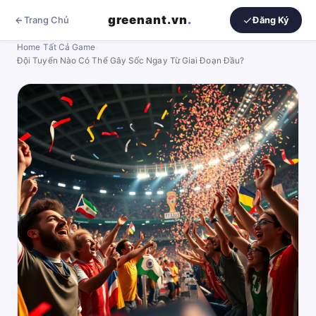
greenant.vn
.
Trang Chủ
Đăng Ký
Home
›
Tất Cả Game
›
Đội Tuyển Nào Có Thể Gây Sốc Ngay Từ Giai Đoạn Đầu?