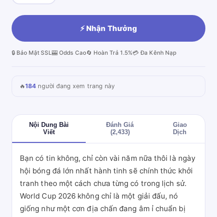
⚡ Nhận Thưởng
🔒 Bảo Mật SSL
🎰 Odds Cao
🔄 Hoàn Trả 1.5%
💳 Đa Kênh Nạp
🔥
184
người đang xem trang này
Nội Dung Bài
Đánh Giá
Giao
Viết
(2,433)
Dịch
Bạn có tin không, chỉ còn vài năm nữa thôi là ngày
hội bóng đá lớn nhất hành tinh sẽ chính thức khởi
tranh theo một cách chưa từng có trong lịch sử.
World Cup 2026 không chỉ là một giải đấu, nó
giống như một cơn địa chấn đang âm ỉ chuẩn bị