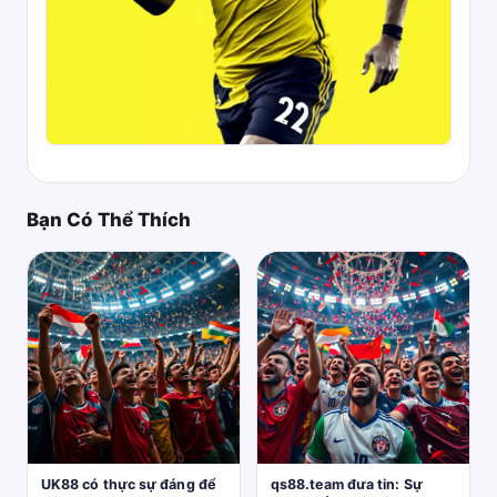
Bạn Có Thể Thích
UK88 có thực sự đáng để
qs88.team đưa tin: Sự