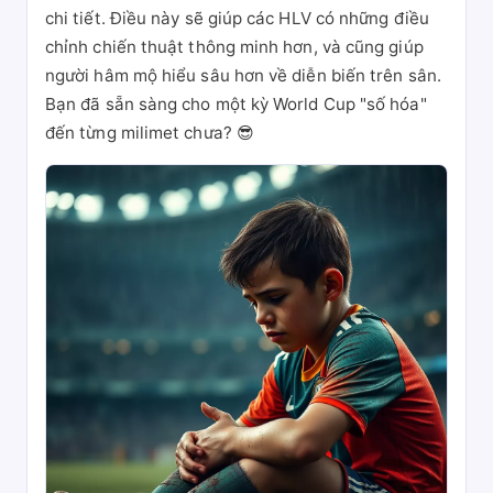
chi tiết. Điều này sẽ giúp các HLV có những điều
chỉnh chiến thuật thông minh hơn, và cũng giúp
người hâm mộ hiểu sâu hơn về diễn biến trên sân.
Bạn đã sẵn sàng cho một kỳ World Cup "số hóa"
đến từng milimet chưa? 😎