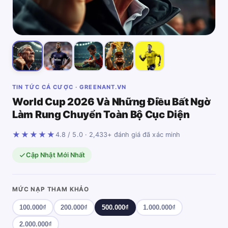
TIN TỨC CÁ CƯỢC · GREENANT.VN
World Cup 2026 Và Những Điều Bất Ngờ
Làm Rung Chuyển Toàn Bộ Cục Diện
★★★★★
4.8 / 5.0 · 2,433+ đánh giá đã xác minh
Cập Nhật Mới Nhất
MỨC NẠP THAM KHẢO
100.000₫
200.000₫
500.000₫
1.000.000₫
2.000.000₫