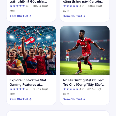
trải nghiệm? Góc nhìn
căng thẳng nảy lửa trên
chân thực cho người mới
sân - bão chấn thương
★★★★★
4.8 · 1853+ lượt
★★★★★
4.8 · 3094+ lượt
quét qua các đội hình làm
xem
xem
nóng giải đấu
Xem Chi Tiết →
Xem Chi Tiết →
Explore Innovative Slot
Nổ Hũ Đường Mạt Chược:
Gaming Features at
Trò Chơi Đang "Gây Bão"
f168.email
Cộng Đồng Game Thủ
★★★★★
4.8 · 3391+ lượt
★★★★★
4.8 · 2017+ lượt
xem
xem
Xem Chi Tiết →
Xem Chi Tiết →