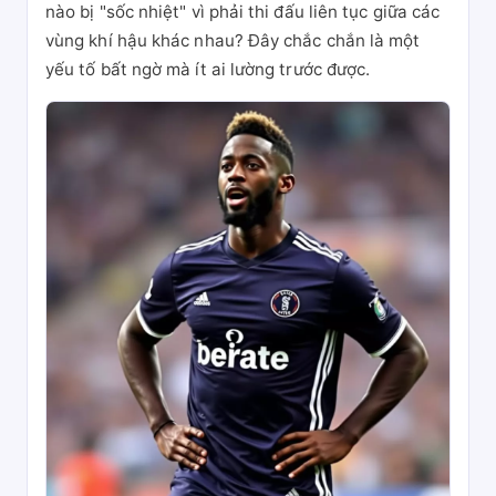
nào bị "sốc nhiệt" vì phải thi đấu liên tục giữa các
vùng khí hậu khác nhau? Đây chắc chắn là một
yếu tố bất ngờ mà ít ai lường trước được.