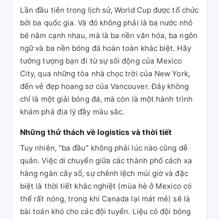
Lần đầu tiên trong lịch sử, World Cup được tổ chức
bởi ba quốc gia. Và đó không phải là ba nước nhỏ
bé nằm cạnh nhau, mà là ba nền văn hóa, ba ngôn
ngữ và ba nền bóng đá hoàn toàn khác biệt. Hãy
tưởng tượng bạn đi từ sự sôi động của Mexico
City, qua những tòa nhà chọc trời của New York,
đến vẻ đẹp hoang sơ của Vancouver. Đây không
chỉ là một giải bóng đá, mà còn là một hành trình
khám phá địa lý đầy màu sắc.
Những thử thách về logistics và thời tiết
Tuy nhiên, "ba đầu" không phải lúc nào cũng dễ
quản. Việc di chuyển giữa các thành phố cách xa
hàng ngàn cây số, sự chênh lệch múi giờ và đặc
biệt là thời tiết khắc nghiệt (mùa hè ở Mexico có
thể rất nóng, trong khi Canada lại mát mẻ) sẽ là
bài toán khó cho các đội tuyển. Liệu có đội bóng