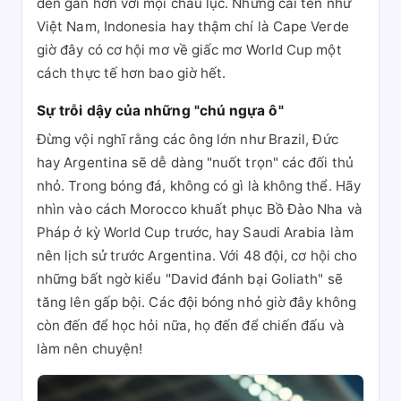
đến gần hơn với mọi châu lục. Những cái tên như
Việt Nam, Indonesia hay thậm chí là Cape Verde
giờ đây có cơ hội mơ về giấc mơ World Cup một
cách thực tế hơn bao giờ hết.
Sự trỗi dậy của những "chú ngựa ô"
Đừng vội nghĩ rằng các ông lớn như Brazil, Đức
hay Argentina sẽ dễ dàng "nuốt trọn" các đối thủ
nhỏ. Trong bóng đá, không có gì là không thể. Hãy
nhìn vào cách Morocco khuất phục Bồ Đào Nha và
Pháp ở kỳ World Cup trước, hay Saudi Arabia làm
nên lịch sử trước Argentina. Với 48 đội, cơ hội cho
những bất ngờ kiểu "David đánh bại Goliath" sẽ
tăng lên gấp bội. Các đội bóng nhỏ giờ đây không
còn đến để học hỏi nữa, họ đến để chiến đấu và
làm nên chuyện!