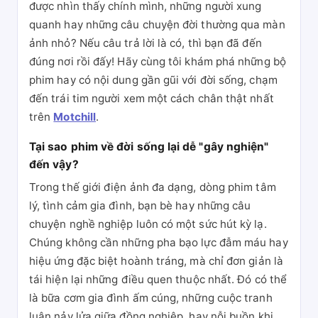
được nhìn thấy chính mình, những người xung
quanh hay những câu chuyện đời thường qua màn
ảnh nhỏ? Nếu câu trả lời là có, thì bạn đã đến
đúng nơi rồi đấy! Hãy cùng tôi khám phá những bộ
phim hay có nội dung gần gũi với đời sống, chạm
đến trái tim người xem một cách chân thật nhất
trên
Motchill
.
Tại sao phim về đời sống lại dễ "gây nghiện"
đến vậy?
Trong thế giới điện ảnh đa dạng, dòng phim tâm
lý, tình cảm gia đình, bạn bè hay những câu
chuyện nghề nghiệp luôn có một sức hút kỳ lạ.
Chúng không cần những pha bạo lực đẫm máu hay
hiệu ứng đặc biệt hoành tráng, mà chỉ đơn giản là
tái hiện lại những điều quen thuộc nhất. Đó có thể
là bữa cơm gia đình ấm cúng, những cuộc tranh
luận nảy lửa giữa đồng nghiệp, hay nỗi buồn khi