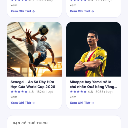
★★★★★
4.8 · 2286+ lượt
★★★★★
4.8 · 2777+ lượt
xem
xem
Xem Chi Tiết →
Xem Chi Tiết →
Senegal – Ẩn Số Đầy Hứa
Mbappe hay Yamal sẽ là
Hẹn Của World Cup 2026
chủ nhân Quả bóng Vàng
tiếp theo? 7mcn dự đoán
★★★★★
4.8 · 1824+ lượt
★★★★★
4.8 · 3085+ lượt
xem
xem
Xem Chi Tiết →
Xem Chi Tiết →
BẠN CÓ THỂ THÍCH